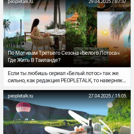
peopletalk.ru
29.04.2025 / 07:37
По Мотивам Третьего Сезона «Белого Лотоса»:
Где Жить В Таиланде?
Если ты любишь сериал «Белый лотос» так же
сильно, как редакция PEOPLETALK, то наверняка
знаешь, что новый сезон снимался в Таиланде,
на острове Самуи. Действие сюжета по
peopletalk.ru
27.04.2025 / 15:05
традиции разворачивается в декорациях
роскошного курорта. А таких в этой азиатской
стране немало. Но наше внимание привлек
другой тайский остров – Пхукет, ведь добраться
до него гораздо проще (прямые рейсы летают