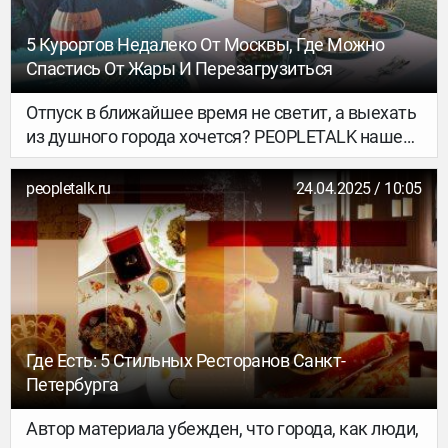
из Москвы, Екатеринбурга, Иркутска и
Благовещенска), а красота местных пейзажей
5 Курортов Недалеко От Москвы, Где Можно
ничуть не уступает живописной природе Самуи.
Спастись От Жары И Перезагрузиться
Отпуск в ближайшее время не светит, а выехать
из душного города хочется? PEOPLETALK нашел
5 отличных вариантов неподалеку от столицы,
где можно расслабленно провести выходные –
peopletalk.ru
24.04.2025 / 10:05
или вообще устроить мини-каникулы.
Где Есть: 5 Стильных Ресторанов Санкт-
Петербурга
Автор материала убежден, что города, как люди,