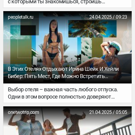
с которыми ты знакомишься, строишь
отношения. В какой-то период могут
открываться тебе заново или прощаться с тобой.
peopletalk.ru
24.04.2025 / 09:23
В Этих Отелях Отдыхают Ирина Шейк И Хейли
Бибер: Пять Мест, Где Можно Встретить
Любимых Звезд
Выбор отеля – важная часть любого отпуска.
Одни в этом вопросе полностью доверяют
туроператорам, другие же рассчитывают
исключительно на свой вкус. Мы, например, себя
onetwotrip.com
21.04.2025 / 05:05
относим ко второму типу, потому что просто
обожаем подсматривать в запрещенных
социальных сетях инфлюенсеров модные места,