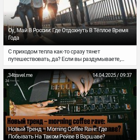
в которых хотели бы оказаться. И даже идея
этой подборки возникла после серии кадров
Роузи Хантингтон-Уайтли из отпуска.
Оу, Май В России: Где Отдохнуть В Тёплое Время
Года
С приходом тепла как-то сразу тянет
путешествовать, да? Если вы раздумываете,
куда отправиться на майские праздники, или
уже планируете летний отпуск, предлагаем
34travel.me
14.04.2025 / 09:37
немного сэкономить. Ну, как немного — с 21 по
25 апреля можно поймать скидку на отель до
60%! Оу, май!
Новый Тренд – Morning Coffee Rave: Где
Побывать На Таком Рейве В Варшаве?