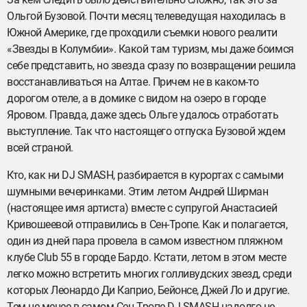
Ольгой Бузовой. Почти месяц телеведущая находилась в
Южной Америке, где проходили съемки нового реалити
«Звезды в Колумбии». Какой там туризм, мы даже боимся
себе представить, но звезда сразу по возвращении решила
восстанавливаться на Алтае. Причем не в каком-то
дорогом отеле, а в домике с видом на озеро в городе
Яровом. Правда, даже здесь Ольге удалось отработать
выступление. Так что настоящего отпуска Бузовой ждем
всей страной.
Кто, как ни DJ SMASH, разбирается в курортах с самыми
шумными вечеринками. Этим летом Андрей Ширман
(настоящее имя артиста) вместе с супругой Анастасией
Кривошеевой отправились в Сен-Тропе. Как и полагается,
один из дней пара провела в самом известном пляжном
клубе Club 55 в городе Бардо. Кстати, летом в этом месте
легко можно встретить многих голливудских звезд, среди
которых Леонардо Ди Каприо, Бейонсе, Джей Ло и другие.
Тем не менее в самом Сен-Тропе DJ SMASH надолго не