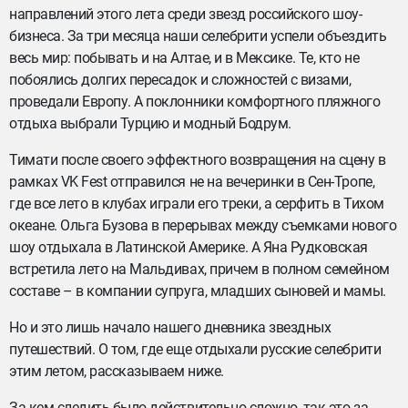
направлений этого лета среди звезд российского шоу-
бизнеса. За три месяца наши селебрити успели объездить
весь мир: побывать и на Алтае, и в Мексике. Те, кто не
побоялись долгих пересадок и сложностей с визами,
проведали Европу. А поклонники комфортного пляжного
отдыха выбрали Турцию и модный Бодрум.
Тимати после своего эффектного возвращения на сцену в
рамках VK Fest отправился не на вечеринки в Сен-Тропе,
где все лето в клубах играли его треки, а серфить в Тихом
океане. Ольга Бузова в перерывах между съемками нового
шоу отдыхала в Латинской Америке. А Яна Рудковская
встретила лето на Мальдивах, причем в полном семейном
составе – в компании супруга, младших сыновей и мамы.
Но и это лишь начало нашего дневника звездных
путешествий. О том, где еще отдыхали русские селебрити
этим летом, рассказываем ниже.
За кем следить было действительно сложно, так это за