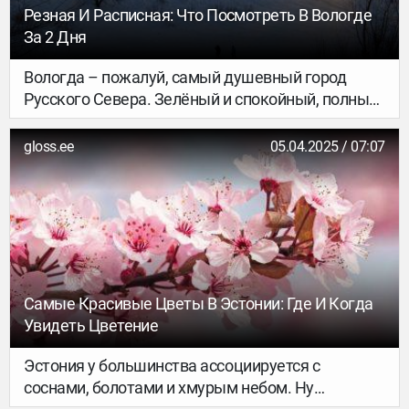
Франции и Испании – и речь, конечно же, о
Резная И Расписная: Что Посмотреть В Вологде
Бодруме.
За 2 Дня
Вологда – пожалуй, самый душевный город
Русского Севера. Зелёный и спокойный, полный
любопытных достопримечательностей, богатый
на старинные деревянные домики с резными
gloss.ee
05.04.2025 / 07:07
наличниками.
Самые Красивые Цветы В Эстонии: Где И Когда
Увидеть Цветение
Эстония у большинства ассоциируется с
соснами, болотами и хмурым небом. Ну