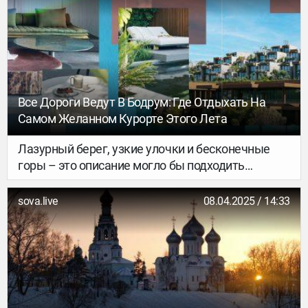
отдыха на полуострове из-за отсутствия
авиасообщения и близкого расположения с
украинской границей.
Все Дороги Ведут В Бодрум: Где Отдыхать На
Самом Желанном Курорте Этого Лета
Лазурный берег, узкие улочки и бесконечные
горы – это описание могло бы подходить
дорогим европейским пляжным курортам, но
так начинается наш материал об отдыхе в
sova.live
08.04.2025 / 14:33
Бодруме, самом модном направлении этого
сезона. Турция слишком долго ассоциировалась
исключительно с отелями системы all inclusive со
странной анимацией и бесконечно длинными
шведскими столами. Настало время признать,
что отдых здесь во многом стал заменой югу