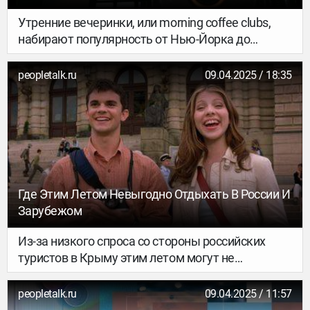
Утренние вечеринки, или morning coffee clubs,
набирают популярность от Нью-Йорка до
Берлина, и наконец добрались до Восточной
Европы. Моду на рейвы не в задымленных
peopletalk.ru
09.04.2025 / 18:35
подвалах, а в светлых кофейнях, с чашкой
крепкого эспрессо или бодрящей матчи вместо
шотов и алкогольных коктейлей поддерживают
те, кто ценит осознанный образ жизни,
физическую активность, непринужденный
нетворкинг и веселье без лишнего пафоса.
Рассказываем о концепции и подсказываем, где
Где Этим Летом Невыгодно Отдыхать В России И
можно опробовать тренд в Варшаве.
Зарубежом
Из-за низкого спроса со стороны российских
туристов в Крыму этим летом могут не
открыться до трети гостиниц и гостевых домов.
Об этом написал «Коммерсант», ссылаясь на
peopletalk.ru
09.04.2025 / 11:57
данные экспертов. Люди отказываются от