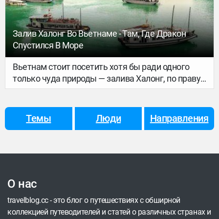
Залив Халонг Во Вьетнаме - Там, Где Дракон
Спустился В Море
Вьетнам стоит посетить хотя бы ради одного
только чуда природы — залива Халонг, по праву
считающегося одним из самых живописных
мест планеты. Его название переводится как
«Там, где дракон спустился в море», и связано
Темы
Люди
Направления
это с древней легендой о могучем драконе,
охранявшем Вьетнам от захватчиков.
Считается, что, спускаясь в море, он хвостом
вспорол воду и тем самым создал тысячи
островков причудливых форм. Многие из них
О нас
получили колоритные названия: Петушок и
Курочка, Жаба, Курительница, Старик-рыбак,
travelblog.cc - это блог о путешествиях с обширной
Палочка для еды, Человеческая голова. По
коллекцией путеводителей и статей о различных странах и