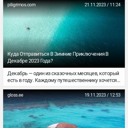
реализуемо было слетать в Европу на выходные,
piligrimos.com
21.11.2023 / 11:24
сейчас же к этой поездке нужно готовиться
минимум за полгода вперед. Однако
расстраиваться раньше времени не стоит. Тем
более, что в последнее время для российских
туристов открываются новые маршруты,
которые, поверь, ничем не хуже.
Куда Отправиться В Зимние Приключения В
Декабре 2023 Года?
Декабрь — один из сказочных месяцев, который
есть в году. Каждому путешественнику хочется
отправиться в приключение или новогоднюю
сказку. Давайте узнаем, куда же стоит держать
gloss.ee
19.11.2023 / 12:53
свой путь в последнем месяце в году?