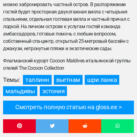
можно забронировать частный остров. В распоряжении
гостей будет просторная двухэтажная вилла с четырьмя
спальнями, отдельная гостевая вилла и частный причал с
лодкой. На личном острове к услугам гостей команда
амбассадоров, готовых помочь с любым вопросом,
собственный спа-центр, открытый 25-метровый бассейн с
джакузи, нетронутые пляжи и экзотические сады.
Флагманский курорт Cocoon Maldives итальянской группы
отелей The Cocoon Collection
Темы:
таллинн
вьетнам
шри ланка
мальдивы
эстония
Смотреть полную статью на gloss.ee