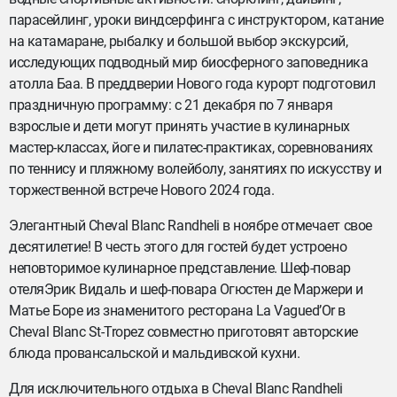
парасейлинг, уроки виндсерфинга с инструктором, катание
на катамаране, рыбалку и большой выбор экскурсий,
исследующих подводный мир биосферного заповедника
атолла Баа. В преддверии Нового года курорт подготовил
праздничную программу: c 21 декабря по 7 января
взрослые и дети могут принять участие в кулинарных
мастер-классах, йоге и пилатес-практиках, соревнованиях
по теннису и пляжному волейболу, занятиях по искусству и
торжественной встрече Нового 2024 года.
Элегантный Cheval Blanc Randheli в ноябре отмечает свое
десятилетие! В честь этого для гостей будет устроено
неповторимое кулинарное представление. Шеф-повар
отеляЭрик Видаль и шеф-повара Огюстен де Маржери и
Матье Боре из знаменитого ресторана La Vagued’Or в
Cheval Blanc St-Tropez совместно приготовят авторские
блюда провансальской и мальдивской кухни.
Для исключительного отдыха в Cheval Blanc Randheli