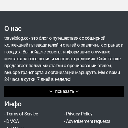
удивительную страну.
представлениями бесплатно. Подобрали
направления, перелёт и проживание в которых
можно уложить в 100 тыс. рублей на человека.
О нас
travelblog.cc - это блог о путешествиях с обширной
коллекцией путеводителей и статей о различных странах и
городах. Вы найдете советы, информацию о лучших
местах для посещения и местных традициях. Сайт также
предлагает полезные статьи о бронировании отелей,
выборе транспорта и организации маршрута. Мы с вами
24 часа в сутки, 7 дней в неделю!
показать
Инфо
-
Terms of Service
-
Privacy Policy
-
DMCA
-
Advertisement requests