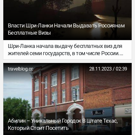
культуре, людях и местном укладе жизни мы
рассказали в первой статье, здесь же вы
узнаете о самых интересных и культовых местах
Бразилии, которые точно стоит увидеть хотя бы
Власти Шри-Ланки Начали Выдавать Россиянам
раз в жизни.
Бесплатные Визы
Шри-Ланка начала выдачу бесплатных виз для
жителей семи государств, в том числе России.
Соответствующее постановление опубликовано
на официальном новостном портале
travelblog.cc
28.11.2023 / 02:39
правительства азиатской страны. Новый
визовый режим вводится до 31 марта 2024 года
в рамках пилотного проекта. Помимо россиян,
Шри-Ланку могут бесплатно посетить граждане
Индии, Китая, Индонезии, Таиланда, Малайзии и
Японии. Проект стал частью программы по
восстановлению туристической отрасли Шри-
Абилин – Уникальный Городок В Штате Техас,
Ланки.
Который Стоит Посетить