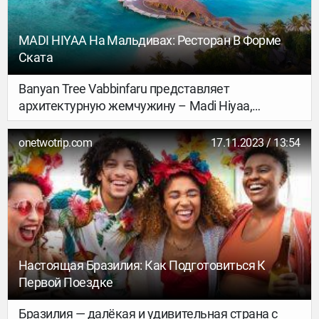
MADI HIYAA На Мальдивах: Ресторан В Форме
Ската
Banyan Tree Vabbinfaru представляет
архитектурную жемчужину – Madi Hiyaa,
ресторан-бар на воде с уникальным пейзажным
бассейном с морской водой, чарующими
onetwotrip.com
17.11.2023 / 13:54
закатами и аутентичными блюдами японской
кухни с мальдивским колоритом.
Настоящая Бразилия: Как Подготовиться К
Первой Поездке
Бразилия — далëкая и удивительная страна c