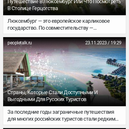
Путешествие В Люксембург Или Что Посмотреть
В Столице Герцогства
Люксембург — это европейское карликовое
государство. По совместительству —
единственное оставшееся в мире герцогство,
его столица-тезка — город Люксембург. Там все
peopletalk.ru
23.11.2023 / 19:29
выглядит так стильно и величественно, что
хочется путешествовать по городу не в кедах и
джинсах, а в бальном платье и каблуках.
Страны, Которые Стали Доступными И
Выгодными Для Русских Туристов
За последние годы заграничные путешествия
для многих российских туристов стали редким
удовольствием. И если раньше вполне