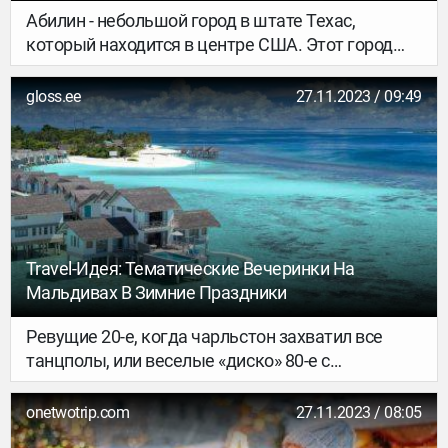
Абилин - небольшой город в штате Техас,
который находится в центре США. Этот город
может похвастаться не только красивой
природой, но и огромным количеством
gloss.ee
27.11.2023 / 09:49
достопримечательностей, которые привлекают
к себе туристов со всего мира.
Travel-Идея: Тематические Вечеринки На
Мальдивах В Зимние Праздники
Ревущие 20-е, когда чарльстон захватил все
танцполы, или веселые «диско» 80-е с
легендарным ярким стилем одежды и
причесок? В эти зимние праздники гости Cora
onetwotrip.com
27.11.2023 / 08:05
Cora Maldives могут не выбирать любимое