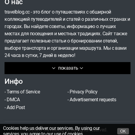
О нас
travelblog.cc - это блог о путешествиях с обширной
коллекцией путеводителей и статей о различных странах и
городах. Вы найдете советы, информацию о лучших
местах для посещения и местных традициях. Сайт также
предлагает полезные статьи о бронировании отелей,
выборе транспорта и организации маршрута. Мы с вами
24 часа в сутки, 7 дней в неделю!
показать
Инфо
-
Terms of Service
-
Privacy Policy
-
DMCA
-
Advertisement requests
-
Add Post
Cookies help us deliver our services. By using our
©2026 Travelblog.cc. All rights reserved.
OK
services, you agree to our
use of cookies
.