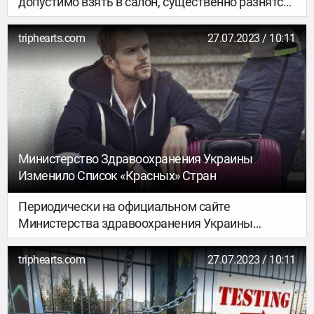
допустимо взять в салон, существенно разнятся.
У некоторых лоукостеров лимит массы багажа
всего 5 кг, а вот British Airways позволяет брать с
triphearts.com
27.07.2023 / 10:11
собой сумки до 23 кг…
Министерство Здравоохранения Украины
Изменило Список «красных» Стран
Периодически на официальном сайте
Министерства здравоохранения Украины
обновляют список стран, которые входят в
разные эпидемиологические зоны. Он меняется
triphearts.com
27.07.2023 / 10:11
в зависимости от того, какое количество
заболевших на 100 тысяч населения в каждой
стране. На сегодняшний день в Украине 176