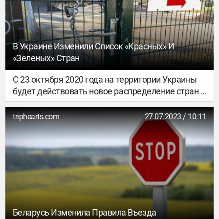
больных на COVID-19 на 100 тысяч населения.
В Украине Изменили Список «красных» И
«зеленых» Стран
С 23 октября 2020 года на территории Украины
будет действовать новое распределение стран в
соответствии с зонированием. Напоминаю, что к
«красной» зоне относятся те страны, где
triphearts.com
27.07.2023 / 10:11
количество заболевших на COVID-19 на 100
тысяч населения больше, чем в Украине.
Беларусь Изменила Правила Въезда