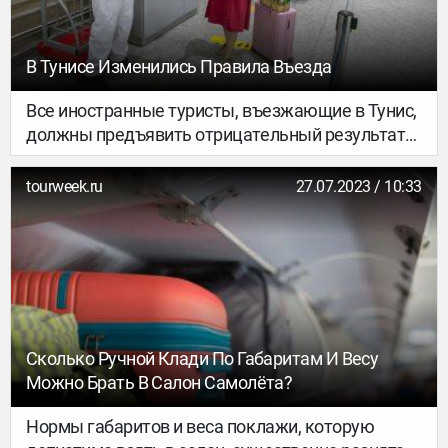
В Тунисе Изменились Правила Въезда
Все иностранные туристы, въезжающие в Тунис,
должны предъявить отрицательный результата
ПЦР-теста на коронавирус, независимо от того,
вакцинированы они или нет…
tourweek.ru
27.07.2023 / 10:33
Сколько Ручной Клади По Габаритам И Весу
Можно Брать В Салон Самолёта?
Нормы габаритов и веса поклажи, которую