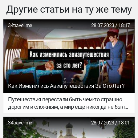
Другие статьи на ту же тему
34travel.me
28.07.2023 / 18:17
Как Изменились Авиапутешествия За Сто Лет?
Путешествия перестали быть чем-то страшно
дорогим и сложным, а мир еще никогда не был
настолько маленьким, что за 10 часов перелета
можно было обнаружить себя другой части
34travel.me
28.07.2023 / 18:01
света. Об этом мы и делаем наш журнал. И это
стало возможным благодаря авиации.