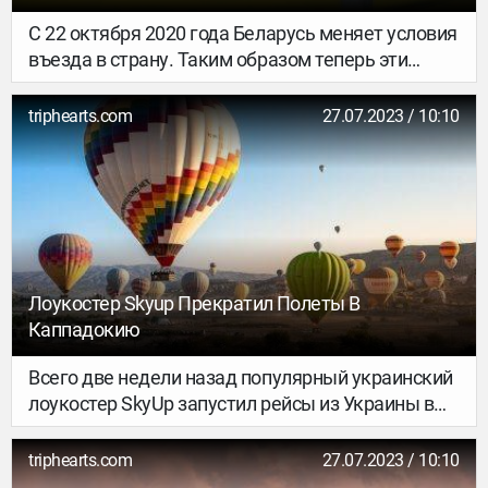
С 22 октября 2020 года Беларусь меняет условия
въезда в страну. Таким образом теперь эти
правила можно разделить на тех, кто приезжает
из «красной» зоны и тех, кто прибывает из
triphearts.com
27.07.2023 / 10:10
«зеленой» зоны.
Лоукостер Skyup Прекратил Полеты В
Каппадокию
Всего две недели назад популярный украинский
лоукостер SkyUp запустил рейсы из Украины в
популярное туристическое место в Турции —
Каппадокию.
triphearts.com
27.07.2023 / 10:10