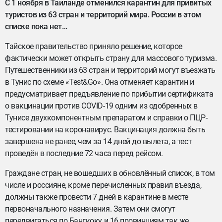
С 1 ноября в Таиланде отменился карантин для привитых
туристов из 63 стран и территорий мира. России в этом
списке пока нет…
Тайское правительство приняло решение, которое
фактически может открыть страну для массового туризма.
Путешественники из 63 стран и территорий могут въезжать
в Тунис по схеме «Test&Go». Она отменяет карантин и
предусматривает предъявление по прибытии сертификата
о вакцинации против COVID-19 одним из одобренных в
Тунисе двухкомпонентным препаратом и справки о ПЦР-
тестировании на коронавирус. Вакцинация должна быть
завершена не ранее, чем за 14 дней до вылета, а тест
проведён в последние 72 часа перед рейсом.
Граждане стран, не вошедших в обновлённый список, в том
числе и россияне, кроме перечисленных правил въезда,
должны также провести 7 дней в карантине в месте
первоначального назначения. Затем они смогут
передвигаться по Бангкоку и 16 провинциям так же