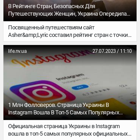
В Рейтинге Стран, Безопасных Для
Путешествующих Женщин, Украина Опередила
США
Посвященный путешествиям сайт
Asher&amp;Lyric составил рейтинг стран с точки
зрения безопасности путешествий по ним для
женщин. Украина заняла 20 место среди самых
life.nv.ua
27.07.2023 / 11:10
опасных стран, при этом США — на 19 месте,
то есть в Соединенных штатах путешествовать
женщинам опасней.
1 Млн Фолловеров. Страница Украины В
Instagram Вошла В Топ-5 Самых Популярных
Официальных Аккаунтов Стран В Мире
Официальная страница Украины в Instagram
вошла в топ-5 самых популярных официальных