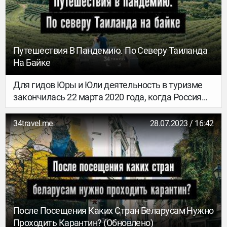
Путешествия В Пандемию. По Северу Таиланда
На Байке
Для гидов Юры и Юли деятельность в туризме
закончилась 22 марта 2020 года, когда Россия
приостановила полеты в Таиланд, где ребята и
работали. Но когда после месяца локдауна на
34travel.me
28.07.2023 / 16:42
Пхукете случилось долгожданное открытие
границ между провинциями страны,
путешественники сразу решили отправиться в
путь – по северу Таиланда на мотоцикле. Как
это было – слово ребятам.
После Посещения Каких Стран Беларусам Нужно
Проходить Карантин? (обновлено)