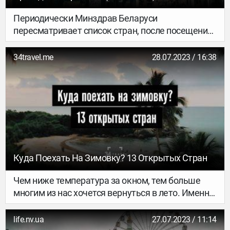
Периодически Минздрав Беларуси
пересматривает список стран, после посещения
которых нужно проходить карантин, или
самоизолироваться. Вот самые актуальные
34travel.me
28.07.2023 / 16:38
данные.
Куда Поехать На Зимовку? 13 Открытых Стран
Чем ниже температура за окном, тем больше
многим из нас хочется вернуться в лето. Именно
поэтому подготовили список стран, где можно
согреться этой зимой. Здесь 13 вариантов
life.nv.ua
27.07.2023 / 11:14
бюджетных и «лакшери» курортов для тех, кто с