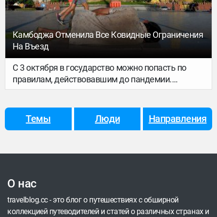
Камбоджа Отменила Все Ковидные Ограничения
На Въезд
С 3 октября в государство можно попасть по
правилам, действовавшим до пандемии.
Туристам больше не требуется предъявлять
какие-либо справки и проходить ПЦР-тесты…
Темы
Люди
Направления
О нас
travelblog.cc - это блог о путешествиях с обширной
коллекцией путеводителей и статей о различных странах и