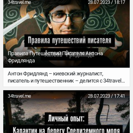
34travel.me
28.07.2023 / 18:17
Правила Путешествий Писателя Антона
Фридлянда
Антон Фридлянд – киевский журналист,
писатель и путешественник – делится с 34travel
своими правилами путешествий. А на нашем
34travel Day в Киеве он расскажет, как сделать
34travel.me
28.07.2023 / 17:41
так, чтобы твои тексты – путевые заметки,
тревел-блог или публикации для медиа –
отличались от других.