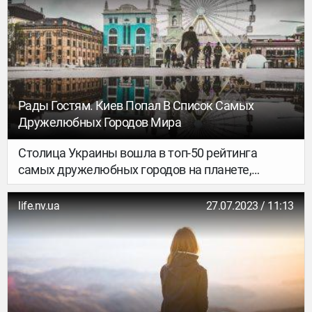
вакциной и без. Выбирай, что больше подходит.
Но не забывай, что правила въезда в страны
сейчас меняются очень часто, поэтому
обязательно уточняй информацию, если
соберешься лететь.
Рады Гостям. Киев Попал В Список Самых
Дружелюбных Городов Мира
Столица Украины вошла в топ-50 рейтинга
самых дружелюбных городов на планете,
составленного туристическим порталом Big 7
Travel.
life.nv.ua
27.07.2023 / 11:13