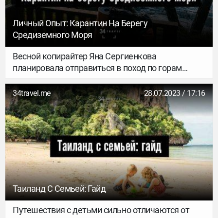
Личный Опыт: Карантин На Берегу
Средиземного Моря
Весной копирайтер Яна Сергиенкова
планировала отправиться в поход по горам
Турции – а оказалась в самоизоляции в
курортном поселке на берегу Средиземного
34travel.me
28.07.2023 / 17:16
моря. Как это было – слово Яне.
Таиланд С Семьей: Гайд
Путешествия с детьми сильно отличаются от