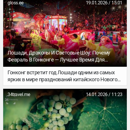
очередей, гула и спешки.
осознанности стоит на самом деле: модный
gloss.ee
19.01.2026 / 15:01
тренд или жизненно важная необходимость?
Эксперты индийского центра натуропатии и йоги
Prakriti Shakti, расположенного среди
безмятежных холмов Панчалимеду, уверены:
это не просто техника расслабления, а
фундамент выживания и процветания
современного человека
Лошади, Драконы И Световые Шоу: Почему
Февраль В Гонконге — Лучшее Время Для
Поездки
Гонконг встретит год Лошади одним из самых
ярких в мире празднований китайского Нового
года. 17 февраля, в первый день праздника,
Ночной парад Cathay International Chinese New
34travel.me
14.01.2026 / 11:23
Year Night Parade превратит город в сверкающий
карнавал огней, музыки и праздничного
настроения. Отпразднуйте китайский Новый год
как никогда прежде: любуйтесь яркими
красками на праздничных ярмарках, совершите