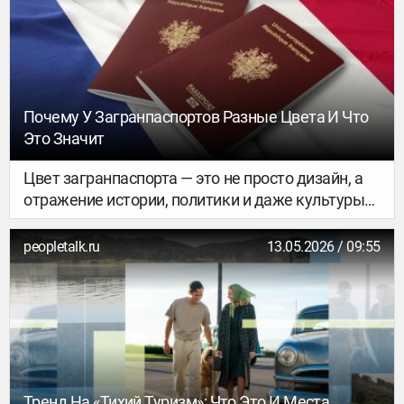
отелях The Palm и на Bluewaters появляются
форматы, которые меняют привычный
сценарий отдыха: теперь это не только про пляж
и рестораны, но и про приватные ужины,
комьюнити-спорт и полноценные wellbeing-
ритуалы. Рассказываем, какие новые точки
Почему У Загранпаспортов Разные Цвета И Что
притяжения стоит добавить в маршрут —
Это Значит
особенно если вы планируете поездку в Дубай в
ближайшие месяцы.
Цвет загранпаспорта — это не просто дизайн, а
отражение истории, политики и даже культуры
страны.
peopletalk.ru
13.05.2026 / 09:55
Тренд На «тихий Туризм»: Что Это И Места,