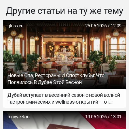
Другие статьи на ту же тему
gloss.ee
25.05.2026 / 12:09
Новые Спа, Рестораны И Спортклубы: Что
Появилось В Дубае Этой Весной
Дубай вступает в весенний сезон с новой волной
гастрономических и wellness-открытий — от
камерных chef’s table и анатолийских ифтаров до
первых на островах спортивных клубов и спа-
tourweek.ru
19.05.2026 / 13:01
пространств от культовых бьюти-брендов. В