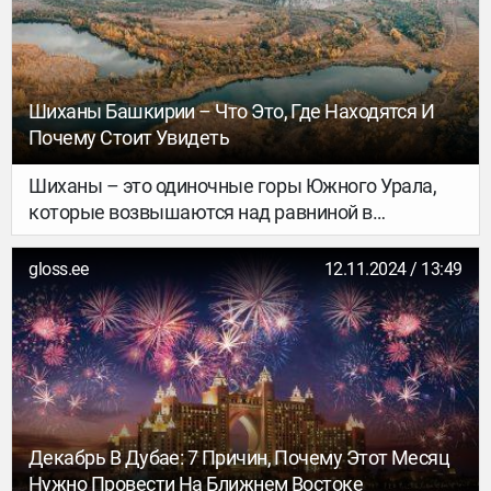
Шиханы Башкирии – Что Это, Где Находятся И
Почему Стоит Увидеть
Шиханы – это одиночные горы Южного Урала,
которые возвышаются над равниной в
Башкирии. Живописные холмы вытянулись
цепочкой длиной 20 километров вдоль реки
gloss.ee
12.11.2024 / 13:49
Белой. Туристы едут к ним, чтобы пожить вдали
от цивилизации, приобщиться к природе и
проникнуться традиционной башкирской
культурой.
Декабрь В Дубае: 7 Причин, Почему Этот Месяц
Нужно Провести На Ближнем Востоке