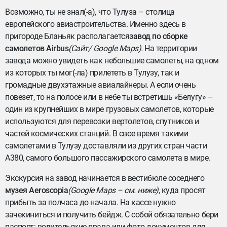
Возможно, ты не знал(-а), что Тулуза – столица
европейского авиастроительства. Именно здесь в
пригороде Бланьяк располагается
завод по сборке
самолетов Airbus
(Сайт/ Google Maps).
На территории
завода можно увидеть как небольшие самолеты, на одном
из которых ты мог(-ла) прилететь в Тулузу, так и
громадные двухэтажные авиалайнеры. А если очень
повезет, то на полосе или в небе ты встретишь «Белугу» –
один из крупнейших в мире грузовых самолетов, которые
используются для перевозки вертолетов, спутников и
частей космических станций. В свое время такими
самолетами в Тулузу доставляли из других стран части
А380, самого большого пассажирского самолета в мире.
Экскурсия на завод начинается в вестибюле соседнего
музея Aeroscopia
(Google Maps – см. ниже)
, куда просят
прибыть за полчаса до начала. На кассе нужно
зачекиниться и получить бейдж. С собой обязательно бери
паспорт: водительские права или фото документов для