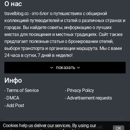
О нас
программу эксклюзивных впечатлений на фоне
потрясающих видов юго-западного побережья
travelblog.cc - это блог о путешествиях с обширной
Эгейского моря.
коллекцией путеводителей и статей о различных странах и
городах. Вы найдете советы, информацию о лучших
местах для посещения и местных традициях. Сайт также
предлагает полезные статьи о бронировании отелей,
выборе транспорта и организации маршрута. Мы с вами
24 часа в сутки, 7 дней в неделю!
показать
Инфо
-
Terms of Service
-
Privacy Policy
-
DMCA
-
Advertisement requests
-
Add Post
Cookies help us deliver our services. By using our
©2026 Travelblog.cc. All rights reserved.
OK