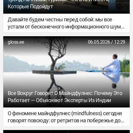
Которые Подойдут
Давайте будем честны перед собой: мы все
устали от бесконечного информационного шума,
в частности, негативных новостей, и вечной
беготни по мегаполису в решении срочных, как
gloss.ee
06.05.2026 / 12:29
нам кажется, дел. Пора остановиться! К тому же
психологи заявляют, что 2026 год станет
временем коллективного состояния усталости,
хронического стресса и эмоционального
выгорания, которое усилит чувство изоляции.
Предлагаем не уходить в себя и не запираться в
квартире, а совместить приятное с полезным –
Все Вокруг Говорят О Майндфулнес: Почему Это
отдохнуть и наполниться яркими
Работает — Объясняют Эксперты Из Индии
впечатлениями. Это поможет сделать
путешествие, но не то, которое мы
О феномене майндфулнес (mindfulness) сегодня
представляем в традиционном смысле, а
говорят повсюду: от ретритов на побережье до
спокойное, наедине с собой или близкими, без
бизнес-форумов. Но что за этой гранью