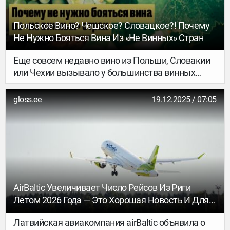
подношение благовоний на удачу в храмах
Гонконга и посетите скачки.
Польское Вино? Чешское? Словацкое?! Почему
Не Нужно Бояться Вина Из «не Винных» Стран
Еще совсем недавно вино из Польши, Словакии
или Чехии вызывало у большинства винных
любителей настороженность. Эти страны не
фигурировали в классическом винном каноне, не
gloss.ee
19.12.2025 / 07:05
ассоциировались с великими аппелласьонами и
редко появлялись в серьезных винных картах.
Но сегодня именно здесь происходит одна из
самых любопытных революций винного мира.
Климат сдвигает границы привычных регионов,
а за пределами Франции, Италии и Испании
появляется все больше вин, которые не
AirBaltic Увеличивает Число Рейсов Из Риги
пытаются подражать «великим образцам», а
Летом 2026 Года — Это Хорошая Новость И Для
говорят собственным голосом. Об особенностях
Жителей Эстонии
новых винных регионов и о том, где пробовать
Латвийская авиакомпания airBaltic объявила о