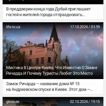
В преддверии конца года Дубай приглашает
гостей и жителей города отпраздновать
наступление 2025 года яркими мероприятиями,
сезонными аттракционами, незабываемыми
life.nv.ua
17.10.2024 / 03:59
шоу и впечатляющими новогодними событиями.
Мистика В Центре Киева. Что Известно О Замке
Ричарда И Почему Туристы Любят Это Место
Замок Ричарда — название дома № 15
на Андреевском спуске в Киеве. Этот дом —
памятник начала XX века, построенный в стиле
английской готики. Сегодня это
gloss.ee
02.10.2024 / 19:15