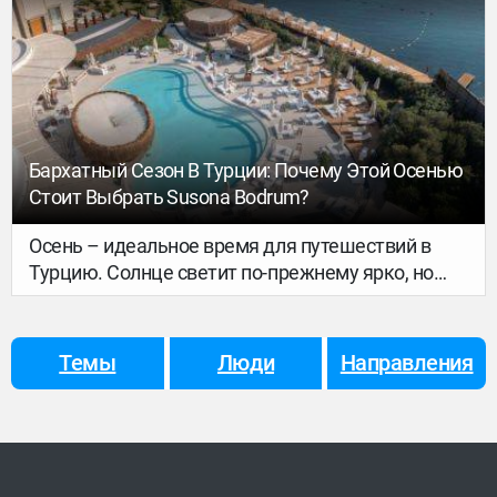
привлекательная для туристов локация —
красивая, доступная, мистическая.
Бархатный Сезон В Турции: Почему Этой Осенью
Стоит Выбрать Susona Bodrum?
Осень – идеальное время для путешествий в
Турцию. Солнце светит по-прежнему ярко, но
уже нет изнуряющей жары, море – ласковое и
теплое, а туристов меньше, чем летом.
Роскошный пятизвездочный отель Susona
Темы
Люди
Направления
Bodrum, входящий в коллекцию гостиничных
брендов Hilton LXR Hotels &amp; Resorts,
предлагает гостям провести бархатный сезон в
самом сердце Турецкой Ривьеры. Этой осенью
отель подготовил для гостей насыщенную