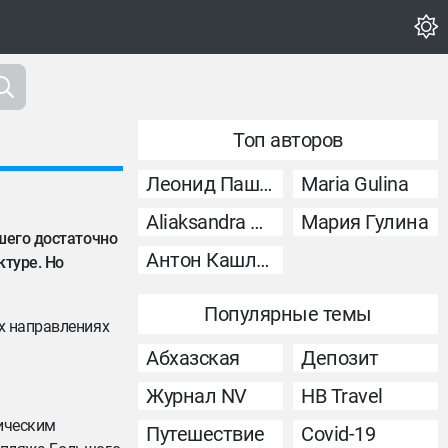
Топ авторов
Леонид Пашковский
Maria Gulina
Aliaksandra Murashka
Мария Гулина
вшего достаточно
Антон Кашликов
ктуре. Но
Популярные темы
х направлениях
Абхазская
Депозит
Журнал NV
НВ Travel
тическим
Путешествие
Covid-19