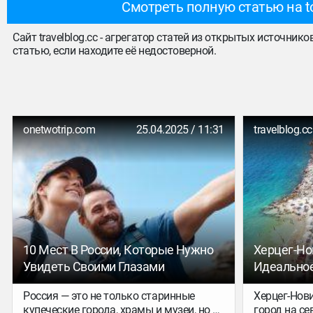
Смотреть полную статью на t
Сайт travelblog.cc - агрегатор статей из открытых источник
статью, если находите её недостоверной.
onetwotrip.com
25.04.2025 / 11:31
travelblog.cc
10 Мест В России, Которые Нужно
Херцег-Но
Увидеть Своими Глазами
Идеальное
И Роскошн
Россия — это не только старинные
Херцег-Нов
купеческие города, храмы и музеи, но и
город на се