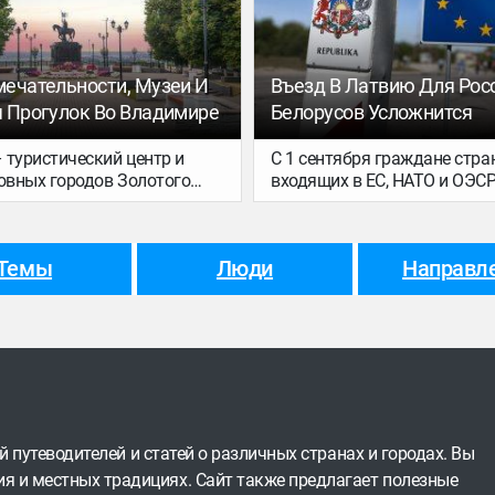
ься к следующему трипу,
ропустить стоящие
е хайлайты? Рассказываем.
ечательности, Музеи И
Въезд В Латвию Для Рос
 Прогулок Во Владимире
Белорусов Усложнится
 туристический центр и
С 1 сентября граждане стран
новных городов Золотого
входящих в ЕС, НАТО и ОЭС
да-то был столицей Северо-
будут за 48 ч до пересечени
уси и сохранил архитектуру
латвийской границы предос
редневековья – памятники
подробные данные о себе…
Темы
Люди
Направл
ого зодчества. Это город
ных прогулок, холмистый, с
дой в центре и обилием
анорамных площадок.
ей путеводителей и статей о различных странах и городах. Вы
я и местных традициях. Сайт также предлагает полезные