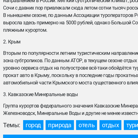
направлением в России. Мягкий субтропический климат, ро
Сочи с давних пор привлекали сюда летом сотни тысяч росс
В нынешнем сезоне, по данным Ассоциации туроператоров Ро
выросла здесь примерно на 5000 рублей, однако Большой Со
пляжным курортом.
2. Крым
Вторым по популярности летним туристическим направление
зона субтропиков. По данным АТОР, в текущем сезоне отдых
уровню сервиса отдых на полуострове всё-таки обойдётся ту
прокат авто в Крыму, поскольку в последние годы прокатны
автомобильной части Крымского моста существенного влиян
3. Кавказские Минеральные воды
Группа курортов федерального значения Кавказские Минерал
Железноводск, Минеральные Воды и другие не менее извест
Темы:
город
природа
отель
отдых
тур