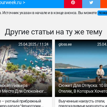
ourweek.ru
ов. Источник указан в начале и в конце анонса. Вы можете
пожа
Другие статьи на ту же тему
25.04.2025 / 11:24
gloss.ee
25.04
вская Ривьера -
Сюжет Для Отпуска: 10 
 Место Для Спокойного
Отелях, В Которых Хочет
ого Отдыха
Остаться Навсегда
и — уютный прибрежный
Выученные наизусть отели,
веро-западе Черногории,
предсказуемые маршруты 