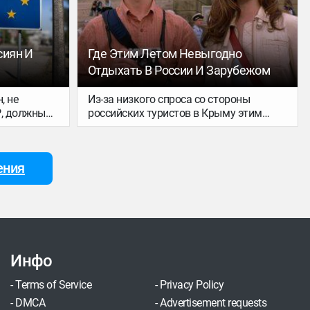
сиян И
Где Этим Летом Невыгодно
Отдыхать В России И Зарубежом
, не
Из-за низкого спроса со стороны
Р, должны
российских туристов в Крыму этим
я
летом могут не открыться до трети
тавлять
гостиниц и гостевых домов. Об этом
написал «Коммерсант», ссылаясь на
ения
данные экспертов. Люди отказываются
от отдыха на полуострове из-за
отсутствия авиасообщения и близкого
расположения с украинской границей.
Инфо
-
Terms of Service
-
Privacy Policy
-
DMCA
-
Advertisement requests