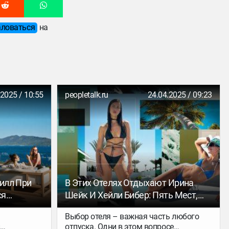
ловаться
на
.2025 / 10:55
peopletalk.ru
24.04.2025 / 09:23
Вилл При
В Этих Отелях Отдыхают Ирина
ся
Шейк И Хейли Бибер: Пять Мест,
Где Можно Встретить Любимых
Выбор отеля – важная часть любого
Звезд
и
отпуска. Одни в этом вопросе