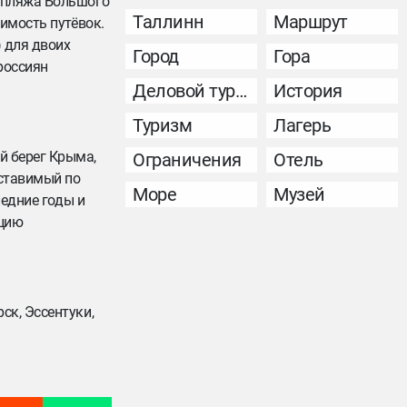
о пляжа Большого
Таллинн
Маршрут
имость путёвок.
 для двоих
Город
Гора
россиян
Деловой туризм
История
Туризм
Лагерь
й берег Крыма,
Ограничения
Отель
оставимый по
Море
Музей
ледние годы и
ацию
ск, Эссентуки,