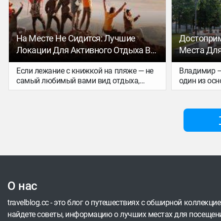
автобус.
трогал. При этом ничто так не украшает
подготовит
невесту, как внутреннее спокойствие,
чтобы не п
сияние и уверенность.
европейски
На Месте Не Сидится: Лучшие
Достоприм
Локации Для Активного Отдыха В
Места Для
России
Если лежание с книжкой на пляже — не
Владимир –
самый любимый вами вид отдыха,
один из ос
значит, стоит планировать отпуск в
кольца. Ког
регионах, где вам легко предложат что-
Восточной Р
то поинтереснее. Например,
русского с
двухдневный поход в горы, катание на
белокаменн
сапах или конную прогулку к
для медлен
водопадам. А может, предпочитаете
уютной сре
выходить в море или покорять
обзорных п
вулканы? В России всё это есть!
О нас
travelblog.cc - это блог о путешествиях с обширной коллекци
найдете советы, информацию о лучших местах для посещени