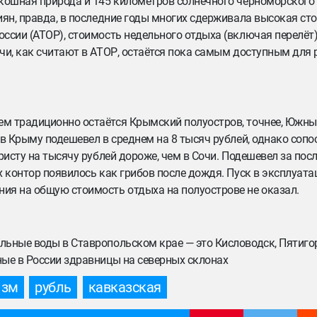
скошная природа и 145 километров солнечного черноморског
иян, правда, в последние годы многих сдерживала высокая сто
ссии (АТОР), стоимость недельного отдыха (включая перелёт)
чи, как считают в АТОР, остаётся пока самым доступным для 
м традиционно остаётся Крымский полуостров, точнее, Южны
 в Крыму подешевел в среднем на 8 тысяч рублей, однако соп
ристу на тысячу рублей дороже, чем в Сочи. Подешевел за пос
х контор появилось как грибов после дождя. Пуск в эксплуат
ия на общую стоимость отдыха на полуострове не оказал.
ьные воды в Ставропольском крае — это Кисловодск, Пятигор
ные в России здравницы на северных склонах
изм
рубль
кавказская