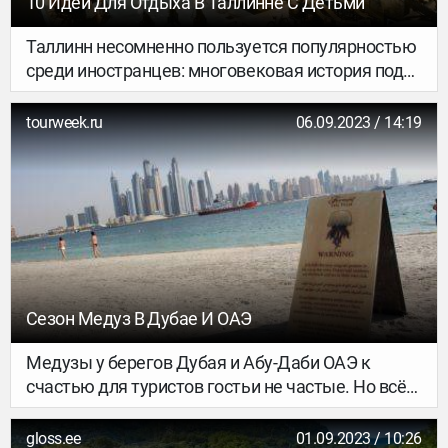
10 Идей Для Отдыха В Таллинне С Детьми
Таллинн несомненно пользуется популярностью
среди иностранцев: многовековая история под
бокальчик вина за ужином в Мишленовском
ресторане — как один из возможных сценариев
tourweek.ru
06.09.2023 / 14:19
отдыха. А что же делать, когда этот “столик” не
на двоих или даже троих? Сегодня назову 10
идей для семейного отпуска в эстонской
столице.
Сезон Медуз В Дубае И ОАЭ
Медузы у берегов Дубая и Абу-Даби ОАЭ к
счастью для туристов гостьи не частые. Но всё
же есть месяцы, в которые их можно встретить
в прибрежных водах Персидского и Оманского
gloss.ee
01.09.2023 / 10:26