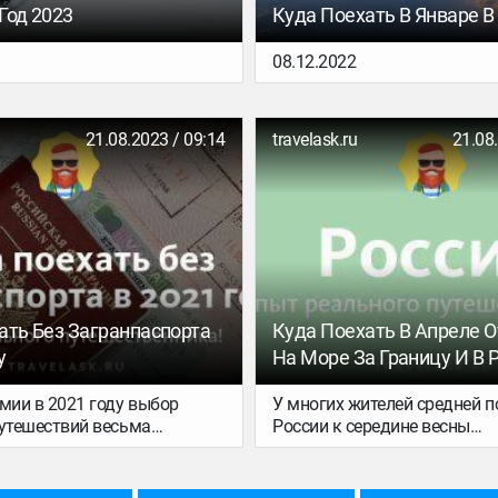
Год 2023
Куда Поехать В Январе В
08.12.2022
21.08.2023 / 09:14
travelask.ru
21.08
ать Без Загранпаспорта
Куда Поехать В Апреле 
у
На Море За Границу И В 
мии в 2021 году выбор
У многих жителей средней 
путешествий весьма
России к середине весны
— некоторые из них совсем
накапливается усталость о
россиян, другие пускают с
морозной зимы и организм 
м карантина, третьи — при
тепла и солнца. Море в апре