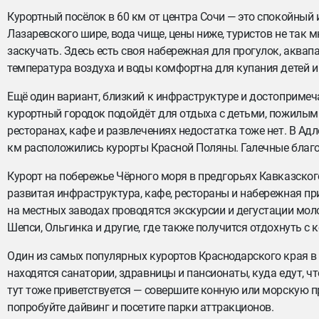
Курортный посёлок в 60 км от центра Сочи — это спокойный 
Лазаревского шире, вода чище, цены ниже, туристов не так м
заскучать. Здесь есть своя набережная для прогулок, аквап
температура воздуха и воды комфортна для купания детей и
Ещё один вариант, близкий к инфраструктуре и достопримеч
курортный городок подойдёт для отдыха с детьми, пожилым
ресторанах, кафе и развлечениях недостатка тоже нет. В Ад
км расположились курорты Красной Поляны. Галечные благ
Курорт на побережье Чёрного моря в предгорьях Кавказског
развитая инфраструктура, кафе, рестораны и набережная пр
на местных заводах проводятся экскурсии и дегустации мол
Шепси, Ольгинка и другие, где также получится отдохнуть с
Один из самых популярных курортов Краснодарского края в
находятся санатории, здравницы и пансионаты, куда едут, ч
тут тоже приветствуется — совершите конную или морскую пр
попробуйте дайвинг и посетите парки аттракционов.