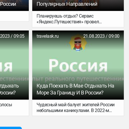
 России
Популярных Направлений
Планируешь отдых? Сервис
«Яндекс.Путешествия» провел
исследование и выяснил, где россияне
отдыхают этим летом. Можешь
.2023 / 09:05
travelask.ru
21.08.2023 / 09:00
присоединиться к соотечественникам
или держаться подальше от этих мест.
Отдыхать
Куда Поехать В Мае Отдыхать На
России?
Море За Границу И В России?
полосы
Чудесный май балует жителей России
небольшими каникулами. В 2022-м
т снежной
отдыхаем с 1 по 3 (воскресенье–
требует
вторник) и с 7 по 10 (суббота–вторник).
ле не везде
Это время идеально подходит, чтобы