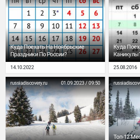
Куда Поехать На Ноябрьские
Куда Поех
Праздники По России?
Каникулы
14.10.2022
25.08.2016
russiadiscovery.ru
01.09.2023 / 09:50
russiadiscov
Топ-12 Мес