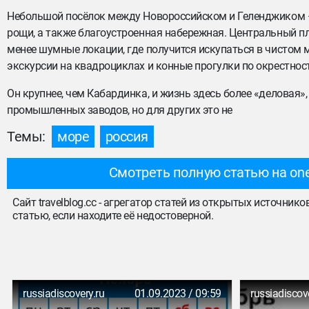
Небольшой посёлок между Новороссийском и Геленджиком —
рощи, а также благоустроенная набережная. Центральный п
менее шумные локации, где получится искупаться в чистом 
экскурсии на квадроциклах и конные прогулки по окрестност
Он крупнее, чем Кабардинка, и жизнь здесь более «деловая»
промышленных заводов, но для других это не
Темы:
море
россия
Смотреть полную статью на one
Сайт travelblog.cc - агрегатор статей из открытых источник
статью, если находите её недостоверной.
russiadiscovery.ru
01.09.2023 / 09:59
russiadiscov