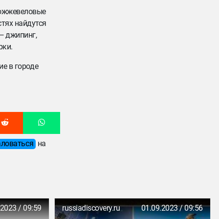
можжевеловые
стях найдутся
— джипинг,
рки.
ие в городе
ловаться
на
.2023 / 09:59
russiadiscovery.ru
01.09.2023 / 09:56