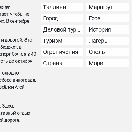
Таллинн
Маршрут
пляжи
тает, чтобы не
Город
Гора
х. В сентябре
Деловой туризм
История
 и дорогой. Этот
Туризм
Лагерь
 бюджет, в
Ограничения
Отель
порт Сочи, а в 40
оть до октября.
Страна
Море
оголюдно:
сбора винограда,
осёлки Агой,
. Здесь
Активный отдых
й дороге,