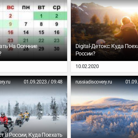
ать На Осенние
Digital-Детокс: Куда Поех
?
России?
10.02.2020
ery.ru
01.09.2023 / 09:48
russiadiscovery.ru
01.09
т В России, Куда Поехать