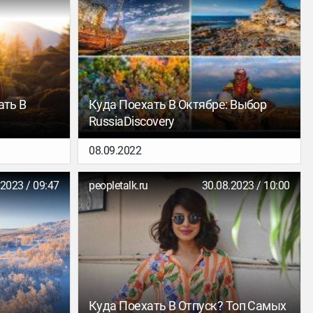
ать В
Куда Поехать В Октябре: Выбор
RussiaDiscovery
08.09.2022
.2023 / 09:47
peopletalk.ru
30.08.2023 / 10:00
Куда Поехать В Отпуск? Топ Самых