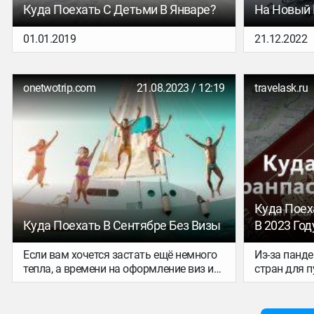
Куда Поехать С Детьми В Январе?
На Новый 
01.01.2019
21.12.2022
onetwotrip.com
21.08.2023 / 12:19
travelask.ru
Куда Поех
Куда Поехать В Сентябре Без Визы
В 2023 Год
Если вам хочется застать ещё немного
Из-за панде
тепла, а времени на оформление виз и
стран для 
других документов нет, обратите
ограничен 
внимание на страны, куда российские
не пускают 
путешественники могут въехать без
соблюдение