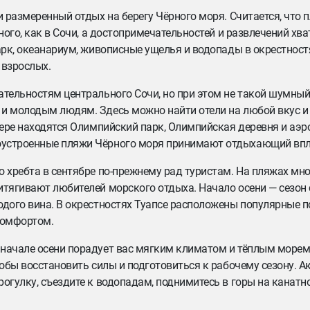
и размеренный отдых на берегу Чёрного моря. Считается, что 
ного, как в Сочи, а достопримечательностей и развлечений хва
арк, океанариум, живописные ущелья и водопады в окрестностя
 взрослых.
ательностям центрального Сочи, но при этом не такой шумный
 и молодым людям. Здесь можно найти отели на любой вкус и
лере находятся Олимпийский парк, Олимпийская деревня и аэро
оустроенные пляжи Чёрного моря принимают отдыхающий впл
о хребта в сентябре по-прежнему рад туристам. На пляжах мн
итягивают любителей морского отдыха. Начало осени — сезон 
одого вина. В окрестностях Туапсе расположены популярные п
 комфортом.
 начале осени порадует вас мягким климатом и тёплым морем
тобы восстановить силы и подготовиться к рабочему сезону. 
огулку, съездите к водопадам, поднимитесь в горы на канатно