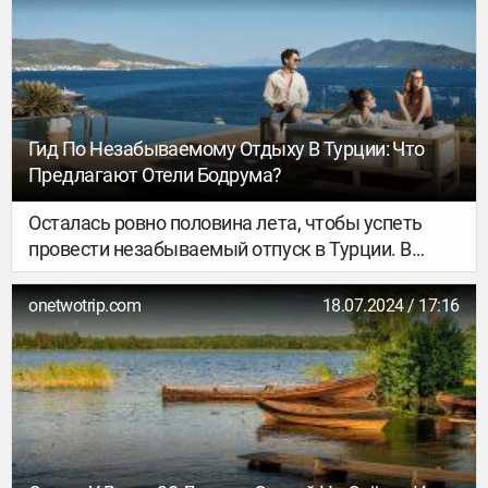
заслуженно завоевал популярность среди
любителей загородного отдыха.
Гид По Незабываемому Отдыху В Турции: Что
Предлагают Отели Бодрума?
Осталась ровно половина лета, чтобы успеть
провести незабываемый отпуск в Турции. В
нашей подборке сегодня — самые яркие
мероприятия и предложения от турецких отелей.
onetwotrip.com
18.07.2024 / 17:16