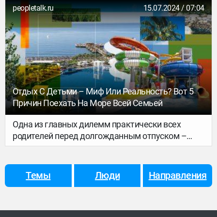
провел неделю.
peopletalk.ru
15.07.2024 / 07:04
Отдых С Детьми – Миф Или Реальность? Вот 5
Причин Поехать На Море Всей Семьей
Одна из главных дилемм практически всех
родителей перед долгожданным отпуском –
брать с собой детей или нет. Однако не стоит
преждевременно обвинять их в эгоизме, иногда
взрослым просто необходима перезагрузка,
Темы
Люди
Направления
чтобы не сойти с ума в условиях сумасшедшего
ритма города и отдохнуть от всех бытовых
забот. Именно поэтому многие родители