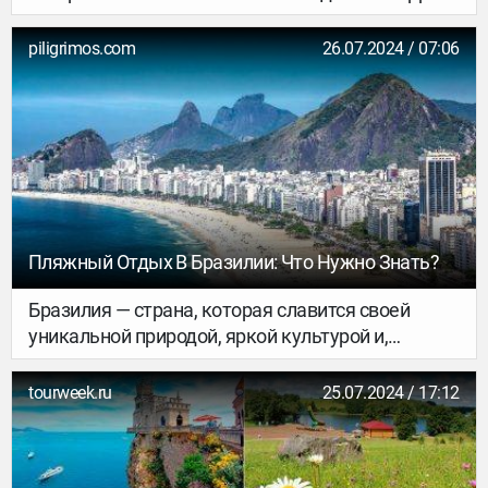
своего уютного домика, расположенного прямо
у живописной реки Пирита. Звучит заманчиво?
piligrimos.com
26.07.2024 / 07:06
Этим летом у вас есть уникальная возможность
провести выходные в новом стеклянном домике
на берегу реки и всего в нескольких минутах от
центра Таллинна.
Пляжный Отдых В Бразилии: Что Нужно Знать?
Бразилия — страна, которая славится своей
уникальной природой, яркой культурой и,
конечно же, потрясающими пляжами.
Протянувшиеся вдоль побережья
tourweek.ru
25.07.2024 / 17:12
Атлантического океана бразильские пляжи
привлекают туристов со всего мира своей
красотой, разнообразием и уникальной