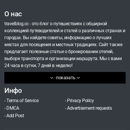
отправляют детей к бабушкам и дедушкам, а
сами бронируют отели и покупают билеты туда,
О нас
где никто не побеспокоит.
travelblog.cc - это блог о путешествиях с обширной
коллекцией путеводителей и статей о различных странах и
городах. Вы найдете советы, информацию о лучших
местах для посещения и местных традициях. Сайт также
предлагает полезные статьи о бронировании отелей,
выборе транспорта и организации маршрута. Мы с вами
24 часа в сутки, 7 дней в неделю!
показать
Инфо
-
Terms of Service
-
Privacy Policy
-
DMCA
-
Advertisement requests
-
Add Post