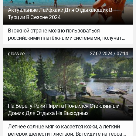
Актуальные Лайфхаки Для Отдыхающих В
Турции В Сезоне 2024
В южной стране можно пользоваться
российскими платёжными системами, получать
скидки до 50% и ездить внутри городов почти
бесплатно. Главное – иметь понимание как это
gloss.ee
27.07.2024 / 07:14
делать…
На Берегу Реки Пирита Появился Стеклянный
Домик Для Отдыха На Выходных
Летнее солнце мягко касается кожи, а легкий
ветерок шелестит листвой. Вы сидите на террасе