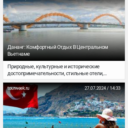
Дананг: Комфортный Отдых В Центральном
Вьетнаме
Природные, культурные и исторические
достопримечательности, стильные отели,
местная еда и кофе. Разбираемся, чем
привлекает путешественников со всего мира
tourweek.ru
27.07.2024 / 14:33
этот регион на побережье Южно-Китайского
моря и почему вам стоит присмотреться к нему
вместо Нячанга — другого популярного
направления у российских туристов.