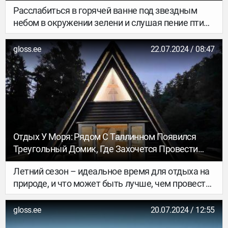
Расслабиться в горячей ванне под звездным
небом в окружении зелени и слушая пение птиц
можно не только за городом. В Таллинне тоже
есть места без каких-либо намеков на
gloss.ee
22.07.2024 / 08:47
городскую жизнь. Один из таких уголков —
уютный домик с мини-СПА, расположенный в
лесах около озера Юлемисте, всего в нескольких
минутах от центра города.
Отдых У Моря: Рядом С Таллинном Появился
Треугольный Домик, Где Захочется Провести
Выходные
Летний сезон – идеальное время для отдыха на
природе, и что может быть лучше, чем провести
его в необычном, но уютном треугольном
домике в стиле A-frame? Этот тип домиков-
gloss.ee
20.07.2024 / 12:55
шалашей стал настоящим трендом и