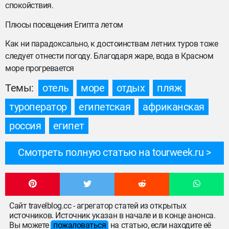
спокойствия.
Плюсы посещения Египта летом
Как ни парадоксально, к достоинствам летних туров тоже
следует отнести погоду. Благодаря жаре, вода в Красном
море прогревается
Темы:
отель
море
отдых
пляж
туроператор
египетская
африканская
россия
египет
Смотреть полную статью на tourweek.ru
Сайт travelblog.cc - агрегатор статей из открытых
источников. Источник указан в начале и в конце анонса.
Вы можете
пожаловаться
на статью, если находите её