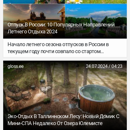
атмосферой. От многолюдных курортов до
уединенных бухт — каждый сможет найти здесь
уголок по душе. В этом тексте мы рассмотрим
самые знаменитые пляжи Бразилии, их
Отпуск В России: 10 Популярных Направлений
особенности и атмосферу.
Летнего Отдыха 2024
Начало летнего сезона отпусков в России в
текущем году почти совпало со стартом
Чемпионата мира по футболу, оказавшего
достаточно сильное влияние как на отпускные
gloss.ee
24.07.2024 / 04:23
планы россиян, так и на цены в отелях,
ресторанах и во всей туристической
инфраструктуре. Но Чемпионат уже завершился,
а лето продолжается...
Эко-Отдых В Таллиннском Лесу: Новый Домик С
Мини-СПА Недалеко От Озера Юлемисте