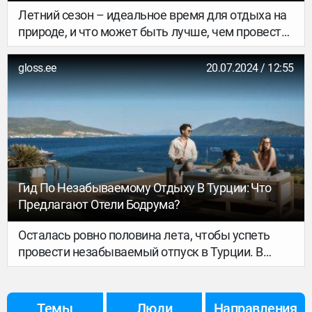
Выходные
Летний сезон – идеальное время для отдыха на
природе, и что может быть лучше, чем провести
его в необычном, но уютном треугольном
домике в стиле A-frame? Этот тип домиков-
gloss.ee
20.07.2024 / 12:55
шалашей стал настоящим трендом и
заслуженно завоевал популярность среди
любителей загородного отдыха.
Гид По Незабываемому Отдыху В Турции: Что
Предлагают Отели Бодрума?
Осталась ровно половина лета, чтобы успеть
провести незабываемый отпуск в Турции. В
нашей подборке сегодня — самые яркие
мероприятия и предложения от турецких отелей.
Темы
Люди
Направления