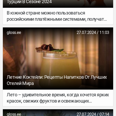
Турции В Сезоне 2024
В южной стране можно пользоваться
российскими платёжными системами, получать
скидки до 50% и ездить внутри городов почти
бесплатно. Главное – иметь понимание как это
gloss.ee
27.07.2024 / 11:03
делать…
Летние Коктейли: Рецепты Напитков От Лучших
Отелей Мира
Лето – удивительное время, когда хочется ярких
красок, свежих фруктов и освежающих
напитков. Мы подобрали для вас летние
коктейли по особым рецептам от отелей со всего
gloss.ee
27.07.2024 / 07:14