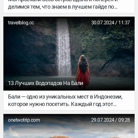
делимся тем, что знаем в лучшем гайде по
регионам Гран-Канарии.
travelblog.cc
30.07.2024 / 11:37
13 Лучших Водопадов На Бали
Бали — одно из уникальных мест в Индонезии,
которое нужно посетить. Каждый год этот
потрясающий остров привлекает тысячи
посетителей. Основная причина, по которой Бали
onetwotrip.com
29.07.2024 / 09:28
так известен, заключается в том, что он
позволяет людям соединиться с природой.