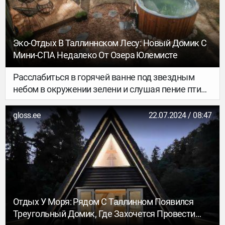
Эко-Отдых В Таллиннском Лесу: Новый Домик С
Мини-СПА Недалеко От Озера Юлемисте
Расслабиться в горячей ванне под звездным
небом в окружении зелени и слушая пение птиц
можно не только за городом. В Таллинне тоже
есть места без каких-либо намеков на
gloss.ee
22.07.2024 / 08:47
городскую жизнь. Один из таких уголков —
уютный домик с мини-СПА, расположенный в
лесах около озера Юлемисте, всего в нескольких
минутах от центра города.
Отдых У Моря: Рядом С Таллинном Появился
Треугольный Домик, Где Захочется Провести