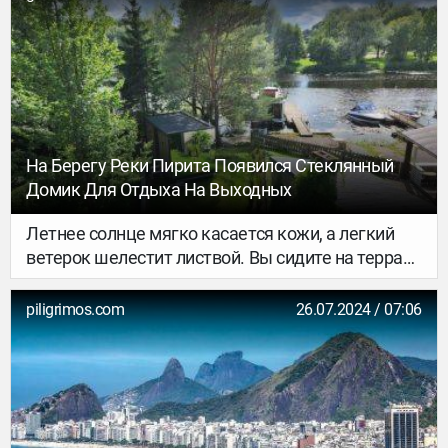
мира. Они охладят вас в жару или станут
идеальным дополнением вечера.
На Берегу Реки Пирита Появился Стеклянный
Домик Для Отдыха На Выходных
Летнее солнце мягко касается кожи, а легкий
ветерок шелестит листвой. Вы сидите на террасе
своего уютного домика, расположенного прямо
у живописной реки Пирита. Звучит заманчиво?
piligrimos.com
26.07.2024 / 07:06
Этим летом у вас есть уникальная возможность
провести выходные в новом стеклянном домике
на берегу реки и всего в нескольких минутах от
центра Таллинна.