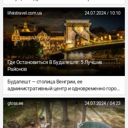
Чемпионата мира по футболу, оказавшего
достаточно сильное влияние как на отпускные
lifeistravel.com.ua
24.07.2024 / 10:10
планы россиян, так и на цены в отелях,
ресторанах и во всей туристической
инфраструктуре. Но Чемпионат уже завершился,
а лето продолжается...
Где Остановиться В Будапеште: 5 Лучших
Районов
Будапешт — столица Венгрии, ее
административный центр и одновременно город-
курорт, один из красивейших городов Европы.
Чтобы увидеть все и отдохнуть в местных
gloss.ee
24.07.2024 / 04:23
купальнях нужно минимум 3 дня.