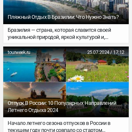
Пляжный Отдых В Бразилии: Что Нужно Знать?
Бразилия — страна, которая славится своей
уникальной природой, яркой культурой и,
конечно же, потрясающими пляжами.
Протянувшиеся вдоль побережья
tourweek.ru
25.07.2024 / 17:12
Атлантического океана бразильские пляжи
привлекают туристов со всего мира своей
красотой, разнообразием и уникальной
атмосферой. От многолюдных курортов до
уединенных бухт — каждый сможет найти здесь
уголок по душе. В этом тексте мы рассмотрим
самые знаменитые пляжи Бразилии, их
Отпуск В России: 10 Популярных Направлений
особенности и атмосферу.
Летнего Отдыха 2024
Начало летнего сезона отпусков в России в
текущем году почти совпало со стартом