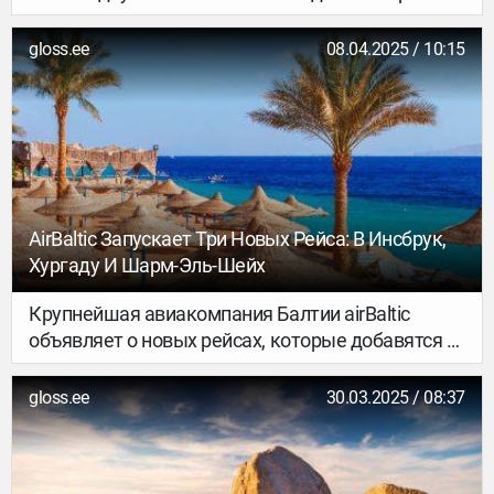
стран приходится добираться больше суток с
несколькими пересадками. Однако это не повод
gloss.ee
08.04.2025 / 10:15
оказываться от изучения
достопримечательностей и солнечных курортов.
AirBaltic Запускает Три Новых Рейса: В Инсбрук,
Хургаду И Шарм-Эль-Шейх
Крупнейшая авиакомпания Балтии airBaltic
объявляет о новых рейсах, которые добавятся в
план предстоящего зимнего сезона из базы
авиакомпании в Риге: в Инсбрук (Австрия),
gloss.ee
30.03.2025 / 08:37
Хургаду и Шарм-эль-Шейх (Египет).