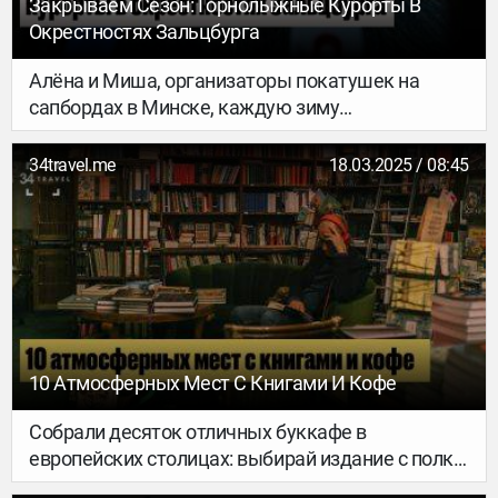
Закрываем Сезон: Горнолыжные Курорты В
Окрестностях Зальцбурга
Алёна и Миша, организаторы покатушек на
сапбордах в Минске, каждую зиму
отправляются на горные склоны в Европу. В
прошлом году ребята за две недели обкатали
34travel.me
18.03.2025 / 08:45
девять горнолыжных курортов в Австрии и
Швейцарии. В этом сезоне они выбрались на
неделю в окрестности Зальцбурга. О том, во
сколько им это обошлось и какие впечатления
остались, ребята рассказали в новом материале.
10 Атмосферных Мест С Книгами И Кофе
Собрали десяток отличных буккафе в
европейских столицах: выбирай издание с полки,
бери кофе с десертом и устраивайся в укромном