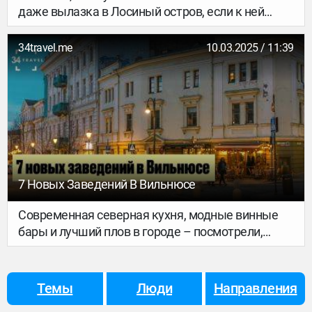
даже вылазка в Лосиный остров, если к ней
основательно подготовиться, как настоящий
Снусмумрик. Взять термос, чай, плед и что там
34travel.me
10.03.2025 / 11:39
еще просто необходимо в путешествиях? Точно,
настроение.
7 Новых Заведений В Вильнюсе
Современная северная кухня, модные винные
бары и лучший плов в городе – посмотрели,
какие новые игроки появились на
гастрономической карте Вильнюса за последние
месяцы.
Темы
Люди
Направления