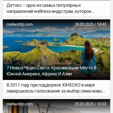
Детокс – одно из самых популярных
направлений wellness-индустрии, которое
окружено огромным количеством мифов. Одни
говорят, что детокс в нынешних реалиях (а они
onetwotrip.com
26.03.2025 / 14:43
включают в себя целый набор из плохой
экологии, продуктов и постоянного стресса)
необходим человеку, как генеральная уборка
квартире. А другие считают, что детокс – это
очередной тренд, который приобрел
популярность только благодаря маркетологам и
его польза сильно преувеличена.
7 Новых Чудес Света: Красивейшие Места В
Южной Америке, Африке И Азии
В 2011 году при поддержке ЮНЕСКО в мире
завершилось голосование за выбор семи новых
чудес природы на планете, в котором принимали
участие более 100 миллионов человек. В список
onetwotrip.com
25.03.2025 / 10:33
финалистов конкурса попали уникальные и