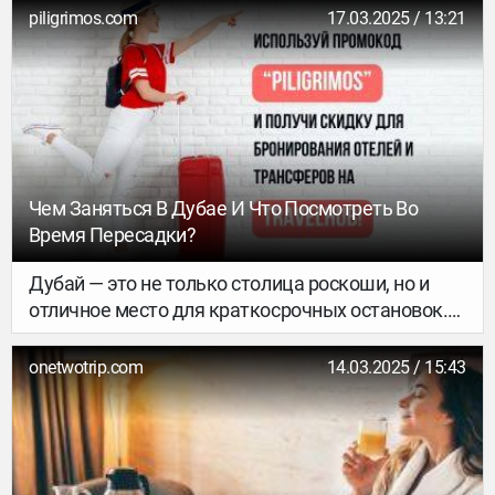
уголке, чтобы никто не потревожил.
piligrimos.com
17.03.2025 / 13:21
Чем Заняться В Дубае И Что Посмотреть Во
Время Пересадки?
Дубай — это не только столица роскоши, но и
отличное место для краткосрочных остановок.
Если ваша пересадка в Дубае длится от трех
часов до суток и более, у вас есть возможность
onetwotrip.com
14.03.2025 / 15:43
исследовать город и его
достопримечательности. В этом тексте мы
расскажем, чем можно заняться в зависимости
от продолжительности вашей пересадки.