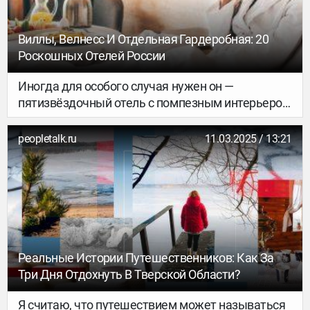
Виллы, Велнесс И Отдельная Гардеробная: 20
Роскошных Отелей России
Иногда для особого случая нужен он —
пятизвёздочный отель с помпезным интерьером
и безупречным сервисом. В общем, чтобы был
такой экспириенс, о котором ещё внукам можно
peopletalk.ru
11.03.2025 / 13:21
рассказать: «А знаешь, сняли мы как-то
королевский люкс с видом на Лубянку…»
Впрочем, можно обойтись и без «высоких»
категорий — в таких гостиницах даже
стандартные номера могут впечатлить на всю
жизнь.
Реальные Истории Путешественников: Как За
Три Дня Отдохнуть В Тверской Области?
Я считаю, что путешествием может называться