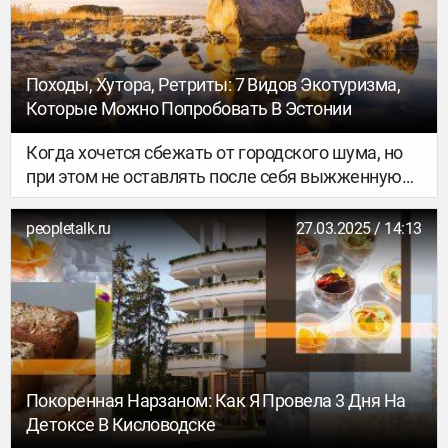
Походы, Хутора, Ретриты: 7 Видов Экотуризма,
Которые Можно Попробовать В Эстонии
Когда хочется сбежать от городского шума, но
при этом не оставлять после себя выжженную
землю и пластиковый след, правильный выбор
— экотуризм. Вдохновлённый природой,
peopletalk.ru
27.03.2025 / 14:13
одобренный совестью и зачастую более
душевный, чем пятизвёздочные отели. И, к
счастью, он бывает разный. Причём настолько,
что даже в прохладной, дождливой и чудесной
Эстонии легко найти подходящий вариант.
Главное — выбрать направление.
Покоренная Нарзаном: Как Я Провела 3 Дня На
Детоксе В Кисловодске