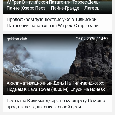
W Трек В Чилийской Патагонии: Торрес-Дель-
Пайне (озеро Пеоэ — Пайне-Гранде — Лагерь
Грей) - GEKKON.CLUB ТУР
Продолжаем путешествие уже в чилийской
Патагонии: начался наш W трек. Стартовали
после обеда и поехали в сторону национального
парка, добрались до станции Пудето и
gekkon.club
25.02.2026 / 14:57
отправились на катамаране через озеро Пеоэ
(исп. Lago Pehoé).
Акклиматизационный День На Килиманджаро:
Подъём К Lava Tower (4600 М), Спуск На Ночёвку
В Баранко - GEKKON.CLUB ТУР
Группа на Килиманджаро по маршруту Лемошо
продолжает движение к своей цели.