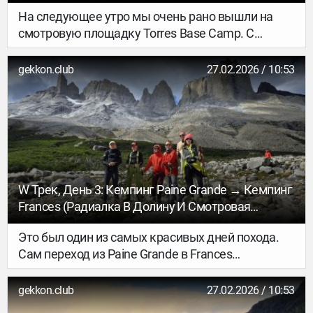
ТУР
На следующее утро мы очень рано вышли на
смотровую площадку Torres Base Camp. С
погодой снова супер повезло: утром было ясно и
очень красиво. Идти примерно 3,5 км. Мы
gekkon.club
27.02.2026 / 10:53
вышли около 5 утра и к 7, ровно к рассвету, были
на смотровой. Тайминг рассчитали отлично: и
рассвет долго не ждали (а там было заметно
холоднее, чем в кемпинге), и всё увидели как
надо. Встретили рассвет и быстро пошли вниз.
W Трек, День 3: Кемпинг Paine Grande → Кемпинг
Frances (радиалка В Долину И Смотровая
Británico) - GEKKON.CLUB ТУР
Это был один из самых красивых дней похода.
Сам переход из Paine Grande в Frances
небольшой — всего около 8,5 км. Но чуть не
доходя до кемпинга Frances есть кемпинг Italiano
gekkon.club
27.02.2026 / 10:53
(сейчас он уже не работает). Многие оставляют