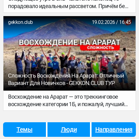
порадовало идеальным рассветом. Причём безо
всяких усилий: всё это шоу мы наблюдали прямо
из окна отеля. Немного обидно, конечно, что в
gekkon.club
19.02.2026 / 16:45
дни треккинга погода была совсем другой — но
даже отсюда горы выглядели невероятно.
Сложность Восхождения На Арарат: Отличный
Вариант Для Новичков - GEKKON.CLUB ТУР
Восхождение на Арарат — это треккинговое
восхождение категории 1Б, и пожалуй, лучший
выбор для первого подъёма на 5000 метров. Го
ра сочетает в себе высоту и технически не
сложна для подготовленных туристов. Если вы
Темы
Люди
Направления
мечтаете о восхождении на Эльбрус и Казбек, но