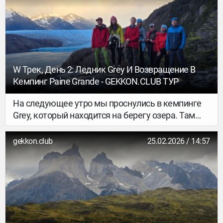
там вещи (большие рюкзаки) и налегке идут
наверх по долине к смотровым площадкам.
W Трек, День 2: Ледник Grey И Возвращение В
Кемпинг Paine Grande - GEKKON.CLUB ТУР
На следующее утро мы проснулись в кемпинге
Grey, который находится на берегу озера. Там
есть два варианта смотровых площадок: —
первая совсем рядом с кемпингом — минут 15
gekkon.club
25.02.2026 / 14:57
пешком, но ледник оттуда довольно далеко; —
вторая — примерно в 3,5 км, зато можно дойти
почти до самого ледника.