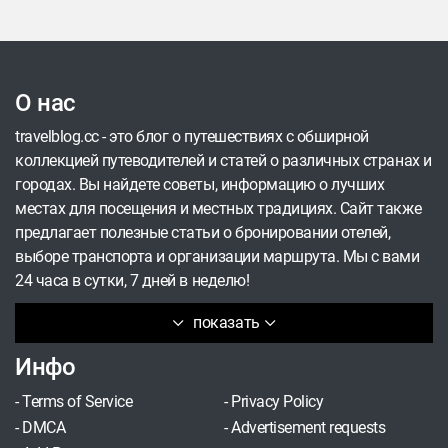
пока к ним не готовы, то Арарат — ваша золотая
середина. В статье расскажем, почему это
лучший первый пятитысячник. Пойти с нами на
Арарат &gt;&gt;&gt;
О нас
travelblog.cc - это блог о путешествиях с обширной
коллекцией путеводителей и статей о различных странах и
городах. Вы найдете советы, информацию о лучших
местах для посещения и местных традициях. Сайт также
предлагает полезные статьи о бронировании отелей,
выборе транспорта и организации маршрута. Мы с вами
24 часа в сутки, 7 дней в неделю!
показать
Инфо
-
Terms of Service
-
Privacy Policy
-
DMCA
-
Advertisement requests