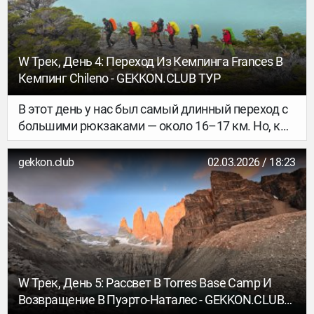
W Трек, День 4: Переход Из Кемпинга Frances В
Кемпинг Chileno - GEKKON.CLUB ТУР
В этот день у нас был самый длинный переход с
большими рюкзаками — около 16–17 км. Но, к
счастью, маршрут довольно пологий: без
больших наборов и сбросов высоты, поэтому
gekkon.club
02.03.2026 / 18:23
шлось не так тяжело.
W Трек, День 5: Рассвет В Torres Base Camp И
Возвращение В Пуэрто-Наталес - GEKKON.CLUB