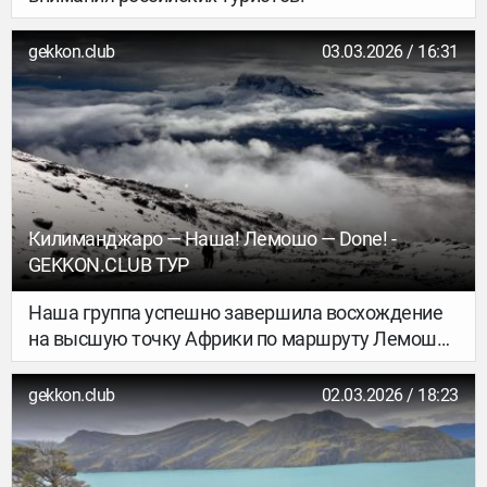
gekkon.club
03.03.2026 / 16:31
Килиманджаро — Наша! Лемошо — Done! -
GEKKON.CLUB ТУР
Наша группа успешно завершила восхождение
на высшую точку Африки по маршруту Лемошо
— и это был настоящий бой с африканской
погодой!
gekkon.club
02.03.2026 / 18:23