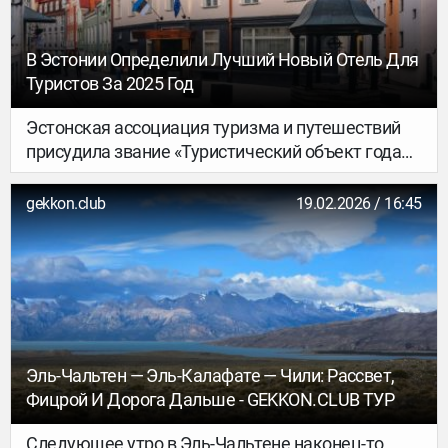
В Эстонии Определили Лучший Новый Отель Для
Туристов За 2025 Год
Эстонская ассоциация туризма и путешествий
присудила звание «Туристический объект года
2025» отелю The Burman. Награда отмечает
вклад гостиницы в укрепление имиджа
gekkon.club
19.02.2026 / 16:45
Таллинна как направления для путешествий с
высоким уровнем сервиса, а также её влияние
на развитие туристического сектора страны в
целом.
Эль-Чальтен — Эль-Калафате — Чили: Рассвет,
Фицрой И Дорога Дальше - GEKKON.CLUB ТУР
Следующее утро в Эль-Чальтене наконец-то