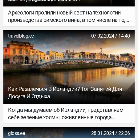
Археологи пролили новый свет на технологии
производства римского вина, в том числе на то,
как оно выглядело, пахло и вкусало более 2 000
лет назад. NV рассказывает подробности
travelblog.cc
07.02.2024 / 14:40
Как Развлечься В Ирландии? Топ Занятий Для
Досуга И Отдыха
Когда мы думаем об Ирландии, представляем
себе зеленые холмы, оживленные города,
лепреконов. Но в стране трилистника есть еще
много интересного. От зажигательных
gloss.ee
28.01.2024 / 22:36