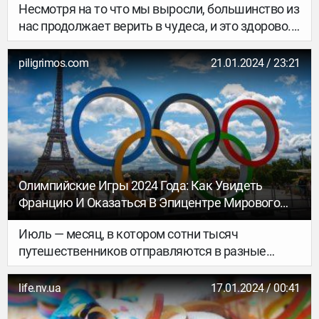
Несмотря на то что мы выросли, большинство из
нас продолжает верить в чудеса, и это здорово.
Например, редакторы PEOPLETALK не упускают
возможности загадать в новогоднюю ночь свои
piligrimos.com
21.01.2024 / 23:21
заветные желания, которые, признаемся честно,
чаще всего связаны с отдыхом. Поэтому на
догорающей под бой курантов бумажке мы
пишем не имена потенциальных бойфрендов, а
названия стран, в которых мечтаем побывать.
Олимпийские Игры 2024 Года: Как Увидеть
Францию И Оказаться В Эпицентре Мирового
Спорта
Июль — месяц, в котором сотни тысяч
путешественников отправляются в разные
уголки планеты и открывают для себя новые
страны и континенты. Если пляжи и отдых по
life.nv.ua
17.01.2024 / 00:41
системе “все включено” не для вас, смело