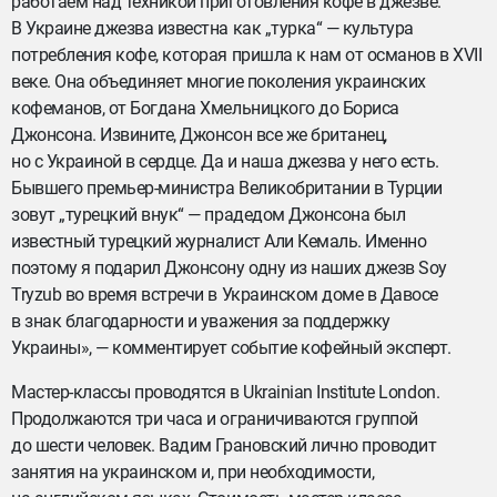
работаем над техникой приготовления кофе в джезве.
В Украине джезва известна как „турка“ — культура
потребления кофе, которая пришла к нам от османов в XVII
веке. Она объединяет многие поколения украинских
кофеманов, от Богдана Хмельницкого до Бориса
Джонсона. Извините, Джонсон все же британец,
но с Украиной в сердце. Да и наша джезва у него есть.
Бывшего премьер-министра Великобритании в Турции
зовут „турецкий внук“ — прадедом Джонсона был
известный турецкий журналист Али Кемаль. Именно
поэтому я подарил Джонсону одну из наших джезв Soy
Tryzub во время встречи в Украинском доме в Давосе
в знак благодарности и уважения за поддержку
Украины», — комментирует событие кофейный эксперт.
Мастер-классы проводятся в Ukrainian Institute London.
Продолжаются три часа и ограничиваются группой
до шести человек. Вадим Грановский лично проводит
занятия на украинском и, при необходимости,