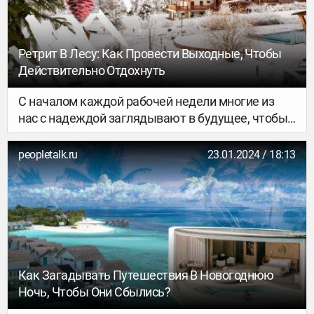
Ретрит В Лесу: Как Провести Выходные, Чтобы
Действительно Отдохнуть
С началом каждой рабочей недели многие из
нас с надеждой заглядывают в будущее, чтобы
представить, как провести очередные
выходные. Мы придумали несколько идей, как
peopletalk.ru
23.01.2024 / 18:13
вытянуть себя из надоевшей рутины,
избавиться от «‎дня сурка» и разнообразить
выходной, чтобы перезарядиться по полной.
Как Загадывать Путешествия В Новогоднюю
Ночь, Чтобы Они Сбылись?