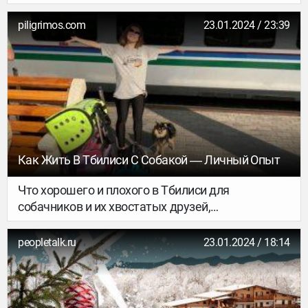
как оно выглядело, пахло и вкусало более 2 000
лет назад. NV рассказывает подробности
piligrimos.com
23.01.2024 / 23:39
Как Жить В Тбилиси С Собакой ― Личный Опыт
Что хорошего и плохого в Тбилиси для
собачников и их хвостатых друзей,
рассказывает Настя Бондарович. Вместе с ее
померанским шпицем Мишкой она объехала
peopletalk.ru
23.01.2024 / 18:14
всю Грузию и еще 10 стран.