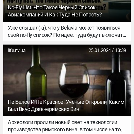
No-Fly List. Что Такое Черный Список
Авиакомпаний И Как Туда Не Попасть?
Уже слышал(-а), что у Belavia может появиться
свой no-fly список? По идее, туда будут включать
«опасных» и «непослушных» пассажиров. Если
тебя «забанят», летать рейсами беларусского
life.nv.ua
25.01.2024 / 13:39
перевозчика какое-то время (а может и всегда)
будет нельзя. И это официально: новые правила
закрепят в Воздушном кодексе Беларуси уже в
сентябре.
Не Белое И Не Красное. Ученые Открыли, Каким
Был Вкус Древнеримских Вин
Археологи пролили новый свет на технологии
производства римского вина, в том числе на то,