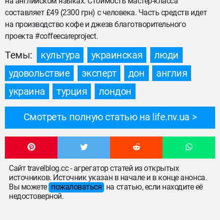
на английском языках. Стоимость мастер-класса
составляет £49 (2300 грн) с человека. Часть средств идет
на производство кофе и джезв благотворительного
проекта #coffeecareproject.
Темы:
культура
украинская
люди
удовольствие
эксперт
дон
англия
украина
турция
лондон
Смотреть полную статью на life.nv.ua
Сайт travelblog.cc - агрегатор статей из открытых
источников. Источник указан в начале и в конце анонса.
Вы можете
пожаловаться
на статью, если находите её
недостоверной.