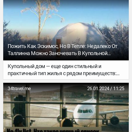
развлечений до средневековых пиров.
Пожить Как Эскимос, Но В Тепле: Недалеко От
Таллинна Можно Заночевать В Купольной
Палатке
Купольный дом — еще один стильный и
практичный тип жилья с рядом преимуществ:
энергоэффективность, устойчивость, низкая
стоимость, бесконечные возможности для
34travel.me
26.01.2024 / 11:25
дизайнерских решений, необычный внешний
вид. Тенденция отдыхать в таких домиках
набирает обороты, и с каждым годом
появляются все новые места для ночлега.