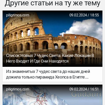
Другие статьи на ту же тему
piligrimos.com
09.02.2024 / 18:55
Список Новых 7 Чудес Света: Какие Локации В
Него Входят И Где Они Находятся
Из знаменитых 7 чудес света до наших дней
дожила только пирамида Хеопса в Египте.
Остальные архитектурные памятники древности
сейчас можем увидеть разве что на картинках.
piligrimos.com
09.02.2024 / 16:51
Хотя и стоит признать, что они умело
воссозданы учеными по описаниям из разных