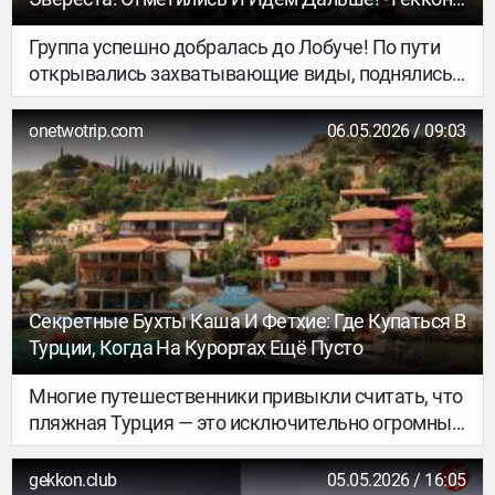
Клуб Тур
Группа успешно добралась до Лобуче! По пути
открывались захватывающие виды, поднялись
на морену и осмотрели ледник Кхумбу — всё
прошло отлично, самочувствие у всех хорошее.
onetwotrip.com
06.05.2026 / 09:03
Секретные Бухты Каша И Фетхие: Где Купаться В
Турции, Когда На Курортах Ещё Пусто
Многие путешественники привыкли считать, что
пляжная Турция — это исключительно огромные
курортные комплексы формата «всё включено»
и переполненные туристами побережья, где
gekkon.club
05.05.2026 / 16:05