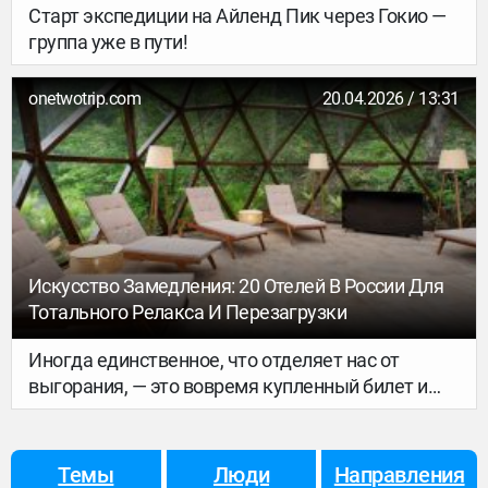
Старт экспедиции на Айленд Пик через Гокио —
группа уже в пути!
onetwotrip.com
20.04.2026 / 13:31
Искусство Замедления: 20 Отелей В России Для
Тотального Релакса И Перезагрузки
Иногда единственное, что отделяет нас от
выгорания, — это вовремя купленный билет и
номер с видом на сосны или горные вершины. В
мире, где уведомления в мессенджерах диктуют
ритм жизни, тишина становится новой
Темы
Люди
Направления