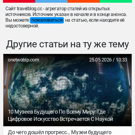
Сайт travelblog.cc - агрегатор статей из открытых
источников. Источник указан в начале и в конце анонса.
Вы можете
пожаловаться
на статью, если находите её
недостоверной.
Другие статьи на ту же тему
onetwotrip.com
25.05.2026 / 10:33
10 Музеев Будущего По Всему Миру: Где
Цифровое Искусство Встречается С Наукой
До чего дошёл прогресс… Музеи будущего