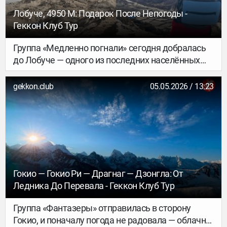
Лобуче, 4950 М: Подарок После Непогоды -
Геккон Клуб Тур
Группа «Медленно погнали» сегодня добралась
до Лобуче — одного из последних населённых
пунктов на пути к базовому лагерю Эвереста.
Это не деревня в привычном понимании, а
gekkon.club
05.05.2026 / 13:23
скорее перевалочный пункт на высоте 4950 м:
несколько лоджий, суровый горный климат и
виды, ради которых сюда и идут. Ночи здесь
холодные даже летом, зато днём солнце
припекает так, что перепад температур
ощущается в полной мере.
Гокио — Гокио Ри — Драгнаг — Дзонгла: От
Ледника До Перевала - Геккон Клуб Тур
Группа «Фантазеры» отправилась в сторону
Гокио, и поначалу погода не радовала — облачно,