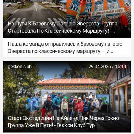
На Пути К Базовому Лагерю Эвереста: Группа
Стартовала По Классическому Маршруту! -
Геккон Клуб Тур
Наша команда отправилась к базовому лагерю
Эвереста по классическому маршруту — и
приключения начались ещё на старте.
gekkon.club
29.04.2026 / 15:13
Старт Экспедиции На Айленд Пик Через Гокио —
Группа Уже В Пути! - Геккон Клуб Тур