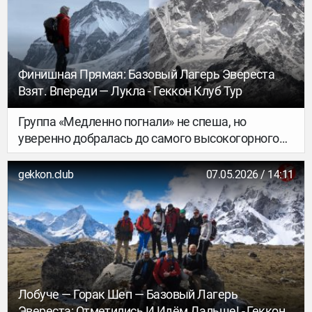
главное.
Финишная Прямая: Базовый Лагерь Эвереста
Взят. Впереди — Лукла - Геккон Клуб Тур
Группа «Медленно погнали» не спеша, но
уверенно добралась до самого высокогорного
посёлка трека — Горак Шеп (5150 м). Утро
омрачила вынужденная новость: один из
gekkon.club
07.05.2026 / 14:11
участников по состоянию здоровья был
отправлен вниз. К счастью, сейчас с ним всё в
порядке.
Лобуче — Горак Шеп — Базовый Лагерь
Эвереста: Отметились И Идём Дальше! - Геккон