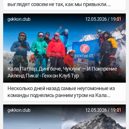
выглядят совсем не так, как мы привыкли.
Вместо витрин тут иммерсивные пространства,
вместо экспонатов — интерактивные
gekkon.club
12.05.2026 / 19:01
технологии, цифровое искусство и научные
эксперименты. В этих музеях говорят о космосе,
климате, искусственном интеллекте и
осваивают принципиально новые подходы к
искусству. Даже академическому.
Кала Паттар, Дингбоче, Чукхунг — И Покорение
Айленд Пика! - Геккон Клуб Тур
Несколько дней назад самые неугомонные из
команды поднялись ранним утром на Кала
Паттар из Горак Шепа. Прогноз не оправдался —
сплошная облачность закрыла весь обзор,
gekkon.club
12.05.2026 / 19:01
видимости почти не было. Но прогулка на
высоту всё равно удалась, а впереди ждало