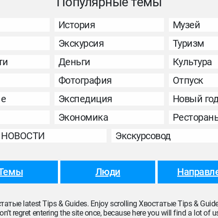
Популярные темы
История
Музей
Экскурсия
Туризм
ти
Деньги
Культура
Фотография
Отпуск
ие
Экспедиция
Новый го
Экономика
Ресторан
НОВОСТИ
Экскурсовод
Темы
Люди
Направл
остатые latest Tips & Guides. Enjoy scrolling Хвостатые Tips & Guide
 regret entering the site once, because here you will find a lot of use