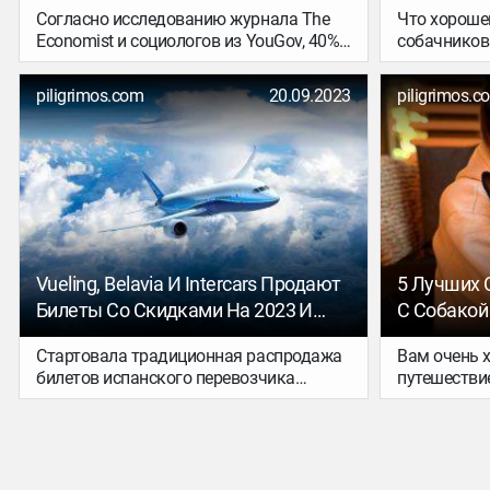
Согласно исследованию журнала The
Что хорошег
Economist и социологов из YouGov, 40%
собачников 
людей испытывают дискомфорт при
рассказыва
авиаперелётах, а 15% и вовсе
Вместе с е
piligrimos.com
20.09.2023
piligrimos.c
откровенно боятся летать. Погружаясь
Мишкой она
в кресло на борту самолёта, нет худших
еще 10 стра
спутников, чем мысли о трагедии 9/11
или пропаже малайзийского лайнера в
2014 году.
Vueling, Belavia И Intercars Продают
5 Лучших 
Билеты Со Скидками На 2023 И
С Собакой
2024 Годы
Стартовала традиционная распродажа
Вам очень х
билетов испанского перевозчика
путешестви
Vueling. Можно выбрать из десятков
собакой, но
направлений по всей Европе. Скидки
с маршруто
действуют на рейсы с 1 октября по 15
как раз для
января.
же страны 
отдыха с ч