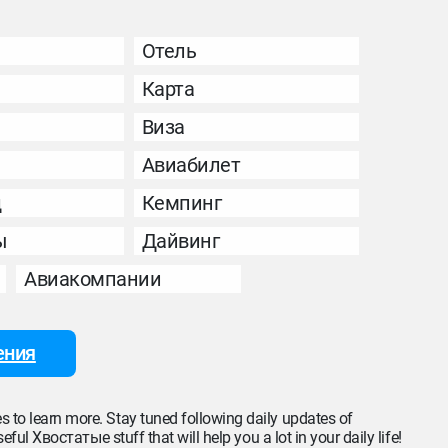
Отель
Карта
Виза
Авиабилет
д
Кемпинг
ы
Дайвинг
Авиакомпании
ения
s to learn more. Stay tuned following daily updates of
ful Хвостатые stuff that will help you a lot in your daily life!