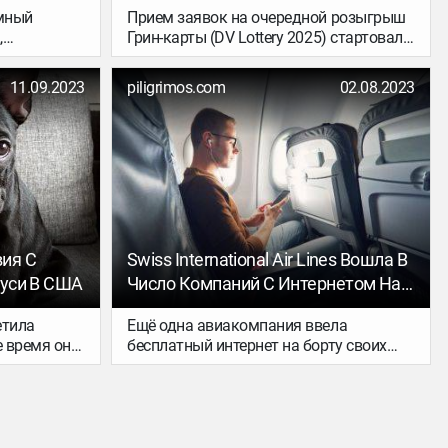
емный
Прием заявок на очередной розыгрыш
,
Грин-карты (DV Lottery 2025) стартовал 4
ется
октября и продлится до 7 ноября.
остей из
Результаты будут известны 4 мая 2024
11.09.2023
piligrimos.com
02.08.2023
а Земле:
года, а въехать в США победители
 тюремного
смогут в 2025 году.
ерти.
ия С
Swiss International Air Lines Вошла В
руси В США
Число Компаний С Интернетом На
Борту
етила
Ещё одна авиакомпания ввела
е время она
бесплатный интернет на борту своих
французским
самолётов. Новая услуга теперь
 своим
доступна абсолютно всем пассажирам
Swiss International Air Lines.
США, побыв
Франции.