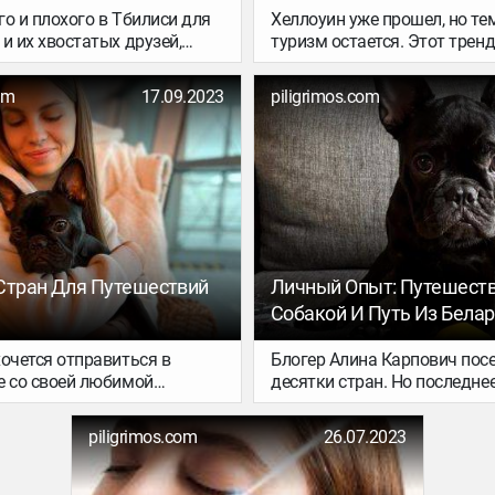
о и плохого в Тбилиси для
Хеллоуин уже прошел, но т
и их хвостатых друзей,
туризм остается. Этот тренд
ет Настя Бондарович.
появившийся недавно, каса
е померанским шпицем
осмотра достопримечательн
om
17.09.2023
piligrimos.com
 объехала всю Грузию и
наименее счастливых мест н
н.
эпицентров трагедий, войн,
заключения, катастроф и см
Стран Для Путешествий
Личный Опыт: Путешеств
Собакой И Путь Из Бела
очется отправиться в
Блогер Алина Карпович пос
е со своей любимой
десятки стран. Но последне
 вы не можете определиться
путешествует с собакой — 
м отдыха? Тогда эта статья
бульдогом Бубой. Вместе со
piligrimos.com
26.07.2023
 вас. Давайте узнаем, какие
питомцем Алина совершила
лучше всего подойдут для
путешествие из Беларуси в 
етвероногим другом.
при этом в Латвии, Литве и 