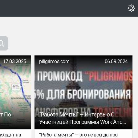
17.03.2025
piligrimos.com
06.09.2024
т По
“Работа Мечты” — Интервью С
Участницей Программы Work And
Travel
иходят на
“Работа мечты” — это не всегда про