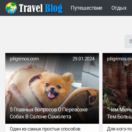
Путешествие
Отдых
piligrimos.com
29.01.2024
piligrimos.c
5 Главных Вопросов О Перевозке
“Чем Мень
Собак В Салоне Самолета
Тем Больш
Интервью 
Один из самых простых способов
Для кого-то
Карты