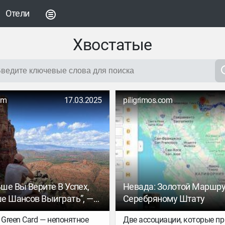
Отели
Хвостатые
om
17.03.2025
piligrimos.com
ше Вы Верите В Успех,
Невада: Золотой Маршру
е Шансов Выиграть”, —
Серебряному Штату
С Обладателем Грин-
 Green Card — непонятное
Две ассоциации, которые пр