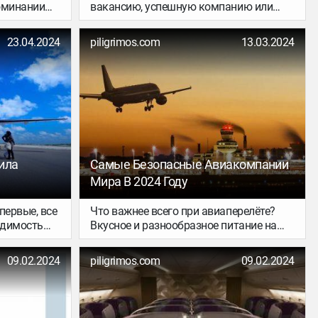
оминании
вакансию, успешную компанию или
а, — это
дружный коллектив. Иногда надо всем
а. Весьма
этим превалирует неожиданный,
23.04.2024
piligrimos.com
13.03.2024
ь
географический фактор.
туда.
ила
Самые Безопасные Авиакомпании
Мира В 2024 Году
первые, все
Что важнее всего при авиаперелёте?
одимость
Вкусное и разнообразное питание на
ылета или
борту? Удобные кресла? Точность и
ните сюда,
пунктуальность перевозчика? Всё это,
09.02.2024
piligrimos.com
09.02.2024
 во время
несомненно, влияет на настроение
путешественника и удовлетворённость
о удивить
от полёта. Но вряд ли кто осмелится
одборке я
возразить, что находясь на высоте