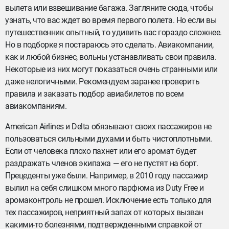
вылета или взвешивание багажа. Загляните сюда, чтобы
узнать, что вас ждет во время первого полета. Но если вы
путешественник опытный, то удивить вас гораздо сложнее.
Но в подборке я постараюсь это сделать. Авиакомпании,
как и любой бизнес, вольны устанавливать свои правила.
Некоторые из них могут показаться очень странными или
даже нелогичными. Рекомендуем заранее проверить
правила и заказать подбор авиабилетов по всем
авиакомпаниям.
American Airlines и Delta обязывают своих пассажиров не
пользоваться сильными духами и быть чистоплотными.
Если от человека плохо пахнет или его аромат будет
раздражать членов экипажа — его не пустят на борт.
Прецеденты уже были. Например, в 2010 году пассажир
вылил на себя слишком много парфюма из Duty Free и
аромаконтроль не прошел. Исключение есть только для
тех пассажиров, неприятный запах от которых вызван
какими-то болезнями, подтвержденными справкой от