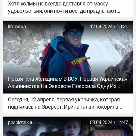
Хотя холмы не всегда доставляют массу
удовольствия, они почти всегда предлагают
потрясающие живописные виды. По всей
Европе есть бесчисленное множество
life.nv.ua
12.04.2024 / 10:31
сказочных городков на вершинах холмов.
Посвятила Женщинам В ВСУ. Первая Украинская
Альпинистка На Эвересте Покорила Одну Из
Самых Опасных Гор В Мире
Сегодня, 12 апреля, первая украинка, которая
поднялась на Эверест, Ирина Галай покорила
Анапурну (высота 8 091 метр) — одну из самых
опасных гор в мире.
peopletalk.ru
08.04.2024 / 14:47