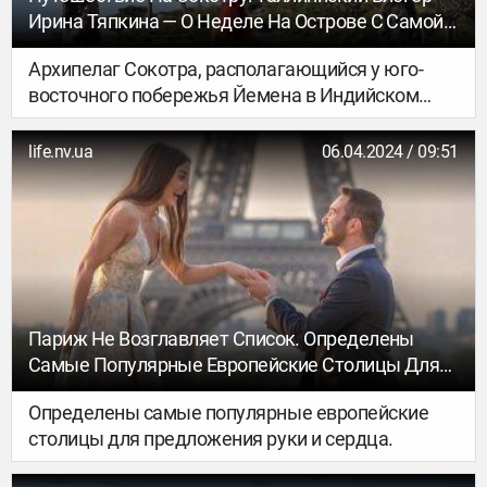
Ирина Тяпкина — О Неделе На Острове С Самой
Необычной В Мире Природой
Архипелаг Сокотра, располагающийся у юго-
восточного побережья Йемена в Индийском
океане, часто называют «Галапагосами
Индийского океана», и не зря. Сокотра,
life.nv.ua
06.04.2024 / 09:51
известная своей уникальной и богатой дикой
природой, считалась местом первоначального
расположения Эдемского сада.
Париж Не Возглавляет Список. Определены
Самые Популярные Европейские Столицы Для
Предложения Руки И Сердца
Определены самые популярные европейские
столицы для предложения руки и сердца.