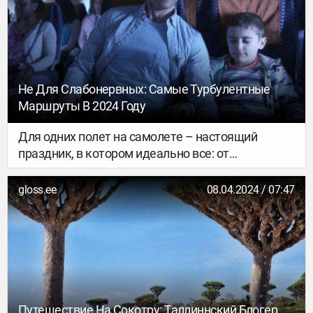
Не Для Слабонервных: Самые Турбулентные
Маршруты В 2024 Году
Для одних полет на самолете – настоящий
праздник, в котором идеально все: от
атмосферы аэропорта до взлета и посадки.
Однако у кого-то сама мысль о том, что
gloss.ee
08.04.2024 / 07:47
воздушное судно поднимается на несколько
тысяч метров над землей, вызывает ужас. Всем
аэрофобам привет! Мы с вами.
Путешествие На Сокотру: Таллиннский Блогер