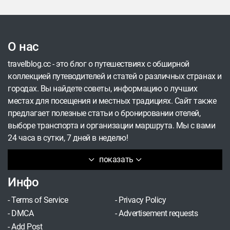
тому же обычно скульптуры расположены
рядом с интересными местами, так что
получается самостоятельная экскурсия.
О нас
Рассказываем, куда отправиться на встречу с
малышом-хомлином Антошкой, кудесником с
travelblog.cc - это блог о путешествиях с обширной
птицей счастья, павлином-доктором,
коллекцией путеводителей и статей о различных странах и
Боровичком, Ангелом Влюблённых и прочими
городах. Вы найдете советы, информацию о лучших
сказочными жителями.
местах для посещения и местных традициях. Сайт также
предлагает полезные статьи о бронировании отелей,
выборе транспорта и организации маршрута. Мы с вами
24 часа в сутки, 7 дней в неделю!
показать
Инфо
-
Terms of Service
-
Privacy Policy
-
DMCA
-
Advertisement requests
-
Add Post