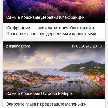
Самые Красивые Деревни Юга Франции
Юг Франции – Новая Аквитания, Окситания и
Прованс – заполнен деревнями и крохотными
городками со славным прошлым: в них можно
встретить и церкви, созданные великими
piligrimos.com
19.03.2024 / 23:13
мастерами, и фантастические сады, и даже
королевские дворцы. Правда, между деревнями
очень сложно передвигаться на общественном
транспорте, поэтому посещать их лучше всего на
автомобиле. В противном случае придётся очень
основательно подумать над логистикой
передвижения либо прибегнуть к автостопу,
который в этой части страны оказался
Самые Красивые Острова В Мире
неожиданно популярным способом
путешествовать.
Закройте глаза и представьте маленький