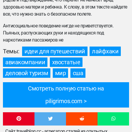
здоровью матери и ребенка. К слову, в этом тексте найдете
все, что нужно знать о безопасном полете.
Антисоциальное поведение нигде не приветствуется.
Пьяных, распускающих руки и находящихся под
наркотиками пассажиров не
Темы:
идеи для путешествий
лайфхаки
авиакомпании
хвостатые
деловой туризм
мир
сша
Смотреть полную статью на
piligrimos.com
Сайт travelblog.cc - агрегатор статей из открытых