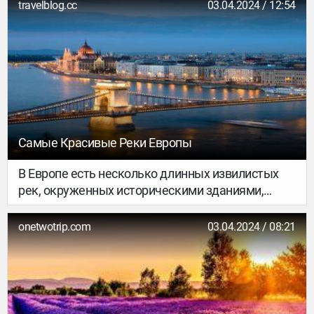
travelblog.cc
03.04.2024 / 12:54
Самые Красивые Реки Европы
В Европе есть несколько длинных извилистых
рек, окруженных историческими зданиями,
тихими виноградниками и соблазнительными
ресторанами. Многие из этих рек протекают
onetwotrip.com
03.04.2024 / 08:21
через элегантные города, которые когда-то
полагались на эти водные пути для торговли,
которая позволила им процветать.