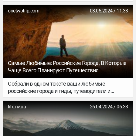
имени Джорджа Буша, живущая в Вашингтоне
с 2022 года, рассказывает о повседневности
onetwotrip.com
03.05.2024 / 11:33
и правилах жизни в Вашингтоне, на которые
не обратит внимания турист.
Самые Любимые: Российские Города, В Которые
Чаще Всего Планируют Путешествия
Собрали в одном тексте ваши любимые
российские города и гиды, путеводители и
просто интересные статьи о них. Выбирайте,
куда отправитесь в следующий раз.
life.nv.ua
26.04.2024 / 06:33