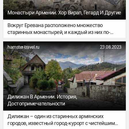
Монастыри Армении. Хор Вирап, Гегард И Другие
Вокруг Еревана расположено множество
старинных монастырей, и каждый из них по-
своему интересен. Мы успели посетить четыре
знаковых места, и я с удовольствием о них
hamster-travel.ru
23.08.2023
расскажу.
Дилижан В Армении. История,
Достопримечательности
Дилижан – один из старинных армянских
городов, известный город-курорт с чистейшим