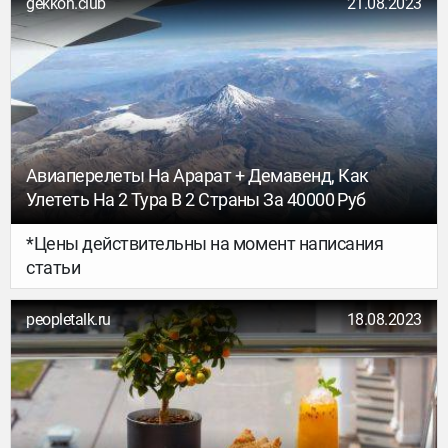
gekkon.club
21.08.2023
познакомим путешественников с регламентом и
уделим внимание правилам въезда в
государство детей, у которых пока нет
гражданского паспорта.
Авиаперелеты На Арарат + Демавенд, Как
Улететь На 2 Тура В 2 Страны За 40000 Руб
*Цены действительны на момент написания
статьи
peopletalk.ru
18.08.2023