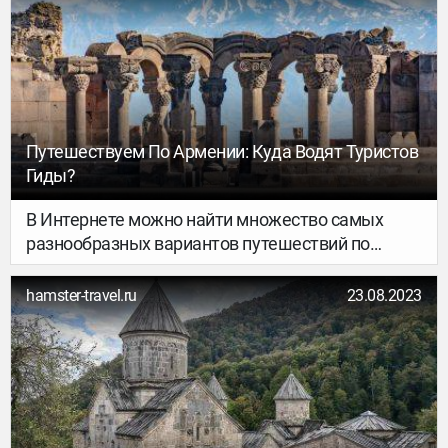
чистый горный воздух. Поэтому вы наверняка
получение армянского гражданства в течение
найдете, что посмотреть в Азербайджане.
небольшого срока…
Путешествуем По Армении: Куда Водят Туристов
Гиды?
В Интернете можно найти множество самых
разнообразных вариантов путешествий по
Армении от туркомпаний и частных гидов…
hamster-travel.ru
23.08.2023