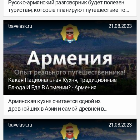
Русско-армянский разговорник будет полезен
туристам, которые планируют путешествие по
городам Армении. Стоит взять во внимание, что
в стране не всегда получится говорить по-
travelask.ru
21.08.2023
русски. Русский язык понимает только старшее
поколение, молодое не может свободно на нем
общаться. Но во время встречи с местными им
будет приятно услышать от иностранца
приветствие, фразу на армянском языке.
Какая Национальная Кухня, Традиционные
Блюда И Еда В Армении? - Армения
Армянская кухня считается одной из
древнейших в Азии и самой древней в
Закавказье. Её характерные особенности
формировались в течении тысячелетий, так как
travelask.ru
21.08.2023
армянский народ постоянно кочевал с одного
места в другое. Подготовка к приготовлению