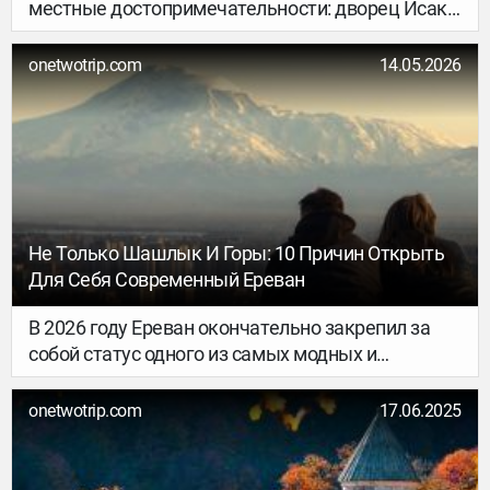
местные достопримечательности: дворец Исак-
паши и место, где, по преданию, находится Ноев
ковчег. Вечер прошёл в праздничной и
onetwotrip.com
14.05.2026
торжественной атмосфере. Ребята получили
сертификаты и медали об успешном окончании
программы и восхождении на Арарат.
Не Только Шашлык И Горы: 10 Причин Открыть
Для Себя Современный Ереван
В 2026 году Ереван окончательно закрепил за
собой статус одного из самых модных и
динамично развивающихся городов Закавказья.
Забудьте о стереотипах: сегодня сюда едут не
onetwotrip.com
17.06.2025
только за гостеприимством и классическим
шашлыком, но и за передовой авторской
гастрономией, современным искусством и