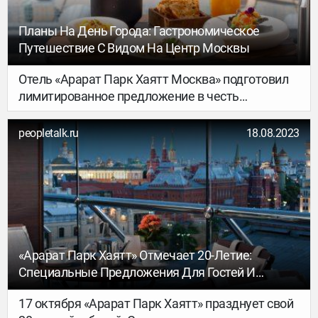
Планы На День Города: Гастрономическое
Путешествие С Видом На Центр Москвы
Отель «Арарат Парк Хаятт Москва» подготовил
лимитированное предложение в честь
празднования юбилея Москвы: классический
коктейль на террасе бара «Консерватория» с
peopletalk.ru
18.08.2023
видом на город и эксклюзивные условия на
проживание в этот уикэнд.
«Арарат Парк Хаятт» Отмечает 20-Летие:
Специальные Предложения Для Гостей И
Вкусные Комплименты До Конца Месяца
17 октября «Арарат Парк Хаятт» празднует свой