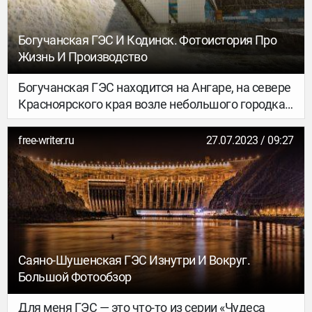
Богучанская ГЭС И Кодинск. Фотоистория Про
Жизнь И Производство
Богучанская ГЭС находится на Ангаре, на севере
Красноярского края возле небольшого городка
Кодинск. Проектная мощность ГЭС — 3000 МВт,
занимает 5-е место в России (41 в мире).
free-writer.ru
27.07.2023 / 09:27
Строительство Богучанской ГЭС началось в 1987
году, с 1994 по 2005 было приостановлено в
связи с недостатком средств — это одна из
самых долгих строек в мире. Первые агрегаты
введены в эксплуатацию в 2012. С 2006 года
строительство Богучанской ГЭС ведётся
компаниями «РусГидро» и «Русал».
Саяно-Шушенская ГЭС Изнутри И Вокруг.
Большой Фотообзор
Для меня ГЭС — это что-то из серии «Чудеса