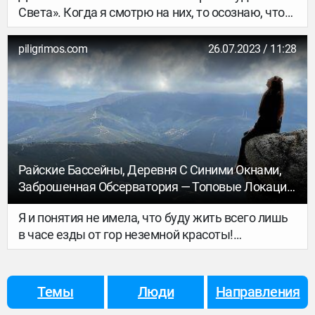
Света». Когда я смотрю на них, то осознаю, что
люди — это такие же удивительные создания,
как например муравьи с их эпичными
piligrimos.com
26.07.2023 / 11:28
конструкциями, городами и туннелями.
Райские Бассейны, Деревня С Синими Окнами,
Заброшенная Обсерватория — Топовые Локации
Серра-Да-Эштрелы
Я и понятия не имела, что буду жить всего лишь
в часе езды от гор неземной красоты!
Живописные рельефы тянутся по всей границе с
Испанией, но самый высокий хребет находится в
центре Португалии — в 300 км от Лиссабона и
Темы
Люди
Направления
200 км от Порту.