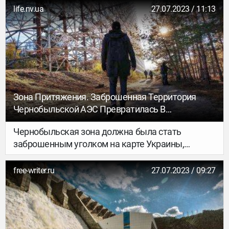
life.nv.ua
27.07.2023 / 11:13
Зона Притяжения. Заброшенная Территория
Чернобыльской АЭС Превратилась В
Уникальный Туристический Объект
Чернобыльская зона должна была стать
заброшенным уголком на карте Украины,
а превратилась в уникальный туристический
объект: за четыре года поток привлеченных
free-writer.ru
27.07.2023 / 09:27
ею иностранцев вырос в 10 раз.