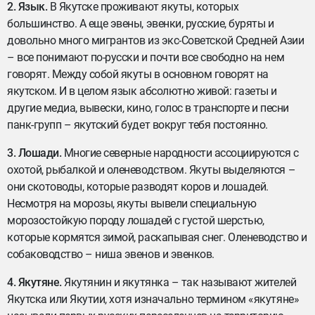
2. Язык.
В Якутске проживают якуты, которых
большинство. А еще эвены, эвенки, русские, буряты и
довольно много мигрантов из экс-Советской Средней Азии
– все понимают по-русски и почти все свободно на нем
говорят. Между собой якуты в основном говорят на
якутском. И в целом язык абсолютно живой: газеты и
другие медиа, вывески, кино, голос в транспорте и песни
панк-групп – якутский будет вокруг тебя постоянно.
3. Лошади.
Многие северные народности ассоциируются с
охотой, рыбалкой и оленеводством. Якуты выделяются –
они скотоводы, которые разводят коров и лошадей.
Несмотря на морозы, якуты вывели специальную
морозостойкую породу лошадей с густой шерстью,
которые кормятся зимой, раскапывая снег. Оленеводство и
собаководство – ниша эвенов и эвенков.
4. Якутяне.
Якутянин и якутянка – так называют жителей
Якутска или Якутии, хотя изначально термином «якутяне»