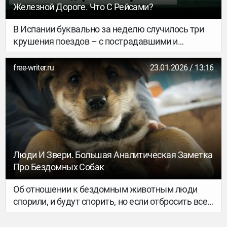
Железной Дороге. Что С Рейсами?
В Испании буквально за неделю случилось три
крушения поездов – с пострадавшими и
погибшими. Что произошло? Как отреагировали
власти и люди? И что сейчас будет с
free-writer.ru
23.01.2026 / 13:16
железнодорожными рейсами? Разбираемся.
Люди И Звери. Большая Аналитическая Заметка
Про Бездомных Собак
Об отношении к бездомным животным люди
спорили, и будут спорить, но если отбросить все
эмоции: жалость, ненависть, страх — то всех
объединяет одна общая цель: