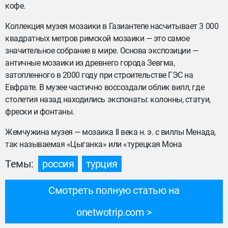
кофе.
Коллекция музея мозаики в Газиантепе насчитывает 3 000
квадратных метров римской мозаики — это самое
значительное собрание в мире. Основа экспозиции —
античные мозаики из древнего города Зевгма,
затопленного в 2000 году при строительстве ГЭС на
Евфрате. В музее частично воссоздали облик вилл, где
столетия назад находились экспонаты: колонны, статуи,
фрески и фонтаны.
Жемчужина музея — мозаика II века н. э. с виллы Менада,
так называемая «Цыганка» или «турецкая Мона
Темы:
россия
турция
Смотреть полную статью на
onetwotrip.com