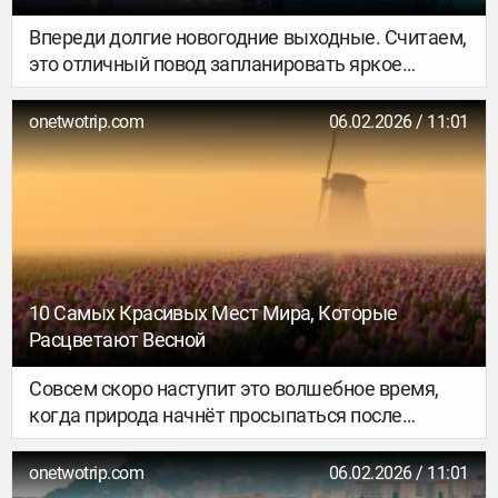
Впереди долгие новогодние выходные. Считаем,
это отличный повод запланировать яркое
путешествие, например, в Стамбул, где можно
хотя бы чуть-чуть согреться после пасмурной
onetwotrip.com
06.02.2026 / 11:01
Москвы. А прогулка по историческим улицам и
знакомство с местной культурой и кухней
помогут отвлечься от повседневных дел. Есть и
другие причины посетить бывшую столицу
Османской империи – рассказываем со всеми
подробностями.
10 Самых Красивых Мест Мира, Которые
Расцветают Весной
Совсем скоро наступит это волшебное время,
когда природа начнёт просыпаться после
зимнего сна и возвращать в мир яркие краски.
Если хотите увидеть настоящие цветочные
onetwotrip.com
06.02.2026 / 11:01
чудеса, ощутить пьянящие ароматы и