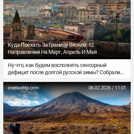
запечатлеть на фото пейзажи, от которых
захватывает дух, отправляйтесь в одну из стран,
куда весна приходит рано и особенно пышно.
Собрали десяток локаций, от легендарных
тюльпановых полей Нидерландов до розовых
ковров Марокко и изящной сакуры Японии.
Куда Поехать За Границу Весной: 12
Направлений На Март, Апрель И Май
Ну что, как будем восполнять сенсорный
дефицит после долгой русской зимы? Собрали
12 весенних зарубежных направлений: для
хайкинга и трекинга, гастровпечатлений и
onetwotrip.com
06.02.2026 / 11:01
городских прогулок. От Японии до Португалии —
осталось только выбрать.