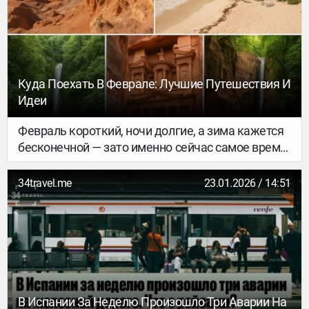
этом материале. Надеемся, они вдохновят тебя
на новые путешествия!
Куда Поехать В Феврале: Лучшие Путешествия И
Идеи
Февраль короткий, ночи долгие, а зима кажется
бесконечной — зато именно сейчас самое время
сбежать в путешествие. Романтический отпуск
ко Дню святого Валентина, семейные каникулы
34travel.me
23.01.2026 / 14:51
или активный отдых вдали от серых будней:
вариантов гораздо больше, чем кажется. Ниже
— идеи направлений и впечатлений, которые
сделают середину зимы по-настоящему
особенной.
В Испании За Неделю Произошло Три Аварии На