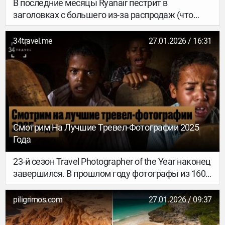
В последние месяцы Ryanair пестрит в
заголовках с большего из-за распродаж (что
классно) и отмен рейсов (что странно).
Крупнейший и один из самых популярных
34travel.me
27.01.2026 / 16:31
лоукостеров Европы бойкотирует аэропорты за
высокие сборы и жесткие ограничения. Причем
если некоторые, как французские, (пока)
отделываются минимальными угрозами, то
другие – например, испанские и датские –
реально теряют рейсы и пассажиров в больших
количествах. За последний год ситуация
Смотрим На Лучшие Тревел-Фотографии 2025
усугубилась. Что происходит? Разбираемся.
Года
23-й сезон Travel Photographer of the Year наконец
завершился. В прошлом году фотографы из 160
стран прислали на конкурс более 20 000
удивительных снимков. Экспертное жюри
piligrimos.com
27.01.2026 / 09:37
выбрало своих фаворитов. А мы – своих (из
победителей). Работами последних делимся в