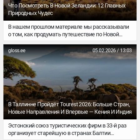
Что Посмотреть В Новой Зеландии: 12 Главных
Природных Чудес
В нашем прошлом материале мы рассказывали
о том, как продумать путешествие по Новой
Зеландии, чем интересны города этой далёкой
страны. Однако главные
gloss.ee
05.02.2026 / 13:03
достопримечательности островного государства
— его фантастические ландшафты, и изучать их
лучше всего на автомобиле: до большинства
невозможно добраться общественным
транспортом. Что именно посмотреть, чтобы
далёкое путешествие запомнилось навсегда, —
в нашей статье.
В Таллинне Пройдёт Tourest 2026: Больше Стран,
Новые Направления И Впервые — Кения И Индия
Эстонский союз туристических фирм в 33-й раз
организует старейшую в странах Балтии