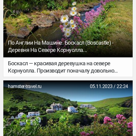
время это (как говорит моя лучшая подруга,
которая водила машину все это время и
составляла наш маршрут) перестает напрягать.
По Англии На Машине. Боскасл (Boscastle) -
Деревня На Севере Корнуолла...
Боскасл — красивая деревушка на севере
Корнуолла. Производит поначалу довольно
суровое впечатление: дома из темно-
коричневого камня, архитектура – достаточно
hamster-travel.ru
05.11.2023 / 22:24
строгая.