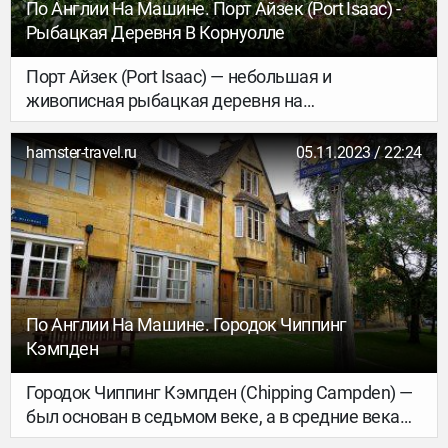
По Англии На Машине. Порт Айзек (Port Isaac) -
Рыбацкая Деревня В Корнуолле
Порт Айзек (Port Isaac) — небольшая и
живописная рыбацкая деревня на
атлантическом побережье северного
Корнуолла. В 80-х годах эту деревню полюбили
hamster-travel.ru
05.11.2023 / 22:24
телевизионщики – там снимали передачи и
сериалы. Например, в Порт Айзек снимался
сериал «Доктор Мартин» про лондонского
хирурга, который решил переселиться из города
в тихую рыбацкую деревню.
По Англии На Машине. Городок Чиппинг
Кэмпден
Городок Чиппинг Кэмпден (Chipping Campden) —
был основан в седьмом веке, а в средние века
являлся важным центром по торговле шерстью.