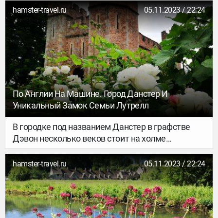
Процветал именно благодаря этому
hamster-travel.ru
05.11.2023 / 22:24
производству, как и другие городки в
Коутсволдс.
По Англии На Машине. Город Данстер И
Уникальный Замок Семьи Лутрелл
В городке под названием Данстер в графстве
Дэвон несколько веков стоит на холме
великолепный замок. Основал замок барон
Вильгельм де Мойон, выбрав для строительства
hamster-travel.ru
05.11.2023 / 22:24
крепости неприступный холм под названием
Тор. Затем в 14 веке его выкупила аристократка
Элизабет Лутрелл… С тех пор почти 600 лет
замком и всей территорией вокруг владело