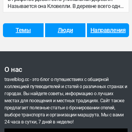
Называется она Кловелли. В деревне всего одна
улица, а вход в нее… платный. Однако, поток
желающих познакомиться с Кловелли от этого
не уменьшается. Наверное, потому что таких
Темы
Люди
Направления
деревень и правда в мире не так много.
О нас
travelblog.cc - это блог о путешествиях с обширной
коллекцией путеводителей и статей о различных странах и
городах. Вы найдете советы, информацию о лучших
местах для посещения и местных традициях. Сайт также
предлагает полезные статьи о бронировании отелей,
выборе транспорта и организации маршрута. Мы с вами
24 часа в сутки, 7 дней в неделю!