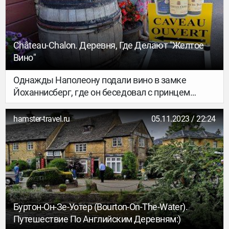
Château-Chalon. Деревня, Где Делают "желтое
Вино"
Однажды Наполеону подали вино в замке
Йоханнисберг, где он беседовал с принцем
Маттернихом. «Здесь подают лучшее вино в
мире!», — воскликнул Наполеон. Но принц
hamster-travel.ru
05.11.2023 / 22:24
возразил ему: «Нет, Сир, лучшее вино в мире —
из маленького городка Вашей империи, в
Château-Chalon». Так это или нет, не знаю. Но
легенда осталась. Как и традиции виноделов
того края, о котором говорил принц. Там
производят «желтое вино». Что это такое и чем
отличается от обычного белого? Сейчас
Буртон-Он-Зе-Уотер (Bourton-On-The-Water).
расскажу:)
Путешествие По Английским Деревням:)