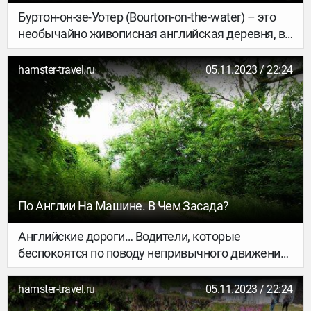
Буртон-он-зе-Уотер (Bourton-on-the-water) – это
необычайно живописная английская деревня, в
которой проживает чуть более трех тысяч
человек. Находится она в Юго-Западной Англии,
hamster-travel.ru
05.11.2023 / 22:24
в районе Коутсволдс графства Gloucestershire.
Для туриста, который хочет погрузиться в
атмосферу старой деревенской Англии это
место – обязательно к посещению.
По Англии На Машине. В Чем Засада?
Английские дороги… Водители, которые
беспокоятся по поводу непривычного движения,
не подозревают о том, какие их ждут сюрпризы.
Да, движение действительно не в ту сторону, и
hamster-travel.ru
05.11.2023 / 22:24
машина праворульная. Но через некоторое