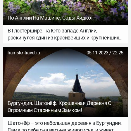
По Англии На Машине. Сады Хидкот.
В Глостершире, на Юго-западе Англии,
раскинулся один из красивейших и крупнейших
садов Великобритании – Хидкот (Hidcote).
Придумал их и воплотил в жизнь пейзажист
hamster-travel.ru
05.11.2023 / 22:25
Лоуренс Джонстон, который жил и творил в
начале 20 века. На создание проекта у
Джонстона ушло почти сорок лет. Но то, что он
сделал, просто завораживает. Мы провели в
этих садах около двух часов, и я буду рада
рассказать о них подробнее.
Бургундия. Шатонёф. Крошечная Деревня С
Огромным Старинным Замком!
Шатонёф – это небольшая деревня в Бургундии.
Сама по себе она весьма живописна, и живут