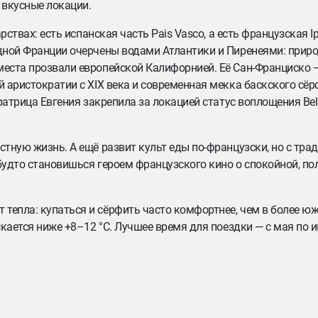
 вкусные локации.
рствах: есть испанская часть Pais Vasco, а есть французская Ipa
адной Франции очерчены водами Атлантики и Пиренеями: приро
места прозвали европейской Калифорнией. Её Сан-Франциско 
й аристократии с XIX века и современная мекка баскского сёр
ератрица Евгения закрепила за локацией статус воплощения Bel
стную жизнь. А ещё развит культ еды по-французски, но с тр
 будто становишься героем французского кино о спокойной, п
тепла: купаться и сёрфить часто комфортнее, чем в более юж
скается ниже +8–12 °C. Лучшее время для поездки — с мая по и