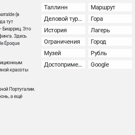
Таллинн
Маршрут
rralde (в
Деловой туризм
Гора
да тут
— Биарриц. Это
История
Лагерь
финга. Здесь
Ограничения
Город
le Époque
Музей
Рубль
адиционным
Достопримечательность
Google
олной красоты
ной Португалии.
юнь, а ещё