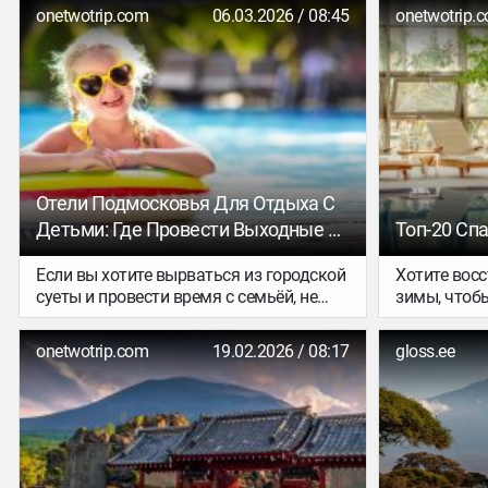
onetwotrip.com
06.03.2026 / 08:45
onetwotrip.
Отели Подмосковья Для Отдыха С
Детьми: Где Провести Выходные С
Топ-20 Сп
Семьёй
Если вы хотите вырваться из городской
Хотите вос
суеты и провести время с семьёй, не
зимы, чтобы
обязательно уезжать далеко. В
всеоружии? 
Подмосковье есть множество мест, где
нашей подб
onetwotrip.com
19.02.2026 / 08:17
gloss.ee
всё продумано для комфорта взрослых
пятизвёздо
и радости малышей. В этой статье мы
камерные бу
собрали отличные отели Московской
каждом вас
области, в которых вам и вашим детям
комплекс с
точно не придётся скучать.
эксклюзив
авторскими