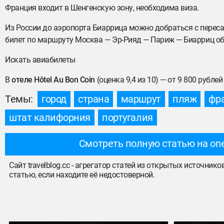
Франция входит в Шенгенскую зону, необходима виза.
Из России до аэропорта Биаррица можно добраться с пересад
билет по маршруту Москва — Эр-Рияд — Париж — Биарриц обо
Искать авиабилеты
В
отеле Hôtel Au Bon Coin
(оценка 9,4 из 10) — от 9 800 рублей
Темы:
город
страна
маршрут
пляж
фр
штат калифорния
португалия
Смотреть полную статью на one
Сайт travelblog.cc - агрегатор статей из открытых источник
статью, если находите её недостоверной.