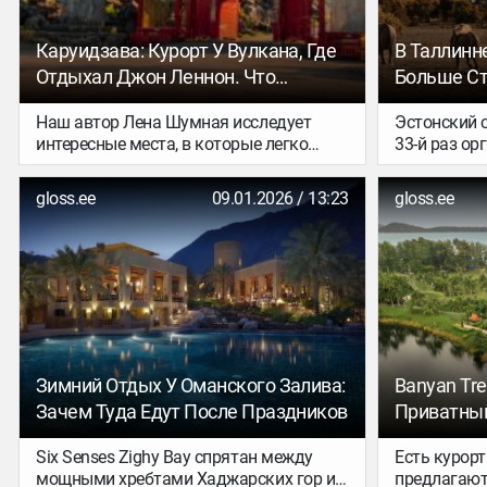
программам
Каруидзава: Курорт У Вулкана, Где
В Таллинне
Отдыхал Джон Леннон. Что
Больше Ст
Посмотреть И Как Добраться Из
И Впервые
Наш автор Лена Шумная исследует
Эстонский 
Токио
интересные места, в которые легко
33-й раз ор
добраться из столицы Японии.
странах Ба
Отправляемся в посёлок Каруидзава у
выставку T
gloss.ee
09.01.2026 / 13:23
gloss.ee
подножия действующего вулкана и
туристичес
исторический почтовый город на
выставочном
торговом пути времён Эдо, а сегодня —
по 15 февра
популярный курорт, в котором любил
Таллинн по
проводить время Джон Леннон.
иностранных
Впервые на
представле
Зимний Отдых У Оманского Залива:
Banyan Tre
Зачем Туда Едут После Праздников
Приватный
Таиланде
Six Senses Zighy Bay спрятан между
Есть курорт
мощными хребтами Хаджарских гор и
предлагают