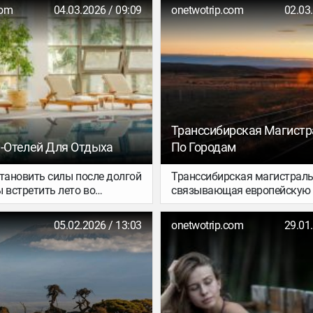
com
04.03.2026 / 09:09
onetwotrip.com
02.03
Транссибирская Магистра
а-Отелей Для Отдыха
По Городам
становить силы после долгой
Транссибирская магистраль
 встретить лето во
связывающая европейскую 
Тогда бронируйте отель из
России с Дальним Востоком
орки. В неё вошли
крупнейшая непрерывная ж
05.02.2026 / 13:03
onetwotrip.com
29.01
чные гранд‑отели и
дорога в мире. Почти 9 300 
тик‑отели, но главное, что в
возводили 25 лет, и благода
 ждёт современный спа-
грандиозной стройке появи
 термальными зонами,
города, например, Хабаровск
ными массажами и
огромные мосты через реки
 оздоровительными
Амур, вокзал полностью из