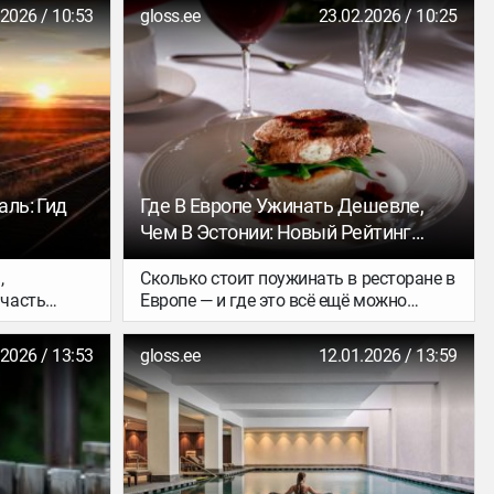
.2026 / 10:53
gloss.ee
23.02.2026 / 10:25
ль: Гид
Где В Европе Ужинать Дешевле,
Чем В Эстонии: Новый Рейтинг
Ресторанных Цен По Странам
,
Сколько стоит поужинать в ресторане в
часть
Европе — и где это всё ещё можно
, —
сделать за 20 евро? Сервис сравнения
елезная
цен на паромы FerryGoGo составил
.2026 / 13:53
gloss.ee
12.01.2026 / 13:59
км путей
рейтинг самых дорогих и самых
ря этой
доступных стран Европы для похода в
лись новые
ресторан. В основе — данные из
, а ещё
открытых источников (в первую
 Енисей и
очередь Numbeo) за январь 2026 года.
 мрамора в
Аналитики сравнили среднюю