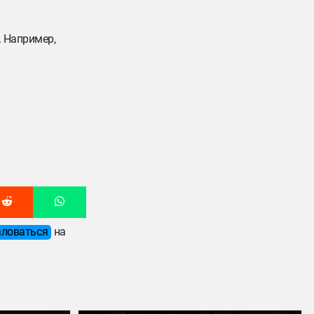
. Например,
ловаться
на