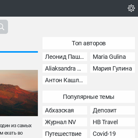
Топ авторов
Леонид Пашковский
Maria Gulina
Aliaksandra Murashka
Мария Гулина
Антон Кашликов
Популярные темы
Абхазская
Депозит
Журнал NV
НВ Travel
 один из самых
м ехать во
Путешествие
Covid-19