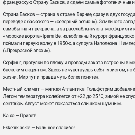
французскую Страну Басков, и сдаём самые фотогеничные и
Страна Басков — страна в стране. Вернее, сразу в двух госуда
переводе с баскского — «северный регион»). Земли юго-зап
самобытна и прекрасна, а за расслабленную атмосферу эти 
«морские ворота» Iparralde, излюбленный курорт французско
поймали первую волну в 1950-х, а супруга Наполеона III имп
(«Прекрасной эпохи»).
Сёрфинг, прогулки по пляжу и проводы заката встроены в ме
баскским акцентом. Здесь не чувствуешь себя туристом, но
жизни. Мир тут и правда чуть более понятен.
Местный климат — мягкая Атлантика. Гольфстрим добавляет 
Летом температура колеблется от +22 до 25 °C, зимой не опу
сентябрь. Август может показаться слишком шумным.
Kaixo — Привет!
Eskerrik asko! — Большое спасибо!