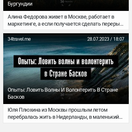
хотя бы раз съездить в эту среднеазиатскую
Бургундии
страну – в рассказе от первого лица.
Алина Федорова живет в Москве, работает в
маркетинге, а если получается сделать перерыв
в работе – уезжает на полгода путешествовать.
Так она отправилась тренировать лошадей в
34travel.me
28.07.2023 / 18:07
Бургундию. Опыт волонтерства получился не
только позитивным, но все равно важным.
Слово Алине.
Опыты: Ловить Волны И Волонтерить В Стране
Басков
Юля Плюхина из Москвы прошлым летом
перебралась жить в Нидерланды, в маленький
городок на границе с Бельгией. Пару месяцев
назад, пережив потерю работы и узнав об