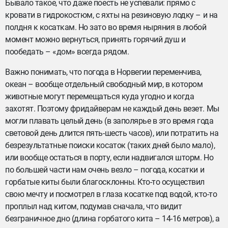
Бывало такое, что даже поесть не успевали: прямо с
кровати в гидрокостюм, с яхты на резиновую лодку – и на
полдня к косаткам. Но зато во время ныряния в любой
момент можно вернуться, принять горячий душ и
пообедать – «дом» всегда рядом.
Важно понимать, что погода в Норвегии переменчива,
океан – вообще отдельный свободный мир, в котором
животные могут перемещаться куда угодно и когда
захотят. Поэтому фридайверам не каждый день везет. Мы
могли плавать целый день (в заполярье в это время года
световой день длится пять-шесть часов), или потратить на
безрезультатные поиски косаток (таких дней было мало),
или вообще остаться в порту, если надвигался шторм. Но
по большей части нам очень везло – погода, косатки и
горбатые киты были благосклонны. Кто-то осуществил
свою мечту и посмотрел в глаза косатке под водой, кто-то
проплыл над китом, подумав сначала, что видит
безграничное дно (длина горбатого кита – 14-16 метров), а