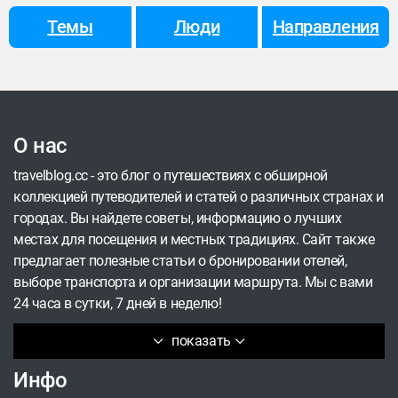
отмене поездки в Великобританию, она
Темы
Люди
Направления
заплатила своему другу € 300, чтобы он
смастерил новый (уже третий) велосипед, и
укатила в Португалию за вдохновением – а
оказалась в итоге в серфинг-хостеле в Стране
Басков. Как это произошло и чему учит серфинг
О нас
– слово Юле.
travelblog.cc - это блог о путешествиях с обширной
коллекцией путеводителей и статей о различных странах и
городах. Вы найдете советы, информацию о лучших
местах для посещения и местных традициях. Сайт также
предлагает полезные статьи о бронировании отелей,
выборе транспорта и организации маршрута. Мы с вами
24 часа в сутки, 7 дней в неделю!
показать
Инфо