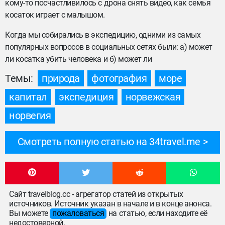
кому-то посчастливилось с дрона снять видео, как семья
косаток играет с малышом.
Когда мы собирались в экспедицию, одними из самых
популярных вопросов в социальных сетях были: а) может
ли косатка убить человека и б) может ли
Темы:
природа
фотография
море
капитал
экспедиция
норвежская
норвегия
Смотреть полную статью на 34travel.me
Сайт travelblog.cc - агрегатор статей из открытых
источников. Источник указан в начале и в конце анонса.
Вы можете
пожаловаться
на статью, если находите её
недостоверной.