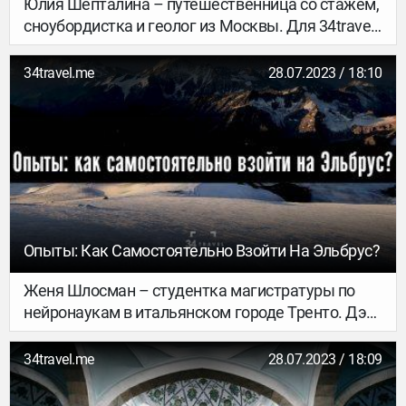
Юлия Шепталина – путешественница со стажем,
сноубордистка и геолог из Москвы. Для 34travel
она рассказывает о своем опыте поездки в
геологическую экспедицию по поиску рудного
34travel.me
28.07.2023 / 18:10
золота в Бурятию. Чем опасна тайга, как устроен
быт в лагере геологов и в чем, собственно,
состоит их работа – передаем слово Юлии.
Опыты: Как Самостоятельно Взойти На Эльбрус?
Женя Шлосман – студентка магистратуры по
нейронаукам в итальянском городе Тренто. Дэн
– американский серфер и байкер с Бали. Ребята
познакомились летом в детском лагере
34travel.me
28.07.2023 / 18:09
«Кавардак», где работали вожатыми, и решили
вместе взойти на Эльбрус. Акклиматизация и