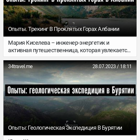
найти идеальный волонтерский проект, к чему
готовиться и чего ожидать – читай ниже.
Опыты. Трекинг В Проклятых Горах Албании
Мария Киселева – инженер-энергетик и
активная путешественница, которая увлекается
фотографией и объехала почти всю Европу. А
еще она любит трекинг – и этой осенью
34travel.me
28.07.2023 / 18:11
опробовала один из маршрутов в Албании.
Опыты: Геологическая Экспедиция В Бурятии