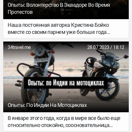
Опыты: Волонтерство В Эквадоре Во Время
Протестов
Наша постоянная авторка Кристина Бойко
вместе со своим парнем уже больше года
путешествует и волонтерит в Латинской
Америке. В новом выпуске рассказов об их
34travel.me
28.07.2023 / 18:12
приключениях – опыт волонтерства учителями
английского и актерами в Эквадоре, где как раз
в то время случились протесты.
Опыты: По Индии На Мотоциклах
В январе этого года, когда в мире все было еще
относительно спокойно, соосновательница