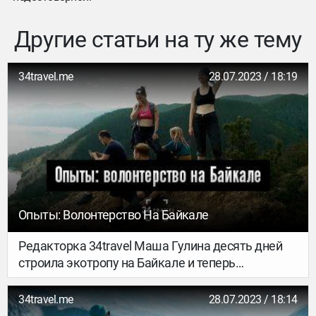
Другие статьи на ту же тему
34travel.me
28.07.2023 / 18:19
Опыты: Волонтерство На Байкале
Редакторка 34travel Маша Гулина десять дней
строила экотропу на Байкале и теперь
рассказывает о самом удивительном озере на
планете, походном быте и арт-фестивале в
34travel.me
28.07.2023 / 18:14
прибайкальской деревне.