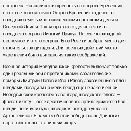
построена Новодвинская крепость на острове Бревенник,
но это не совсем точно. Остров Бревенник отделен от
соседних земель многочисленными протоками дельты
Северной Двины. Такая протока отделяет его и от
соседнего острова Линский Прилук. На северо-западной
оконечности этого острова Егор Резен и выбрал место для
строительства цитадели. Для военных действий место
укрепления было выгодно из таких соображений:
Военная история Новодвинской крепости включает только
один реальный бой с противниками. Архангельские
поморы Дмитрий Попов и Иван Рябов, захваченные в плен
шведами, посадили на мель перед еще не законченной
Новодвинской крепостью авангард шведского флота —
фрегат и яхту. После десятичасового артиллерийского боя
шведы покинули суда, шведская эскадра ушла от
Архангельска. В память об этой победе возле Двинских
ворот выставлен старинный якорь.