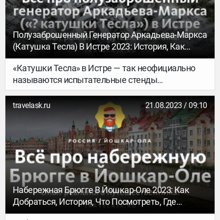
античный город.
Полузаброшенный Генератор Аркадьева-Маркса
(катушка Тесла) В Истре 2023: История, Как
Добраться, Как Попасть На Территорию, Что
«Катушки Тесла» в Истре — так неофициально
Посмотреть
называются испытательные стенды
Высоковольтного научно-исследовательского
центра Всероссийского электротехнического
travelask.ru
21.08.2023 / 09:10
института. В советское время на полигоне
проходили серьезные научные исследования,
сейчас этот практически заброшенный объект
привлекает внимание фотографов, любопытных
туристов и любителей футуристических видов.
Ознакомившись с информацией ниже, вы
узнаете адрес «катушек Тесла» в Истре, а также
Набережная Брюгге В Йошкар-Оле 2023: Как
интересные факты из истории сооружения.
Добраться, История, Что Посмотреть, Где
Отдохнуть