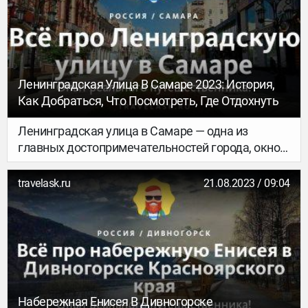
музей в крепости Орешек откроет много новых
страниц военной истории России.
Ленинградская Улица В Самаре 2023: История,
Как Добраться, Что Посмотреть, Где Отдохнуть
Ленинградская улица в Самаре — одна из
главных достопримечательностей города, окно в
его историю. На ней распложены здания XIX
века, большая часть из которых являлась
travelask.ru
21.08.2023 / 09:04
местами проживания купцов и знати. За два
века своего существования улица
Ленинградская (Самара), история которой полна
различных метаморфоз, была переименована
семь раз.
Набережная Енисея В Дивногорске