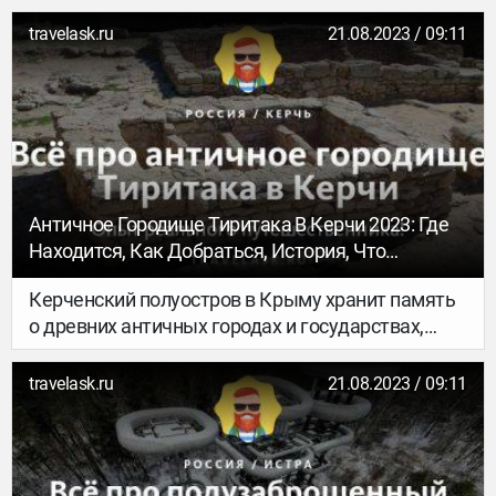
дворянской эпохи в России. Свою известность
усадьба получила благодаря имени Натальи
travelask.ru
21.08.2023 / 09:11
Гончаровой, жены Пушкина, проведшей здесь
свое детство. О судьбах жителей дома, его
удивительном прошлом, и о том, как добраться
до музея-усадьбы «Полотняный Завод» читайте
ниже.
Античное Городище Тиритака В Керчи 2023: Где
Находится, Как Добраться, История, Что
Посмотреть
Керченский полуостров в Крыму хранит память
о древних античных городах и государствах,
оставивших после себя постройки с
тысячелетней историей. Тиритака — одно из
travelask.ru
21.08.2023 / 09:11
таких городищ, почти до основания разрушенное
временем. Ниже вы узнаете, где находится
городище Тиритака в Керчи, как добраться до
археологического памятника и почему погиб