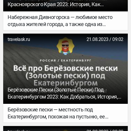
Красноярского Края 2023: История, Как
Добраться, Что Посмотреть, Где Отдохнуть, Чем
Набережная Дивногорска — любимое место
Заняться
отдыха жителей города, а также одна из
основных достопримечательностей всего
Красноярского края. Именно отсюда
travelask.ru
21.08.2023 / 09:02
открывается великолепный вид на Дивные
горы, расположенные на противоположном
берегу Енисея. Ниже рассказывается, как
выглядит набережная Дивногорска в 2021 году,
и что нужно знать перед ее посещением.
Берёзовские Пески (Золотые Пески) Под
Екатеринбургом 2023: Как Добраться, История,
Что Посмотреть, Чем Заняться
Берёзовские пески — местность под
Екатеринбургом, похожая на пустыню, ее
называют еще Уральская Сахара и Золотые
пески. Пустыня имеет техногенное