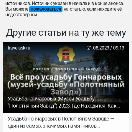
источников. Источник указан в начале и в конце анонса.
Вы можете
пожаловаться
на статью, если находите её
недостоверной.
Другие статьи на ту же тему
travelask.ru
21.08.2023 / 09:13
Усадьба Гончаровых (музей-Усадьбу
"Полотняный Завод") 2023: Где Находится, Как
Добраться, История, Что Посмотреть, График
Усадьба Гончаровых в Полотняном Заводе —
Работы, Цены, Контакты
один из самых значимых памятников