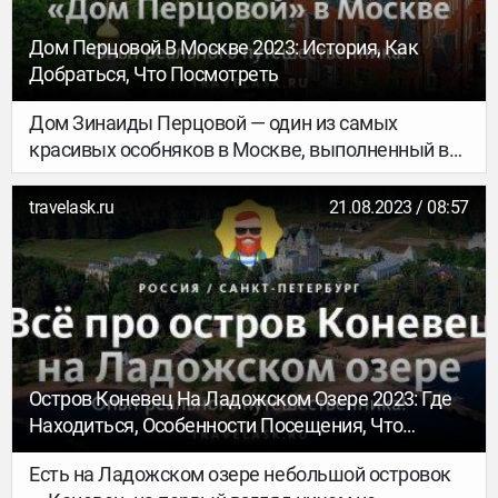
Дом Перцовой В Москве 2023: История, Как
Добраться, Что Посмотреть
Дом Зинаиды Перцовой — один из самых
красивых особняков в Москве, выполненный в
неорусском стиле. В народе он называется
«Доходный дом Перцовой», «Дом-сказка»,
travelask.ru
21.08.2023 / 08:57
«Терем», а история дома Перцовой в Москве —
это история воплощения в жизнь мечты
творческого человека.
Остров Коневец На Ладожском Озере 2023: Где
Находиться, Особенности Посещения, Что
Посмотреть
Есть на Ладожском озере небольшой островок