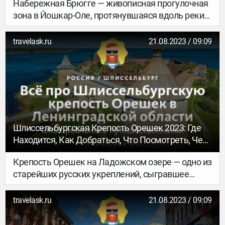
Набережная Брюгге — живописная прогулочная
зона в Йошкар-Оле, протянувшаяся вдоль реки
Малая Кокшага. Променад столицы Марий Эл
отличатся необычной архитектурой
travelask.ru
21.08.2023 / 09:09
близлежащих построек — пешеходную зону
окаймляют здания, возведенные во
фламандском стиле с элементами северной
готики. Подробно о речном променаде Йошкар-
Олы — фото набережной Брюгге, история
строительства и возможностях для отдыха
горожан и туристов — в обзоре.
Шлиссельбургская Крепость Орешек 2023: Где
Находится, Как Добраться, Что Посмотреть, Чем
Заняться
Крепость Орешек на Ладожском озере — одно из
старейших русских укреплений, сыгравшее
важную роль в войнах со Швецией. Крепостные
укрепления, казематы на острове сохранились, в
travelask.ru
21.08.2023 / 09:09
них размещены музейные экспозиции. Для
туристов, приехавших в северную столицу,