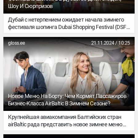
Шоу И Сюрпризов
Дубай с нетерпением ожидает начала зимнего
фестиваля шопинга Dubai Shopping Festival (DSF).
В этом году Департамент управления
фестивалями и розничной торговли Дубая
gloss.ee
21.11.2024 / 10:25
(DFRE) объединит весь эмират для проведения
грандиозного и поистине уникального 30-го
юбилейного сезона DSF — самого масштабного и
впечатляющего за всю его историю. С 6 декабря
2024 года по 12 января 2025 года гостей ждут 38
дней насыщенной программы с яркими
событиями, концертами мировых звезд и
Новое Меню На Борту: Чем Кормят Пассажиров
незабываемыми впечатлениями, создающими
Бизнес-Класса AirBaltic В Зимнем Сезоне?
по-настоящему особую атмосферу в этом
динамичном городе.
Крупнейшая авиакомпания Балтийских стран
airBaltic рада представить новое зимнее меню
бизнес-класса, созданное из лучших местных