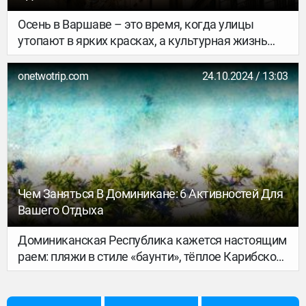
Осень в Варшаве – это время, когда улицы
утопают в ярких красках, а культурная жизнь
начинает бурлить с новой силой. Это идеальный
период для прогулок по паркам, изучения еще не
onetwotrip.com
24.10.2024 / 13:03
изученных мест и погружения в насыщенные
программы многочисленных музеев, театров и
дворцов. Рассказываем, чем заняться в
Варшаве в оставшиеся осенние дни, чтобы
прочувствовать ее уникальный осенний
колорит.
Чем Заняться В Доминикане: 6 Активностей Для
Вашего Отдыха
Доминиканская Республика кажется настоящим
раем: пляжи в стиле «баунти», тёплое Карибское
море, леса изумрудных оттенков, необычные
животные, неспешный образ жизни… Мы
рассказываем, чем можно заняться в этой