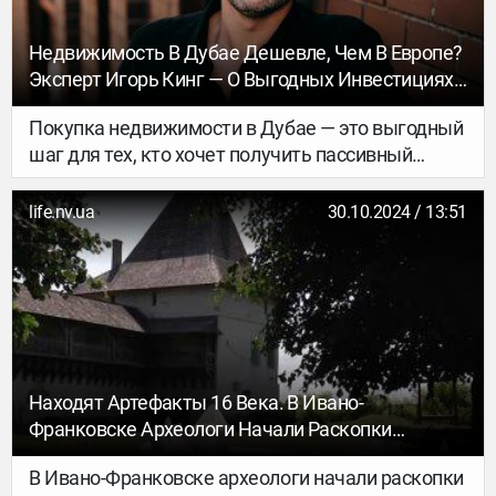
Недвижимость В Дубае Дешевле, Чем В Европе?
Эксперт Игорь Кинг — О Выгодных Инвестициях
И Получении ВНЖ
Покупка недвижимости в Дубае — это выгодный
шаг для тех, кто хочет получить пассивный
доход и вид на жительство (ВНЖ) в Арабских
Эмиратах. В этом интервью эксперт по
life.nv.ua
30.10.2024 / 13:51
недвижимости Игорь Кинг расскажет о
преимуществах и возможностях инвестиций в
недвижимость Дубая, а также о том, почему это
направление становится все более популярным
среди международных инвесторов.
Находят Артефакты 16 Века. В Ивано-
Франковске Археологи Начали Раскопки
Входной Двери Башни Галицкого Замка
В Ивано-Франковске археологи начали раскопки