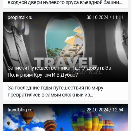
входной двери нулевого яруса въездной башни
Галицкого замка. Подземелье замка
не исследовали несколько веков.
peopletalk.ru
30.10.2024 / 11:11
Записки Путешественника: Где Отдыхать За
Полярным Кругом И В Дубае?
За последние годы путешествия по миру
превратились в самый сложный из
существующих квестов. Но мы не отчаиваемся и
тебе тоже не советуем. Тем более что сложности
travelblog.cc
28.10.2024 / 12:54
с визами и отсутствие прямых рейсов открыли
для русских туристов новые и каком-то смысле
даже неизведанные направления. В том числе и