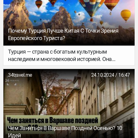
в пределах России.
Почему Турция Лучше Китая С Точки Зрения
Европейского Туриста?
Турция — страна с богатым культурным
наследием и многовековой историей. Она
расположена на перекрестке Европы и Азии, что
создало уникальную культурную атмосферу,
34travel.me
24.10.2024 / 16:47
сочетающую в себе элементы Востока и Запада.
Турция является домом для множества историч
Чем Заняться В Варшаве Поздней Осенью? 10
Идей