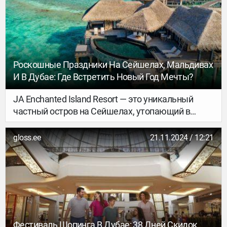
Роскошные Праздники На Сейшелах, Мальдивах
И В Дубае: Где Встретить Новый Год Мечты?
JA Enchanted Island Resort — это уникальный
частный остров на Сейшелах, утопающий в
зелени и окружённый бирюзовыми водами
морского национального парка святой Анны.
gloss.ee
21.11.2024 / 12:21
Здесь всего 10 эксклюзивных вилл с
бассейнами, которые предлагают полное
уединение и роскошный сервис, позволяя
гостям насладиться гармонией природы и
впечатляющими видами на океан.
Фестиваль Шопинга В Дубае: 38 Дней Скидок,