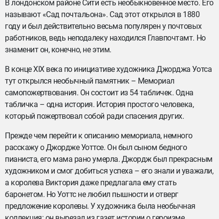
В лондонском районе Сити есть необыкновенное место. Его
называют «Сад почтальона». Сад этот открылся в 1880
году и был действительно весьма популярен у почтовых
работников, ведь неподалеку находился Главпочтамт. Но
знаменит он, конечно, не этим.
В конце XIX века по инициативе художника Джорджа Уотса
тут открылся необычный памятник – Мемориал
самопожертвования. Он состоит из 54 табличек. Одна
табличка – одна история. История простого человека,
который пожертвовал собой ради спасения других.
Прежде чем перейти к описанию мемориала, немного
расскажу о Джордже Уоттсе. Он был сыном бедного
пианиста, его мама рано умерла. Джордж был прекрасным
художником и смог добиться успеха – его знали и уважали,
а королева Виктория даже предлагала ему стать
баронетом. Но Уоттс не любил пышности и отверг
предложение королевы. У художника была необычная
коллекция: он вырезал из газет истории о героизме