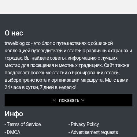
ночным движем, проблемами поколений и
личными драмами. Но не волнуйся – красивые
виды тоже будут! А посмотреть все эти фильмы
в хорошем качестве можно на МТС ТВ.
О нас
travelblog.cc - это блог о путешествиях с обширной
коллекцией путеводителей и статей о различных странах и
городах. Вы найдете советы, информацию о лучших
местах для посещения и местных традициях. Сайт также
предлагает полезные статьи о бронировании отелей,
выборе транспорта и организации маршрута. Мы с вами
24 часа в сутки, 7 дней в неделю!
показать
Инфо
-
Terms of Service
-
Privacy Policy
-
DMCA
-
Advertisement requests