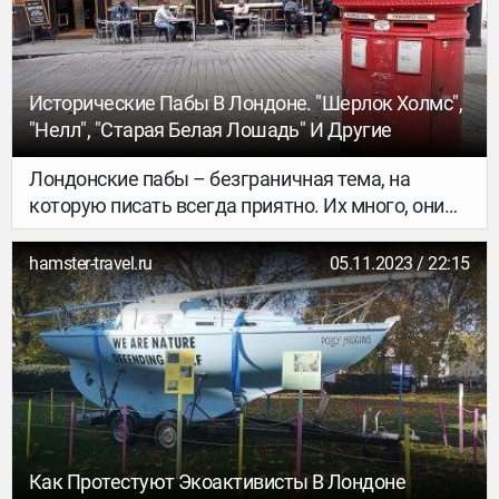
в зале.
Исторические Пабы В Лондоне. "Шерлок Холмс",
"Нелл", "Старая Белая Лошадь" И Другие
Лондонские пабы – безграничная тема, на
которую писать всегда приятно. Их много, они
разные, и многие из них хранят истории
далекого прошлого. А еще лондонские пабы
hamster-travel.ru
05.11.2023 / 22:15
невероятно красивы снаружи и уютны внутри.
По вечерам в пабах собираются люди самого
разного возраста и профессий. Рабочие, клерки,
студенты, пожилые дамы – тут можно встретить
кого угодно! Сегодня я расскажу про пять пабов
с интересными историями.
Как Протестуют Экоактивисты В Лондоне