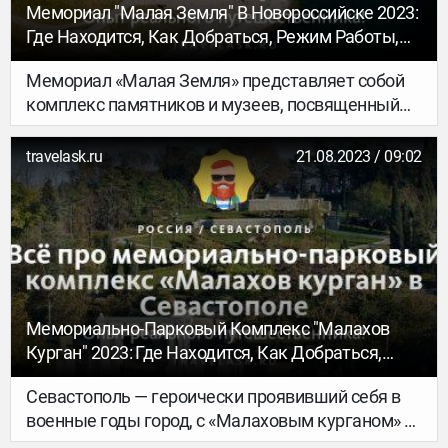
Мемориал "Малая Земля" В Новороссийске 2023:
Где Находится, Как Добраться, Режим Работы,
Цены, Что Посмотреть
Мемориал «Малая Земля» представляет собой
комплекс памятников и музеев, посвященный
советским героям Великой Отечественной
Войны. На территории мемориала солдаты
travelask.ru
21.08.2023 / 09:02
держали оборону города, что завершилось его
освобождением от немецкой армии. Комплекс
возведен на берегу Чёрного моря в
Новороссийске.
Мемориально-Парковый Комплекс "Малахов
Курган" 2023: Где Находится, Как Добраться,
Режим Работы, Цены, Что Посмотреть
Севастополь — героически проявивший себя в
военные годы город, с «Малаховым курганом» в
нем связано сразу два исторических периода: