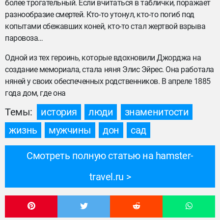
более трогательный. Если вчитаться в таблички, поражает
разнообразие смертей. Кто-то утонул, кто-то погиб под
копытами сбежавших коней, кто-то стал жертвой взрыва
паровоза…
Одной из тех героинь, которые вдохновили Джорджа на
создание мемориала, стала няня Элис Эйрес. Она работала
няней у своих обеспеченных родственников. В апреле 1885
года дом, где она
Темы:
история
люди
знаменитости
жизнь
мужчины
дон
сад
Смотреть полную статью на hamster-
travel.ru