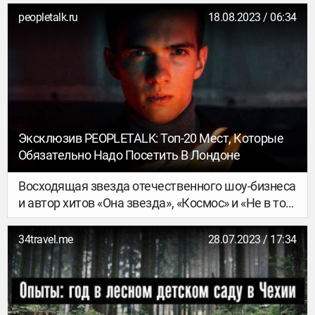
Крымская и Великая Отечественная войны.
peopletalk.ru
18.08.2023 / 06:34
Мемориал появился в начале XX века. Сегодня
он является популярным местом как у местных
жителей, так и у туристов, которые приходят
сюда почтить память павших героев, побродить
по аллеям, а также узнать о событиях,
произошедших на возвышенности, именуемой
«Малахов курган».
Эксклюзив PEOPLETALK: Топ-20 Мест, Которые
Обязательно Надо Посетить В Лондоне
Восходящая звезда отечественного шоу-бизнеса
и автор хитов «Она звезда», «Космос» и «Не в том
клубе» Илья Колунов (22) точно знает, куда
сходить в Лондоне — он жил и учился там семь
34travel.me
28.07.2023 / 17:34
лет!