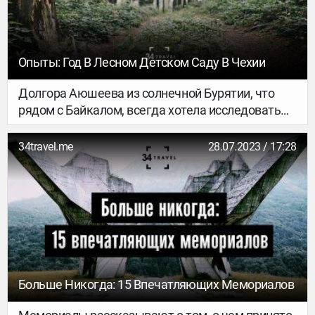
Опыты: Год В Лесном Детском Саду В Чехии
Долгора Аюшеева из солнечной Бурятии, что
рядом с Байкалом, всегда хотела исследовать
новые страны и ввязываться в разные
авантюры, поэтому отправилась в Чехию по
34travel.me
28.07.2023 / 17:28
программе Европейской волонтерской службы и
провела там год, работая в лесном детском
садике. О своем опыте она рассказывает для
34travel.
Больше Никогда: 15 Впечатляющих Мемориалов