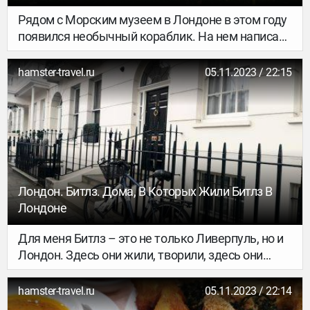
Рядом с Морским музеем в Лондоне в этом году
появился необычный кораблик. На нем написано
We Are Nature Defending… Рядом с ним –
несколько табличек, которые рассказывают про
hamster-travel.ru
05.11.2023 / 22:15
его историю. А история, оказывается, серьезная.
Лондон. Битлз. Дома, В Которых Жили Битлз В
Лондоне
Для меня Битлз – это не только Ливерпуль, но и
Лондон. Здесь они жили, творили, здесь они
женились и разводились, здесь появлялись на
свет их дети. Здесь группа переживала свои
hamster-travel.ru
05.11.2023 / 22:14
взлеты и неудачи, здесь находилась