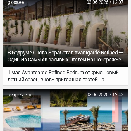
дела, собрать чемодан и отправиться навстречу
gloss.ee
03.06.2026 / 12:07
новым впечатлениям. Будь то неспешные
прогулки по набережным, отдых на шезлонге у
бассейна или изучение исторических улочек —
для каждого сценария найдётся свой идеальный
объект размещения.
В Бодруме Снова Заработал Avantgarde Refined —
Один Из Самых Красивых Отелей На Побережье
1 мая Avantgarde Refined Bodrum открыл новый
летний сезон, вновь приглашая гостей на
побережье бухты Кудур — туда, где
современная эстетика встречается с
peopletalk.ru
02.06.2026 / 12:43
расслабленной атмосферой Бодрума. Всего 32
номера и сьюта создают ощущение приватности
и тишины, превращая отдых в по-настоящему
личный опыт.