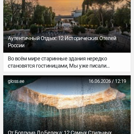
Аутентичный Отдых: 12 Исторических Отелей
России
Во всём мире старинные здания нередко
становятся гостиницами, Мы уже писали
оботелях, находящихся в монастырях,
аббатствах и церквях, оместах, где можно
gloss.ee
16.06.2026 / 12:19
переночевать в бывшей тюрьме и об отеляхна
территории усадеб и дворцов. Сегодня же речь
пойдёт исключительно о России, где
атмосферные отели прячутся в избах,
белокаменных палатах, усадьбах и особняках.
От Бодрума До Белека: 12 Самых Стильных