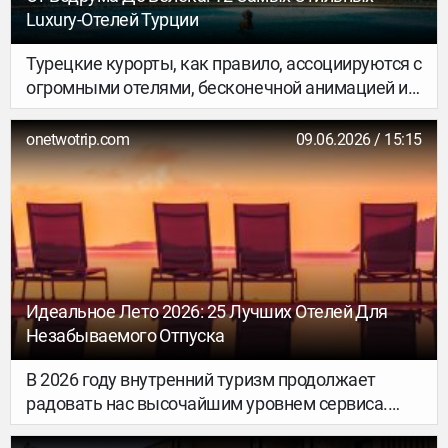
Luxury-Отелей Турции
Турецкие курорты, как правило, ассоциируются с
огромными отелями, бесконечной анимацией и
слишком шумным отдыхом. Но за пределами
этого существует и совсем другая Турция — с
onetwotrip.com
09.06.2026 / 15:15
приватными виллами у воды, современной
архитектурой, тихими бухтами,
гастрономическими ресторанами и отелями, где
люкс ощущается не через показную роскошь, а
через детали и сервис.
Идеальное Лето 2026: 25 Лучших Отелей Для
Незабываемого Отпуска
В 2026 году внутренний туризм продолжает
радовать нас высочайшим уровнем сервиса.
Лето — это время, когда хочется бросить все