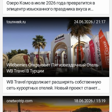
Озеро Комо в июле 2026 года превратится в
эпицентр изысканного праздника вкуса и
вдохновения: с 1 по 5 июля здесь развернётся
фестиваль коктейлей. Каждая остановка —
tourweek.ru
24.06.2026 / 21:17
историческая вилла, культовый отель или
атмосферный бар — станет частью маршрута.
Эстетика места, креативность мастеров и
искусство повествования сольются в едином
порыве, а напитки обретут силу рассказа.
Бармены становятся рассказчиками, превращая
каждый коктейль в историю, заключённую в
Wildberries Открывает Пятизвездочный Отель
бокале.
WB Travel В Турции
WB Travel продолжает расширять собственную
сеть курортных отелей. Новый проект станет
первым пятизвездочным объектом бренда и
начнет принимать туристов уже летом 2026
onetwotrip.com
18.06.2026 / 15:19
года.