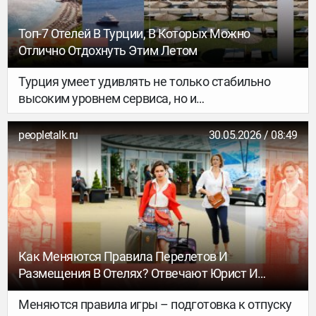
Топ-7 Отелей В Турции, В Которых Можно
Отлично Отдохнуть Этим Летом
Турция умеет удивлять не только стабильно
высоким уровнем сервиса, но и
завораживающими пейзажами: лазурными
морскими волнами, золотистыми закатами над
peopletalk.ru
30.05.2026 / 08:49
древними постройками и величественными
горными массивами. А если совместить эти два
пункта, получится отпуск мечты. Сейчас при
бронировании номера или виллы,
путешественники делают ставку не только она
комфорт, но и вид из окна. Рассказываем, где
остановиться, чтобы каждое утро начиналось с
Как Меняются Правила Перелетов И
потрясающей панорамы – будь то старинные
Размещения В Отелях? Отвечают Юрист И
улочки или густой лес.
Опытный Путешественник
Меняются правила игры – подготовка к отпуску