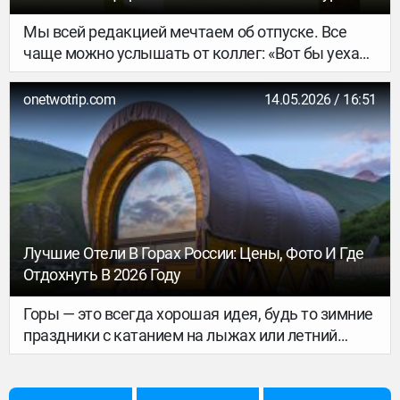
2026 Году
Мы всей редакцией мечтаем об отпуске. Все
чаще можно услышать от коллег: «Вот бы уехать
за город, гулять по лесу и ни с кем не
разговаривать». Пляжи, модные направления и
onetwotrip.com
14.05.2026 / 16:51
насыщенные экскурсионные маршруты уже не
привлекают. И дело не в том, что мы устали от
общения с людьми. Просто в туризме набирает
обороты новая тенденция. Реальность
настолько быстро меняется, что мы не хотим за
ней успевать, а мечтаем замедлиться и
отключиться от внешнего мира.
Лучшие Отели В Горах России: Цены, Фото И Где
Отдохнуть В 2026 Году
Горы — это всегда хорошая идея, будь то зимние
праздники с катанием на лыжах или летний
отпуск, посвящённый долгим пешим прогулкам.
В 2026 году внутренний туризм продолжает
развиваться, и российские курорты предлагают