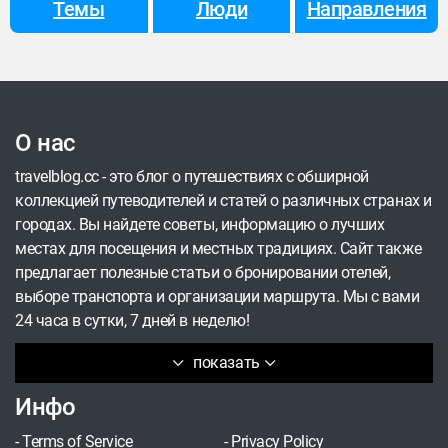
Темы
Люди
Направления
уровень обслуживания, который приятно
удивляет. Если вы ищете место, где можно
насладиться чистым воздухом, звенящей
тишиной и величественными пейзажами, эта
статья для вас.
О нас
travelblog.cc - это блог о путешествиях с обширной
коллекцией путеводителей и статей о различных странах и
городах. Вы найдете советы, информацию о лучших
местах для посещения и местных традициях. Сайт также
предлагает полезные статьи о бронировании отелей,
выборе транспорта и организации маршрута. Мы с вами
24 часа в сутки, 7 дней в неделю!
показать
Инфо
-
Terms of Service
-
Privacy Policy