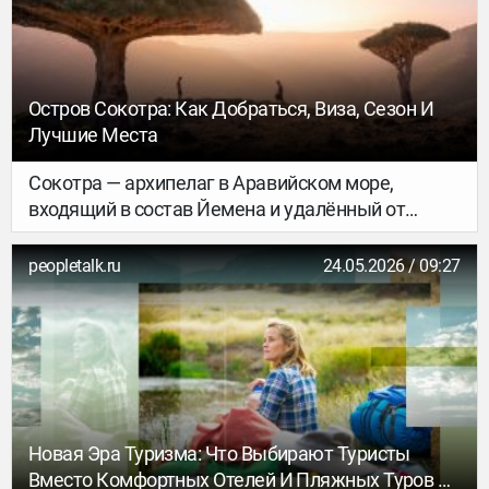
мелочи продуманы за вас, достаточно просто
выбрать направление и отправиться на
российский юг.
Остров Сокотра: Как Добраться, Виза, Сезон И
Лучшие Места
Сокотра — архипелаг в Аравийском море,
входящий в состав Йемена и удалённый от
Аравийского полуострова на сотни километров.
Благодаря своей изоляции в течение десятков
peopletalk.ru
24.05.2026 / 09:27
миллионов лет этот край сохранил уникальные
экосистемы, что привело к появлению
множества эндемичных видов растений и
животных — поэтому остров называют
«Галапагос Индийского океана». Путешествие
туда будет непростым, но оно точно оправдает
все затраченные усилия и средства.
Новая Эра Туризма: Что Выбирают Туристы
Вместо Комфортных Отелей И Пляжных Туров В