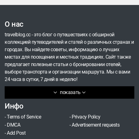
традиционной южно-китайской архитектуры. А
ещё тут находятся Оперный театр,
спроектированный Захой Хадид, и вторая по
О нас
высоте телебашня в мире. Столица провинции
Гуандун наверняка найдёт, чем вас удивить, а
travelblog.cc - это блог о путешествиях с обширной
спланировать первый визит поможет эта статья.
коллекцией путеводителей и статей о различных странах и
городах. Вы найдете советы, информацию о лучших
местах для посещения и местных традициях. Сайт также
предлагает полезные статьи о бронировании отелей,
выборе транспорта и организации маршрута. Мы с вами
24 часа в сутки, 7 дней в неделю!
показать
Инфо
-
Terms of Service
-
Privacy Policy
-
DMCA
-
Advertisement requests
-
Add Post