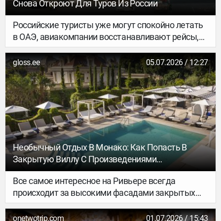
Снова Откроют Для Туров Из России
Российские туристы уже могут спокойно летать
в ОАЭ, авиакомпании восстанавливают рейсы,
отели снижают цены, а путешественники
продолжают отдыхать в Дубае и Абу-Даби.
gloss.ee
05.07.2026 / 12:27
Необычный Отдых В Монако: Как Попасть В
Закрытую Виллу С Произведениями
Современного Искусства
Все самое интересное на Ривьере всегда
происходит за высокими фасадами закрытых
частных вилл. Там, куда невозможно купить
билет, скрываются настоящие сокровища. Одно
onetwotrip.com
01.07.2026 / 15:43