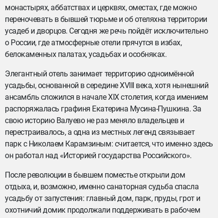
монастырях, аббатствах и церквях, оместах, где можно
переночевать в бывшей тюрьме и об отеляхна территории
усадеб и дворцов. Сегодня же речь пойдёт исключительно
о России, где атмосферные отели прячутся в избах,
белокаменных палатах, усадьбах и особняках.
Элегантный отель занимает территорию одноимённой
усадьбы, основанной в середине XVIII века, хотя нынешний
ансамбль сложился в начале XIX столетия, когда имением
распоряжалась графиня Екатерина Мусина-Пушкина. За
свою историю Валуево не раз меняло владельцев и
перестраивалось, а одна из местных легенд связывает
парк с Николаем Карамзиным: считается, что именно здесь
он работал над «Историей государства Российского».
После революции в бывшем поместье открыли дом
отдыха, и, возможно, именно санаторная судьба спасла
усадьбу от запустения: главный дом, парк, пруды, грот и
охотничий домик продолжали поддерживать в рабочем