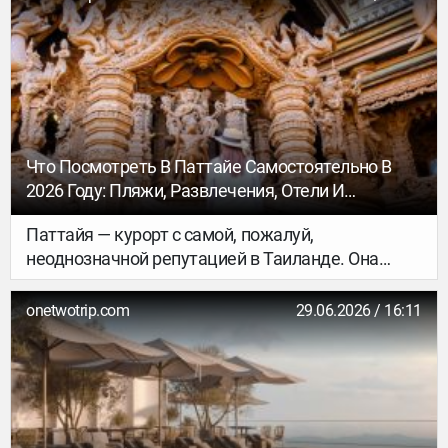
из таких невероятных мест – Драконий холм
(Dragon Hill). Резиденция для художников в
обычные дни закрыта для широкой публики.
Что Посмотреть В Паттайе Самостоятельно В
2026 Году: Пляжи, Развлечения, Отели И
Рестораны
Паттайя — курорт с самой, пожалуй,
неоднозначной репутацией в Таиланде. Она
сформировалась еще несколько десятилетий
назад, когда город стал известен благодаря
onetwotrip.com
29.06.2026 / 16:11
доступным ночным развлечениям. Паттайя
давно вышла за рамки этого стереотипа:
сегодня здесь сочетается атмосфера семейного
курорта, спокойного рыбацкого побережья и
азиатского мегаполиса.