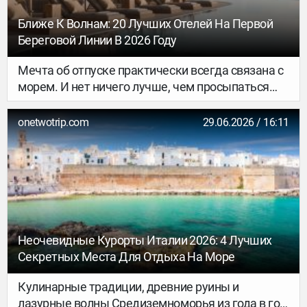
Ближе К Волнам: 20 Лучших Отелей На Первой
Береговой Линии В 2026 Году
Мечта об отпуске практически всегда связана с
морем. И нет ничего лучше, чем просыпаться
под мягкий шум прибоя, открывать окно и сразу
видеть бескрайнюю синеву, а затем за пару
onetwotrip.com
29.06.2026 / 16:11
минут доходить до пляжа. Именно поэтому
отели и апартаменты на первой линии
пользуются особым спросом среди
путешественников. Выбирая комфортное место
у воды, полезно дополнительно посмотреть
также нашу прошлую подборку с лучшими
курортными отелями для летнего отпуска, где
Неочевидные Курорты Италии 2026: 4 Лучших
мы собраны проверенные варианты
Секретных Места Для Отдыха На Море
размещения.
Кулинарные традиции, древние руины и
лазурные волны Средиземноморья из года в год