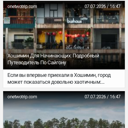
доступных направлений для путешествий.
onetwotrip.com
07.07.2026 / 16:47
Современный туризм здесь развивается
стремительными темпами, а гостиничная
индустрия предлагает гостям высочайший
уровень сервиса, способный приятно удивить
даже самых искушённых путешественников.
Хошимин Для Начинающих: Подробный
Путеводитель По Сайгону
Если вы впервые приехали в Хошимин, город
может показаться довольно хаотичным:
плотный поток байков, современные высотки,
старые кварталы и шумные рынки. Из-за этого
onetwotrip.com
07.07.2026 / 16:47
многие путешественники проводят в городе
всего пару дней, ограничиваясь несколькими
популярными достопримечательностями. Но
именно Хошимин помогает лучше понять