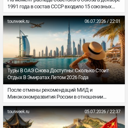
1991 года в состав СССР входило 15 союзных
республик. Именно они впоследствии стали
современными независимыми государствами:
tourweek.ru
06.07.2026 / 22:01
Россия, Украина, Беларусь, Казахстан,
Узбекистан, Грузия, Армения, Азербайджан,
Молдова, Литва, Латвия, Эстония, Кыргызстан,
Таджикистан и Туркменистан.
Туры В ОАЭ Снова Доступны: Сколько Стоит
Отдых В Эмиратах Летом 2026 Года
После отмены рекомендаций МИД и
Минэкономразвития России в отношении
поездок в Объединённые Арабские Эмираты
туроператоры вновь начали активно продавать
tourweek.ru
05.07.2026 / 22:37
туры по этому направлению.