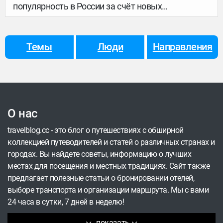
популярность в России за счёт новых
направлений, необычных впечатлений,
нетронутой природы Крайнего Севера и живой
культуры коренных народов. Одно из таких мест,
Темы
Люди
Направления
куда можно легко отправиться в любое время
года — Ямало-Ненецкий автономный округ,
который расположен на севере Тюменской
области в Западной Сибири. В статье собрали 8
причин поехать на Ямал: от знакомства с
О нас
бескрайней тундрой и Полярным Уралом до
поездки на стойбище оленеводов и встречи с
travelblog.cc - это блог о путешествиях с обширной
древними мамонтами.
коллекцией путеводителей и статей о различных странах и
городах. Вы найдете советы, информацию о лучших
местах для посещения и местных традициях. Сайт также
предлагает полезные статьи о бронировании отелей,
выборе транспорта и организации маршрута. Мы с вами
24 часа в сутки, 7 дней в неделю!
показать