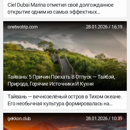
Ciel Dubai Marina отметил своё долгожданное
открытие одним из самых эффектных
воздушных шоу в истории города. В партнёрстве
с XDubai и Департаментом экономики и туризма
onetwotrip.com
28.01.2026 / 16:19
Дубая (DET) самый высокий отель в мире
превратил небо над Dubai Marina в сцену для
зрелищного и точно выверенного вингсьют-
трюка.
Тайвань: 5 Причин Поехать В Отпуск — Тайбэй,
Природа, Горячие Источники И Кухня
Тайвань — вечнозелёный остров в Тихом океане.
Его необычная культура формировалась на
пересечении нескольких исторических линий:
австронезийского наследия коренных народов,
gekkon.club
28.01.2026 / 10:39
японского колониального периода и