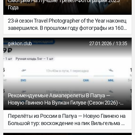
Смотрим На Лучшие Тревел-Фотографии 2025
Года
23-й сезон Travel Photographer of the Year наконец
завершился. В прошлом году фотографы из 160
стран прислали на конкурс более 20 000
удивительных снимков. Экспертное жюри
gekkon.club
27.01.2026 / 13:35
выбрало своих фаворитов. А мы – своих (из
победителей). Работами последних делимся в
этом материале. Надеемся, они вдохновят тебя
на новые путешествия!
Рекомендуемые Авиаперелеты В Папуа —
Новую Гвинею На Вулкан Гилуве (сезон 2026) -
GEKKON.CLUB ТУР
Перелёты из России в Папуа — Новую Гвинею на
Большой тур: восхождение на пик Вильгельма и
вулкан Гилуве (06.06.2026 — 16.06.2026) почти