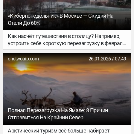
«Киберпонедельник» В Москве — Скидки На
Отели До 60%
Как насчёт путешествия в столицу? Например,
устроить себе короткую перезагрузку в феврале
или весеннюю вылазку, а то летний отпуск.
Потому что сейчас — идеальное время для таких
onetwotrip.com
26.01.2026 / 07:49
планов. Ведь с 26 по 31 января 2026 года на
OneTwoTrip проходит «Киберпонедельник», а
значит, гостиницу в столице (и многих других
городах, кстати) можно найти с выгодой до 60%.
Полная Перезагрузка На Ямале: 8 Причин
Отправиться На Крайний Север
Арктический туризм всё больше набирает