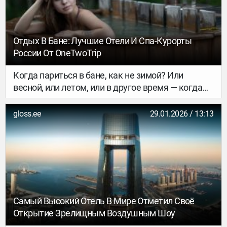
столетних яиц и куриных лапок, поэтому
путешественнику многое покажется
непривычным. Но именно эта смелость делает
китайскую кухню интересной: она не
Отдых В Бане: Лучшие Отели И Спа-Курорты
подстраивается под туристов и отражает
России От OneTwoTrip
климат, историю и характер каждого региона.
Когда париться в бане, как не зимой? Или
весной, или летом, или в другое время — когда
бы вы ни читали эту статью, лучшее время — это
сейчас. Представьте: аромат берёзового веника,
gloss.ee
29.01.2026 / 13:13
потрескивание дров, травяной чай из самовара…
Подготовили для вас подборку классных отелей
с топовыми банными комплексами — есть и
камерные бутик-отели в Подмосковье, и
роскошные спа-курорты на море и в горах.
Самый Высокий Отель В Мире Отметил Своё
Открытие Зрелищным Воздушным Шоу