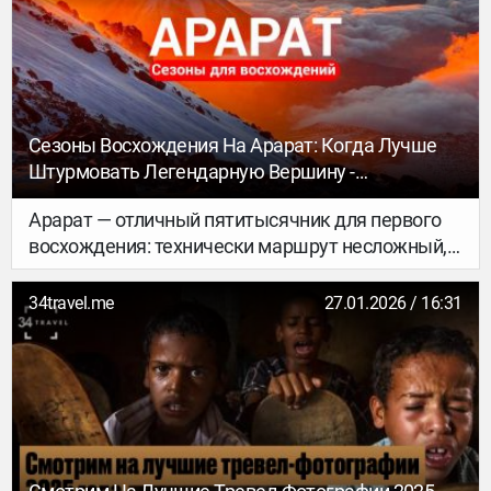
политического разделения с материковым
Китаем после 1949 года.
Сезоны Восхождения На Арарат: Когда Лучше
Штурмовать Легендарную Вершину -
GEKKON.CLUB ТУР
Арарат — отличный пятитысячник для первого
восхождения: технически маршрут несложный,
но высота и погода остаются главными
факторами риска. Правильный выбор сезона
34travel.me
27.01.2026 / 16:31
для решает почти всё — даже в «хорошие»
месяцы здесь возможны холод, сильный ветер и
осадки. В этом материале коротко разберём
сезоны восхождения на Арарат, чтобы выбрать
оптимальное окно.