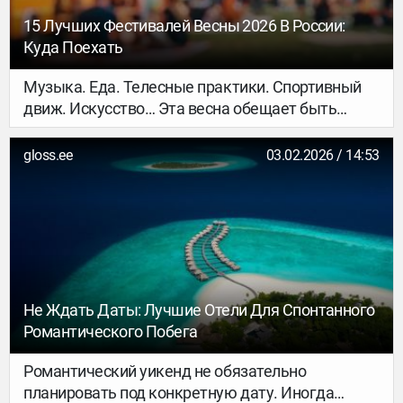
15 Лучших Фестивалей Весны 2026 В России:
Куда Поехать
Музыка. Еда. Телесные практики. Спортивный
движ. Искусство… Эта весна обещает быть
крайне насыщенной: собрали 15 фестивалей по
всей стране, которые точно станут прекрасным
gloss.ee
03.02.2026 / 14:53
поводом для путешествия.
Не Ждать Даты: Лучшие Отели Для Спонтанного
Романтического Побега
Романтический уикенд не обязательно
планировать под конкретную дату. Иногда