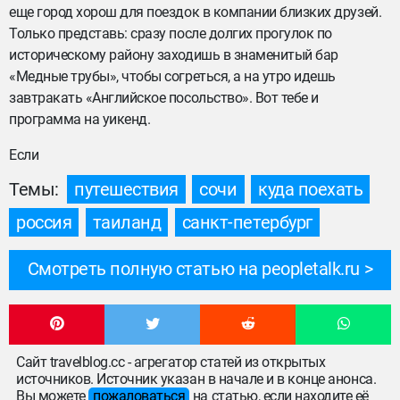
еще город хорош для поездок в компании близких друзей.
Только представь: сразу после долгих прогулок по
историческому району заходишь в знаменитый бар
«Медные трубы», чтобы согреться, а на утро идешь
завтракать «Английское посольство». Вот тебе и
программа на уикенд.
Если
Темы:
путешествия
сочи
куда поехать
россия
таиланд
санкт-петербург
Смотреть полную статью на peopletalk.ru
Сайт travelblog.cc - агрегатор статей из открытых
источников. Источник указан в начале и в конце анонса.
Вы можете
пожаловаться
на статью, если находите её