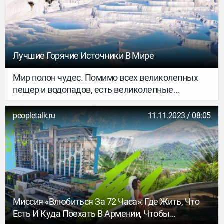
общем, чего рассказывать – проверяй сам(-а)!
Лучшие Горячие Источники В Мире
Мир полон чудес. Помимо всех великолепных
пещер и водопадов, есть великолепные
природные джакузи и горячие источники. Эти
воды образуются естественным путем. Их также
peopletalk.ru
11.11.2023 / 08:05
называют геотермальными ваннами и
термальными источниками. Горячие источники
— это термин, который используется для
обозначения нагретой воды. Температура в них
должна быть выше, чем в окружающей среде.
Причем в одних горячих источниках вода чуть
теплая, а в других она обжигающая.
Миссия «Влюбиться За 72 Часа»: Где Жить, Что
Есть И Куда Поехать В Армении, Чтобы