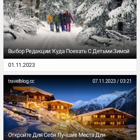
отказываться от новых эмоций. Тем более, если
ты выделишь себе недельный отпуск, заранее
обговорив с руководителем, что тебе нужно
немного перезагрузиться перед последней
гонкой в попытках закрыть все дедлайны,
уверены, это пойдет твоей работоспособности
только на пользу.
Выбор Редакции: Куда Поехать С Детьми Зимой
01.11.2023
travelblog.cc
07.11.2023 / 03:21
Откройте Для Себя Лучшие Места Для