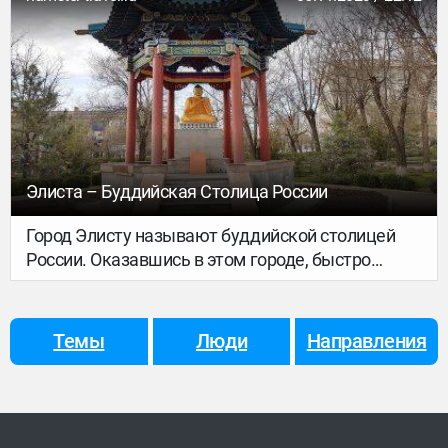
Сегодня я буду вашим экскурсоводом…» Перед
нами стоял молодой человек в светло-голубой
рубашке, в очках, напоминающих о Гарри
Поттере и широкой, гостеприимной улыбкой. Он
сделал приглашающий жест рукой и мы
двинулись по ферме, всем своим видом
демонстрирующей абсолютное благополучие.
Элиста – Буддийская Столица России
Город Элисту называют буддийской столицей
России. Оказавшись в этом городе, быстро
понимаешь, почему: в разных уголках Элисты
можно увидеть пагоды, молельные ступы,
необычные скульптуры, и, конечно, хурулы. Сам
Темы
Люди
Направления
город – солнечный и спокойный, и люди,
которые мне встречались, показались
приветливыми и умиротворенными.