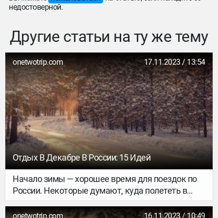
недостоверной.
Другие статьи на ту же тему
onetwotrip.com
17.11.2023 / 13:54
Отдых В Декабре В России: 15 Идей
Начало зимы — хорошее время для поездок по
России. Некоторые думают, куда полететь в
декабре на море или в горы, а другим больше
подходят города с богатой экскурсионной
onetwotrip.com
16.11.2023 / 10:49