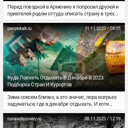
Путешествие Запомнилось Надолго
Перед поездкой в Армению я попросил друзей и
приятелей родом оттуда описать страну в трех
словах. Ни больше ни меньше, именно в трех. В
результате список ярких существительных
peopletalk.ru
11.11.2023 / 08:05
получился примерно такой: родина, сердце,
горы, гостеприимство, дом, семья и люди.
Последнее слово, кстати, чаще всего
встречалось в моем скромном журналистском
опросе.
Куда Поехать Отдыхать В Декабре В 2023:
Подборка Стран И Курортов
Зима совсем близко, а это значит, пора всерьез
задуматься, где в декабре отдыхать. И хотя
срочные задачи на работе, которые нужно
закрыть перед Новым годом, никто не отменял,
russiadiscovery.ru
08.11.2023 / 12:19
это вовсе не повод откладывать жизнь и