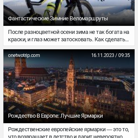
Фантастические Зимние Веломаршруты
После разноцветной осени зима не так богата на
краски, и глаз может затосковать. Как сделать
зиму ярче? Путешествиями и впечатлениями! Не
спешите убирать велосипеды, давайте
onetwotrip.com
16.11.2023 / 09:35
отправимся в самое настоящее зимнее
велоприключение — мы подготовили несколько
идей.
Рождество В Европе: Лучшие Ярмарки
Рождественские европейские ярмарки ― это то,
что возвращает в детство и дарит невероятно