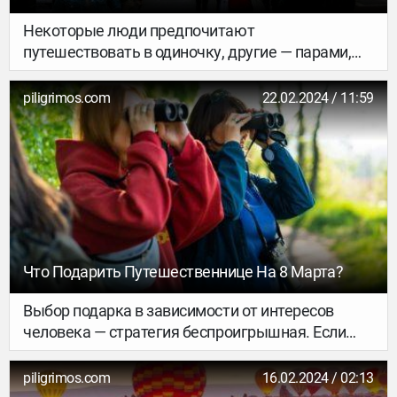
Некоторые люди предпочитают
путешествовать в одиночку, другие — парами,
третьи же обожают групповые поездки. Именно
о них и поговорим подробнее. Большую роль
piligrimos.com
22.02.2024 / 11:59
играет, отправляетесь вы на отдых с семьей,
друзьями, покупаете тур с незнакомцами или это
командировка за границу, но в любом случае вы
столкнетесь с проблемами и сложностями. О
том, как их лучше всего решить, расскажем
здесь.
Что Подарить Путешественнице На 8 Марта?
Выбор подарка в зависимости от интересов
человека — стратегия беспроигрышная. Если
знаете, что девушка любит путешествовать —
это здорово сокращает список вариантов и идей.
piligrimos.com
16.02.2024 / 02:13
С некоторыми из них я вам помогу.