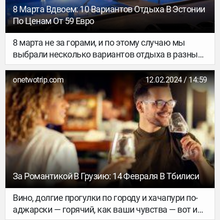
8 Марта Вдвоем: 10 Вариантов Отдыха В Эстонии
По Ценам От 59 Евро
8 марта не за горами, и по этому случаю мы
выбрали несколько вариантов отдыха в разных
уголках Эстонии по очень приемлемым ценам.
Спешите бронировать!
onetwotrip.com
12.02.2024 / 14:59
За Романтикой В Грузию: 14 Февраля В Тбилиси
Вино, долгие прогулки по городу и хачапури по-
аджарски — горячий, как ваши чувства — вот и