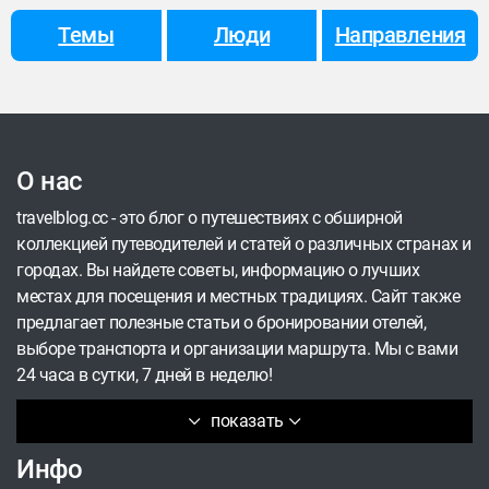
небольшим номерам с кроватью и ванной
Темы
Люди
Направления
комнатой, а существуют места, где можно
переночевать в невероятных условиях.
Подводными отелями и домами на дереве уже
никого не удивишь, но что вы скажете про ночь в
настоящем иглу, пещере или старинном дворце?
О нас
travelblog.cc - это блог о путешествиях с обширной
коллекцией путеводителей и статей о различных странах и
городах. Вы найдете советы, информацию о лучших
местах для посещения и местных традициях. Сайт также
предлагает полезные статьи о бронировании отелей,
выборе транспорта и организации маршрута. Мы с вами
24 часа в сутки, 7 дней в неделю!
показать
Инфо