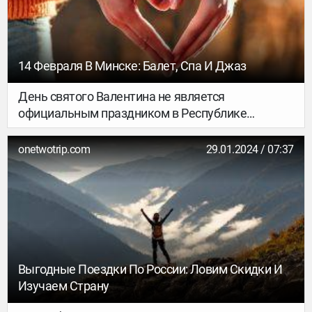
14 Февраля В Минске: Балет, Спа И Джаз
День святого Валентина не является
официальным праздником в Республике
Беларусь, однако это не мешает влюблённым
парам его активно отмечать — гулять по городу,
onetwotrip.com
29.01.2024 / 07:37
ходить на свидания и делать друг другу
приятные сюрпризы. Проведите романтический
уикенд в Минске и вы, а мы подскажем, чем там
заняться и куда сходить.
Выгодные Поездки По России: Ловим Скидки И
Изучаем Страну