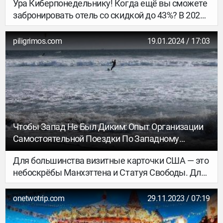
Ура Киберпонедельнику! Когда ещё вы сможете
забронировать отель со скидкой до 43%? В 2024
году такая возможность есть с 29 по 31 января.
Если в эти дни видите на сайте или в мобильном
piligrimos.com
19.01.2024 / 17:03
приложении рядом с названием гостиницы
значок «Киберпонедельник», бронируйте, не
раздумывая.
Чтобы Запад Не Был Диким: Опыт Организации
Самостоятельной Поездки По Западному
Побережью США
Для большинства визитные карточки США — это
небоскрёбы Манхэттена и Статуя Свободы. Для
кого-то — Капитолий, Белый дом и гранитный
обелиск в Вашингтоне. Но лишь избранные
onetwotrip.com
29.11.2023 / 07:19
знают, что настоящие жемчужины Соединённых
Штатов находятся на западном побережье, в