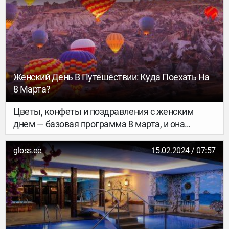
Женский День В Путешествии: Куда Поехать На
8 Марта?
Цветы, конфеты и поздравления с женским
днем — базовая программа 8 марта, и она
повторяется из года в год. Если же хотите
подарить себе или близкому человеку что-то
gloss.ee
15.02.2024 / 07:57
новое: самое время покупать билеты в
путешествие.