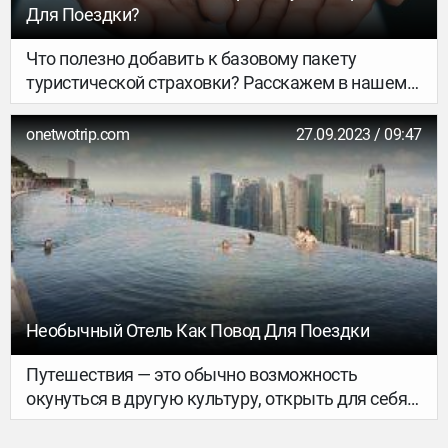
вариант вы ни выбрали, эти дни обязательно
Для Поездки?
останутся в вашей памяти.
Что полезно добавить к базовому пакету
туристической страховки? Расскажем в нашем
материале.
onetwotrip.com
27.09.2023 / 09:47
Необычный Отель Как Повод Для Поездки
Путешествия — это обычно возможность
окунуться в другую культуру, открыть для себя
новые места и испытать незабываемые эмоции.
И тут парадокс: мы привыкли к стандартным