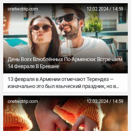
сценарий для романтического трипа в Тбилиси.
Ко Дню всех влюблённых мы подготовили
onetwotrip.com
12.02.2024 / 14:59
трёхдневный гайд по столице Грузии.
День Всех Влюблённых По-Армянски: Встречаем
14 Февраля В Ереване
13 февраля в Армении отмечают Терендез —
изначально это был языческий праздник, но в
наши дни он приходится на Сретение Господне.
onetwotrip.com
12.02.2024 / 14:59