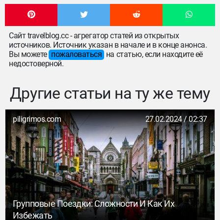
Сайт travelblog.cc - агрегатор статей из открытых
источников. Источник указан в начале и в конце анонса.
Вы можете
пожаловаться
на статью, если находите её
недостоверной.
Другие статьи на ту же тему
piligrimos.com
27.02.2024 / 02:37
Групповые Поездки: Сложности И Как Их
Избежать