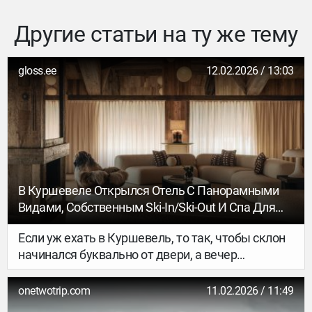
Другие статьи на ту же тему
gloss.ee
12.02.2026 / 13:03
В Куршевеле Открылся Отель С Панорамными
Видами, Собственным Ski-In/ski-Out И Спа Для
Райдеров
Если уж ехать в Куршевель, то так, чтобы склон
начинался буквально от двери, а вечер
заканчивался ужином, ради которого
действительно стоит лететь в горы. В декабре в
onetwotrip.com
11.02.2026 / 11:49
престижном районе Jardin Alpin открылся