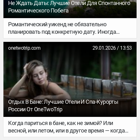
Не Ждать Даты: Лучшие Отели Для Спонтанного
Романтического Побега
Романтический уикенд не обязательно
планировать под конкретную дату. Иногда
достаточно просто уехать — вдвоём, без
поводов, но с правильным настроением. Мы
onetwotrip.com
29.01.2026 / 13:53
собрали отели, где романтика ощущается в
деталях: в утреннем кофе, в spa-ритуалах, в
ужине при свечах и тишине вокруг.
Отдых В Бане: Лучшие Отели И Спа-Курорты
России От OneTwoTrip
Когда париться в бане, как не зимой? Или
весной, или летом, или в другое время — когда
бы вы ни читали эту статью, лучшее время — это