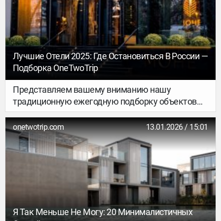
мучимый жаждой, встретил хозяйку
виноградника и попросил у нее напиться, но та
отказала. И после ее отказа это место
превратилось в бесплодную соляную пустыню.
Лучшие Отели 2025: Где Остановиться В России —
Подборка OneTwoTrip
Представляем вашему вниманию нашу
традиционную ежегодную подборку объектов
размещения, которые получают высочайшие
оценки гостей и хвалебные отзывы. В этот раз
onetwotrip.com
13.01.2026 / 15:01
не только напомним о вечной пятизвёздочной
классике, но и познакомим с новыми
интересными бутик-отелями.
Я Так Меньше Не Могу: 20 Минималистичных