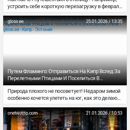
устроить себе короткую перезагрузку в феврале
или весеннюю вылазку, а то летний отпуск.
Потому что сейчас — идеальное время для таких
gloss.ee
25.01.2026 / 13:35
планов. Ведь с 26 по 31 января 2026 года на
OneTwoTrip проходит «Киберпонедельник», а
значит, гостиницу в столице (и многих других
городах, кстати) можно найти с выгодой до 60%.
Путем Фламинго: Отправиться На Кипр Вслед За
Перелетными Птицами И Поселиться В
Роскошном Отеле
Природа плохого не посоветует! Недаром зимой
особенно хочется улететь на юг, как это делают
птицы. Там теплое солнце, ласковое море и
множество чудес. Одно из них – соленые озёра
onetwotrip.com
21.01.2026 / 10:53
Ларнаки на Кипре. По легенде они появились из-
за святого Лазаря, который, проходя здесь и