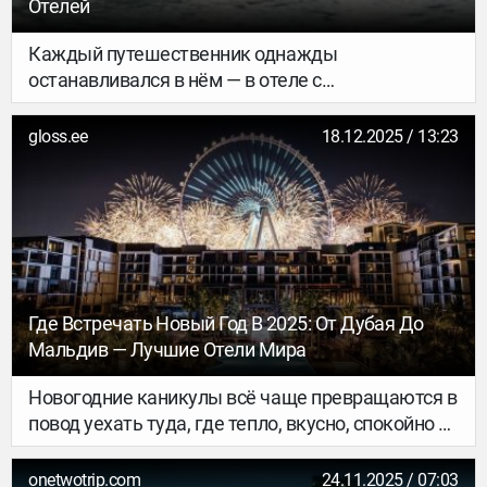
Отелей
Каждый путешественник однажды
останавливался в нём — в отеле с
перегруженными интерьерами, золотыми
смесителями и дизайном ради дизайна. А ведь
gloss.ee
18.12.2025 / 13:23
мы и так живём в эпоху рекордного визуального
(да и в целом информационного) шума. Хочется
тишины, воздуха и света. Мы нашли 20 отелей,
где царит минимализм: со спокойными цветами,
строгими линиями и крайне приятным
ощущением, что тебя наконец оставили в
покое…
Где Встречать Новый Год В 2025: От Дубая До
Мальдив — Лучшие Отели Мира
Новогодние каникулы всё чаще превращаются в
повод уехать туда, где тепло, вкусно, спокойно и
празднично одновременно. В этом обзоре —
лучшие отели мира, которые встречают
onetwotrip.com
24.11.2025 / 07:03