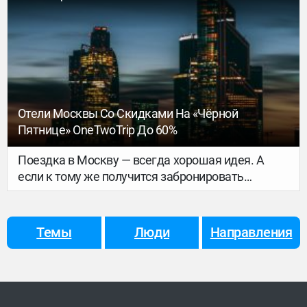
Рождество и Новый год как искусство: с
гастрономией, wellness-ритуалами, семейными
программами и атмосферой, ради которой
хочется начинать год именно там.
Отели Москвы Со Скидками На «Чёрной
Пятнице» OneTwoTrip До 60%
Поездка в Москву — всегда хорошая идея. А
если к тому же получится забронировать
отличный отель с хорошей скидкой, отпуск,
каникулы или выходные в столице пройдут
просто великолепно. Мы поможем со всеми
Темы
Люди
Направления
пунктами: и выгодные предложения покажем, и
краткий гид по главным
достопримечательностям дадим.