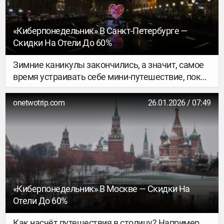
«Киберпонедельник» В Санкт-Петербурге —
Скидки На Отели До 60%
Зимние каникулы закончились, а значит, самое
время устраивать себе мини-путешествие, пока
нет толп туристов. А может, вы уже
задумываетесь о встрече весны в Петербурге
onetwotrip.com
26.01.2026 / 07:49
или в этом году хотите наконец-то осуществить
мечту и увидеть белые ночи?
«Киберпонедельник» В Москве — Скидки На
Отели До 60%
Как насчёт путешествия в столицу? Например,