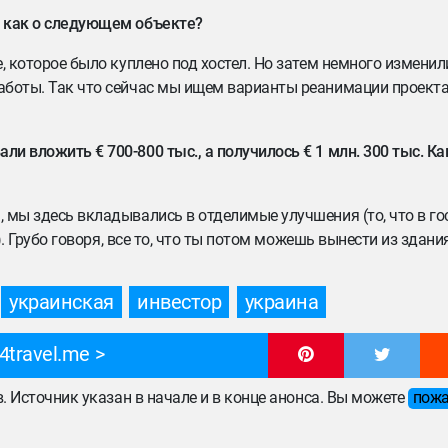
и как о следующем объекте?
ие, которое было куплено под хостел. Но затем немного измен
работы. Так что сейчас мы ищем варианты реанимации проект
ли вложить € 700-800 тыс., а получилось € 1 млн. 300 тыс. 
, мы здесь вкладывались в отделимые улучшения (то, что в г
»). Грубо говоря, все то, что ты потом можешь вынести из здани
украинская
инвестор
украина
4travel.me
ов. Источник указан в начале и в конце анонса. Вы можете
пожа