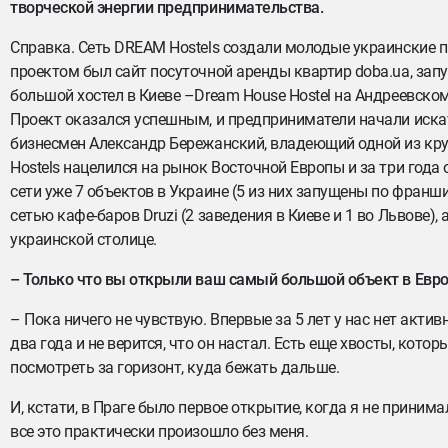
творческой энергии предпринимательства.
Справка. Сеть DREAM Hostels создали молодые украинские
проектом был сайт посуточной аренды квартир doba.ua, зап
большой хостел в Киеве –Dream House Hostel на Андреевском
Проект оказался успешным, и предприниматели начали искат
бизнесмен Александр Бережанский, владеющий одной из кр
Hostels нацелился на рынок Восточной Европы и за три года 
сети уже 7 объектов в Украине (5 из них запущены по франши
сетью кафе-баров Druzi (2 заведения в Киеве и 1 во Львове)
украинской столице.
– Только что вы открыли ваш самый большой объект в Европ
– Пока ничего не чувствую. Впервые за 5 лет у нас нет акти
два года и не верится, что он настал. Есть еще хвосты, кот
посмотреть за горизонт, куда бежать дальше.
И, кстати, в Праге было первое открытие, когда я не приним
все это практически произошло без меня.