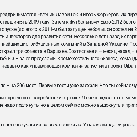
 предприниматели Евгений Лавренюк и Игорь Фарберов. Их пе
устившийся в 2009 году. Затем к футбольному Евро-2012 был 
 спуске (до этого в 2011-м был запущен небольшой хостел на 2
ь инвесторов для развития сети. Несколько лет назад их пар
упнейших дистрибуционных компаний в Западной Украине. По
открыл три объекта в Варшаве, Братиславе и – месяц назад – в
зе) и 3 – за ее пределами. Кроме хостельного бизнеса, коман
, а недавно как управляющая компания запустила проект Urban
е – на 206 мест. Первые гости уже заехали. Что ты сейчас ч
вных проектов в разработке и стройке. Я очень ждал этого мом
орые надо подтянуть, но в целом сейчас можно выдохнуть и прип
ал плотного участия во всех процессах. У нас команда выросла 