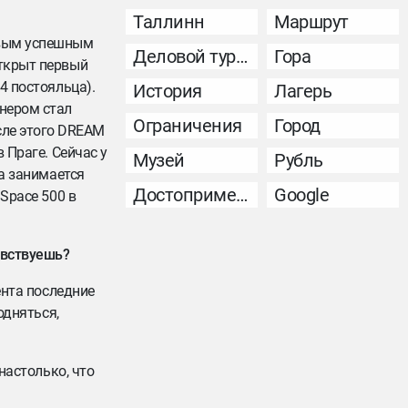
Таллинн
Маршрут
рвым успешным
Деловой туризм
Гора
открыт первый
4 постояльца).
История
Лагерь
тнером стал
Ограничения
Город
сле этого DREAM
 Праге. Сейчас у
Музей
Рубль
да занимается
Достопримечательность
Google
 Space 500 в
увствуешь?
ента последние
одняться,
настолько, что