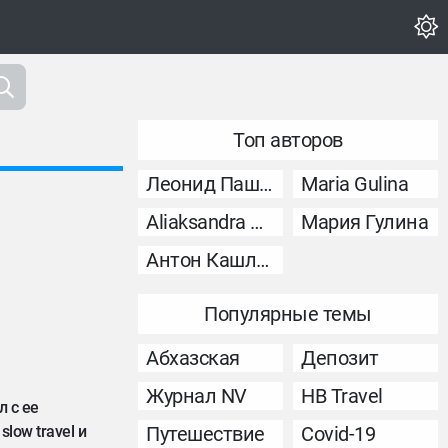
Топ авторов
Леонид Пашковский
Maria Gulina
Aliaksandra Murashka
Мария Гулина
Антон Кашликов
Популярные темы
Абхазская
Депозит
Журнал NV
НВ Travel
л с ее
low travel и
Путешествие
Covid-19