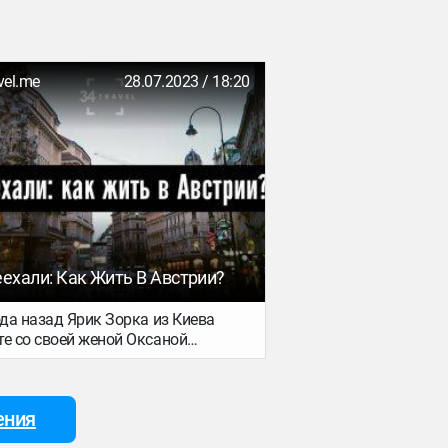
vel.me
28.07.2023 / 18:20
ехали: Как Жить В Австрии?
ода назад Ярик Зорка из Киева
те со своей женой Оксаной
хали в Австрию. О жизни в этой
льшой гористой стране Ярик пишет
обные заметки в своем Telegram-
ения
е. А специально для 34travel он
казал о подготовке документов,