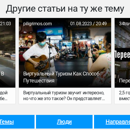
Другие статьи на ту же тему
 21:03
piligrimos.com
01.08.2023 / 20:49
34tra
 В
Виртуальный Туризм Как Способ
Путешествия
Пере
здой
Виртуальный туризм звучит интересно,
2,5 г
бе
но что же это такое? Он представляет
вмес
собой гибридную концепцию, которая
перее
сто
сочетает в себе понятия виртуальной
небо
 — и
реальности и туризма. Также он
подр
Темы
Люди
Направл
позволяет путешествовать по разным
канал
уголкам мира и при этом находиться в
расс