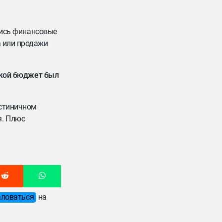
ились финансовые
а или продажи
Какой бюджет был
остиничном
я. Плюс
ловаться
на