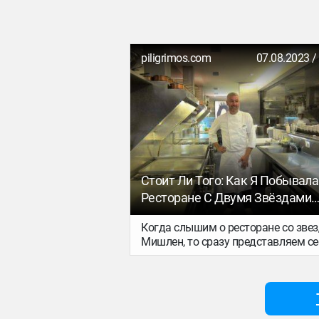
piligrimos.com
07.08.2023 /
Стоит Ли Того: Как Я Побывала
Ресторане С Двумя Звёздами
Мишлен
Когда слышим о ресторане со зве
Мишлен, то сразу представляем се
высокое качество кулинарных
шедевров, изысканные блюда, про
невероятно приветливый персонал
всё это в одном заведении.