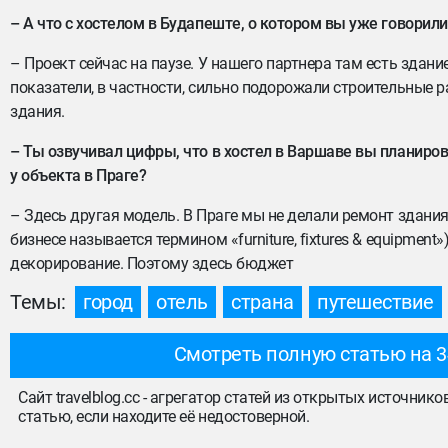
– А что с хостелом в Будапеште, о котором вы уже говорил
– Проект сейчас на паузе. У нашего партнера там есть здан
показатели, в частности, сильно подорожали строительные 
здания.
– Ты озвучивал цифры, что в хостел в Варшаве вы планирова
у объекта в Праге?
– Здесь другая модель. В Праге мы не делали ремонт здания
бизнесе называется термином «furniture, fixtures & equipment
декорирование. Поэтому здесь бюджет
Темы:
город
отель
страна
путешествие
Смотреть полную статью на 3
Сайт travelblog.cc - агрегатор статей из открытых источник
статью, если находите её недостоверной.