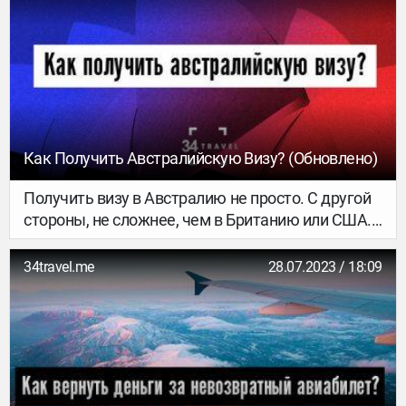
Как Получить Австралийскую Визу? (обновлено)
Получить визу в Австралию не просто. С другой
стороны, не сложнее, чем в Британию или США.
Правильный пакет документов, гарантия
финансовой состоятельности и немного
34travel.me
28.07.2023 / 18:09
терпения – и ты уже на пути в страну мечты.
Составили подробный мануал, в котором есть
вся нужная информация от и до. Бери и делай!