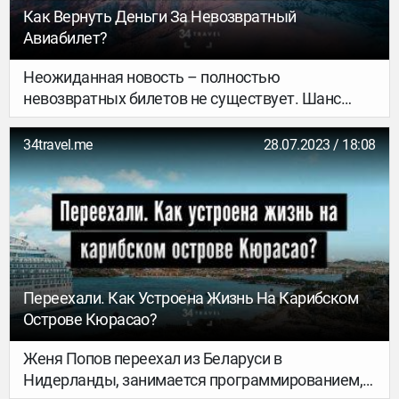
Как Вернуть Деньги За Невозвратный
Авиабилет?
Неожиданная новость – полностью
невозвратных билетов не существует. Шанс
вернуть хотя бы малую часть денег есть даже в
случае с акционными авиабилетами самых
34travel.me
28.07.2023 / 18:08
дешевых лоукостеров. Рассказываем, как это
провернуть.
Переехали. Как Устроена Жизнь На Карибском
Острове Кюрасао?
Женя Попов переехал из Беларуси в
Нидерланды, занимается программированием,