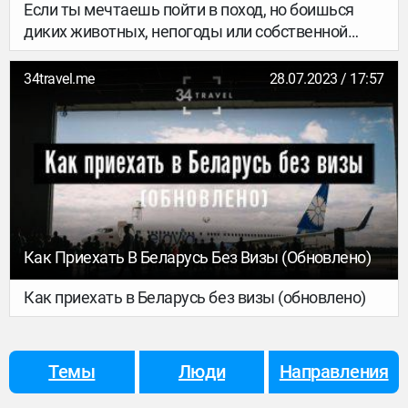
Если ты мечтаешь пойти в поход, но боишься
диких животных, непогоды или собственной
неопытности и не знаешь, с чего начать –
подготовили материал специально для тебя.
34travel.me
28.07.2023 / 17:57
Разбирались в вопросе вместе с Кариной Ситник,
инструкторкой по туризму и создательницей
проектов «Поход в народ» и Kayak Minsk, которая
прошлась с походами по горам Украины,
Болгарии, Польши, Турции, равнинам и рекам
Беларуси.
Как Приехать В Беларусь Без Визы (обновлено)
Как приехать в Беларусь без визы (обновлено)
Темы
Люди
Направления