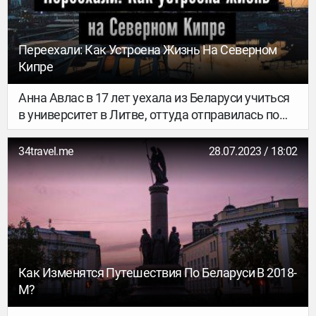
Переехали: Как Устроена Жизнь На Северном
Кипре
Анна Авлас в 17 лет уехала из Беларуси учиться
в университет в Литве, оттуда отправилась по
обмену в Турцию, а затем к берегам Северного
Кипра, где получила степень магистра
34travel.me
28.07.2023 / 18:02
социальных наук и осталась работать в
международном маркетинге своего
университета. Параллельно преподает уличные
стили танца и делится опытом путешествий на
сайте.
Как Изменятся Путешествия По Беларуси В 2018-
М?