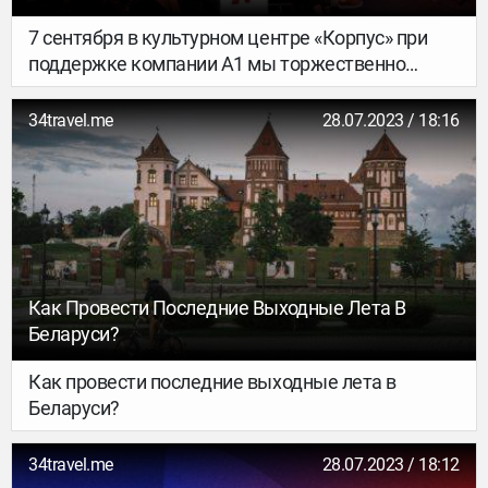
7 сентября в культурном центре «Корпус» при
поддержке компании А1 мы торжественно
открыли новый сезон офлайновых встреч – и
провели душевный 34travel Day: Go to Belarus
34travel.me
28.07.2023 / 18:16
edition. Как видно из названия, говорили о
Беларуси: природных местах, красивых городах,
движовых фестивалях и архитектурных
противоречиях. О том, как это было – в нашем
большом фоторепортаже.
Как Провести Последние Выходные Лета В
Беларуси?
Как провести последние выходные лета в
Беларуси?
34travel.me
28.07.2023 / 18:12