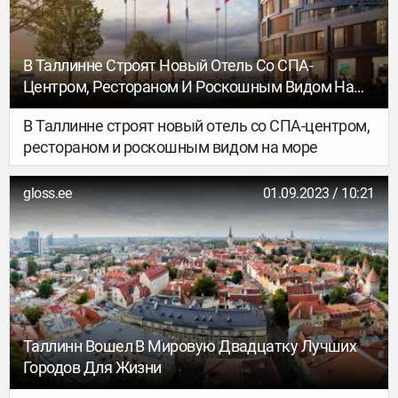
В Таллинне Строят Новый Отель Со СПА-
Центром, Рестораном И Роскошным Видом На
Море
В Таллинне строят новый отель со СПА-центром,
рестораном и роскошным видом на море
gloss.ee
01.09.2023 / 10:21
Таллинн Вошел В Мировую Двадцатку Лучших
Городов Для Жизни