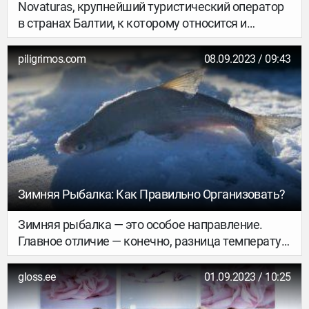
Novaturas, крупнейший туристический оператор
в странах Балтии, к которому относится и
эстонский туроператор Novatours, первым на
рынке представил всю программу летних туров
piligrimos.com
08.09.2023 / 09:43
на 2024 год, куда вошли и новые пункты
назначения для путешествий из Эстонии —
остров Кипр, солнечное побережье Испании и
регион Калабрия в Италии.
Зимняя Рыбалка: Как Правильно Организовать?
Зимняя рыбалка — это особое направление.
Главное отличие — конечно, разница температур.
Обитатели водоемов активности проявляют
мало и клевать не хотят. А рыбаку нужно
gloss.ee
01.09.2023 / 10:25
постоянно помнить о своей безопасности.
Причем речь как о переохлаждении, так и