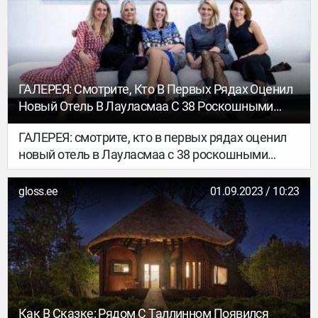
нахождении на льду. И тем не менее есть те, кто
предпочитает зимнюю рыбалку летней. Даже
соревнования проходят среди профессионалов.
Piligrimos познакомился с направлением
поближе и значительно заранее, чтобы было
ГАЛЕРЕЯ: Смотрите, Кто В Первых Рядах Оценил
время подготовиться к сезону.
Новый Отель В Лауласмаа С 38 Роскошными
Номерами
ГАЛЕРЕЯ: смотрите, кто в первых рядах оценил
новый отель в Лауласмаа с 38 роскошными
номерами
gloss.ee
01.09.2023 / 10:23
Как В Сказке: Рядом С Таллинном Появился