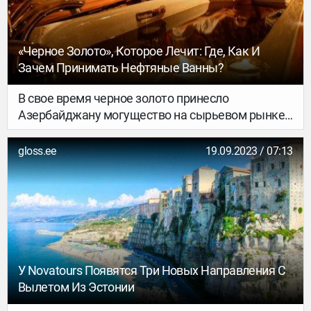
«Черное Золото», Которое Лечит: Где, Как И
Зачем Принимать Нефтяные Ванны?
В свое время черное золото принесло
Азербайджану могущество на сырьевом рынке.
Однако местная нефть, добываемая в
Нафталане, свою силу раскрывает и в
gloss.ee
19.09.2023 / 07:13
медицинских целях, помогая лечить самые
различные заболевания вот уже сотни лет.
У Novatours Появятся Три Новых Направления С
Вылетом Из Эстонии