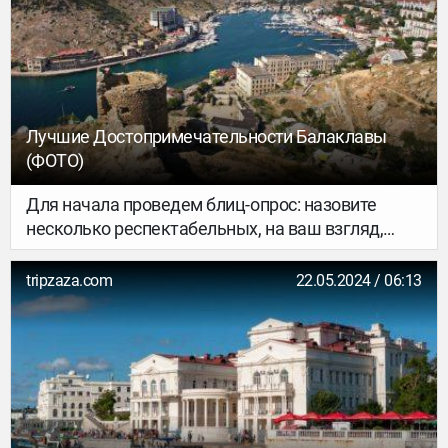
солнечный город незабываемым.
Лучшие Достопримечательности Балаклавы
(ФОТО)
Для начала проведем блиц-опрос: назовите
несколько респектабельных, на ваш взгляд,
крымских курортов. Ялта? Коктебель?
Евпатория?
tripzaza.com
22.05.2024 / 06:13