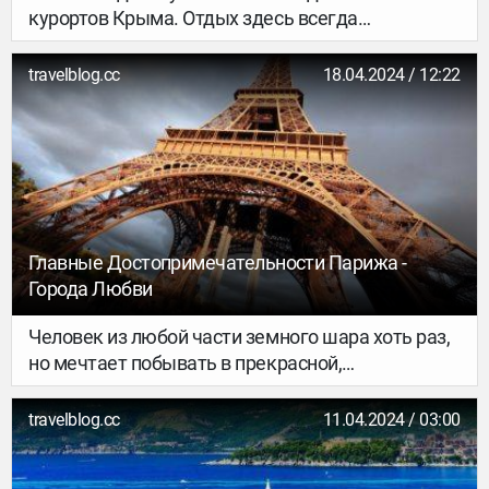
курортов Крыма. Отдых здесь всегда
пользовался популярностью, а поток туристов в
город каждое лето просто огромен. Это
travelblog.cc
18.04.2024 / 12:22
совершенно не удивительно, поскольку на
курорте отличные условия для отдыхающих:
прекрасные галечные пляжи, чистейшая
лазурная вода и развлечения. Не знаете что
посмотреть? Многочисленные исторические
достопримечательности Алупки ждут Вас!
Главные Достопримечательности Парижа -
Города Любви
Человек из любой части земного шара хоть раз,
но мечтает побывать в прекрасной,
романтической Франции. Страна стала
настоящим символом любви и искренних
travelblog.cc
11.04.2024 / 03:00
отношений. Историческим центром и столицей
Франции является Париж – город, сохранивший