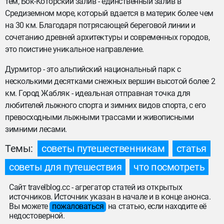
тем, Бок-Которский залив - единственный залив в
Средиземном море, который вдается в материк более чем
на 30 км. Благодаря потрясающей береговой линии и
сочетанию древней архитектуры и современных городов,
это поистине уникальное направление.
Дурмитор - это альпийский национальный парк с
несколькими десятками снежных вершин высотой более 2
км. Город Жабляк - идеальная отправная точка для
любителей лыжного спорта и зимних видов спорта, с его
превосходными лыжными трассами и живописными
зимними лесами.
Темы:
советы путешественникам
статья
советы для путешествия
что посмотреть
Сайт travelblog.cc - агрегатор статей из открытых
источников. Источник указан в начале и в конце анонса.
Вы можете
пожаловаться
на статью, если находите её
недостоверной.