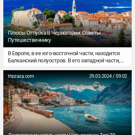
в себе богатейшую культуру, традиции, и самую
большую часть достопримечательностей
страны.
Плюсы Отпуска В Черногории: Советы
Путешественнику
В Европе, в ее юго-восточной части, находится
Балканский полуостров. В его западной части,
раскинулась Черногория. Балканский
полуостров вдается в море на 950 км.
tripzaza.com
29.03.2024 / 09:02
Адриатическое море и Бока-Которский залив
омывают Черногорию с юго-запада. Вдоль
побережья разбросано 14 островов, береговая
протяженность которых 15.6 км.