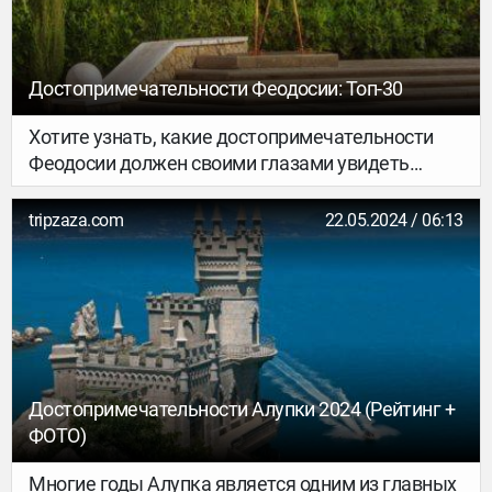
ласковые солнечные лучи и удобные пляжи
сделают незабываемым отдых на этом курорте.
Достопримечательности Феодосии: Топ-30
Хотите узнать, какие достопримечательности
Феодосии должен своими глазами увидеть
каждый турист? Тогда внимательно изучите этот
обзор. Мы расскажем вам, что посмотреть в
tripzaza.com
22.05.2024 / 06:13
Феодосии следует в обязательном порядке, вне
зависимости от того, как долго продолжается
поездка по гостеприимному городу.
Достопримечательности Алупки 2024 (Рейтинг +
ФОТО)
Многие годы Алупка является одним из главных