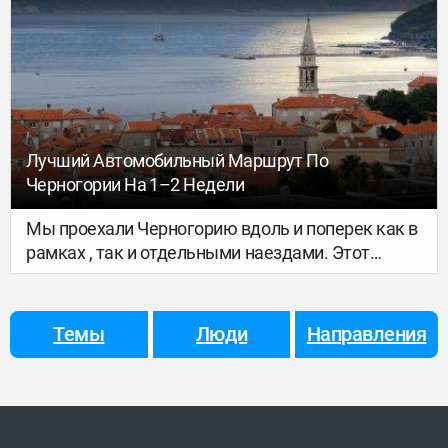
лиловые крокусы. Активно праздновать весну и
радоваться теплым солнечным дням уже
начали и в одном из самых известных
черногорских отелей 5* Regent Porto Montenegro
в Тивате.
Лучший Автомобильный Маршрут По
Черногории На 1–2 Недели
Мы проехали Черногорию вдоль и поперек как в
рамках , так и отдельными наездами. Этот
маршрут по Черногории действительно лучший
поскольку включает все лучшее в стране и то
что можно успеть посмотреть за неделю-две
Темы
Люди
Направления
самостоятельного путешествия.