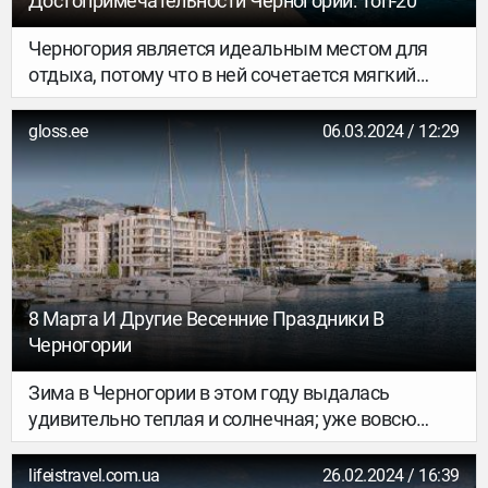
Достопримечательности Черногории: Топ-20
Черногория является идеальным местом для
отдыха, потому что в ней сочетается мягкий
климат, чистый воздух, теплое море. Все это не
может не привлекать туристов в огромных
gloss.ee
06.03.2024 / 12:29
количествах. Каждый желает узнать, что
посмотреть в Черногории. А посмотреть там
действительно есть что.
Достопримечательности Черногории радуют
своим разнообразием, оригинальностью.
8 Марта И Другие Весенние Праздники В
Черногории
Зима в Черногории в этом году выдалась
удивительно теплая и солнечная; уже вовсю
цветут магнолии, а в окрестностях городка
Цетинье высоко в горах распустились ярко-
lifeistravel.com.ua
26.02.2024 / 16:39