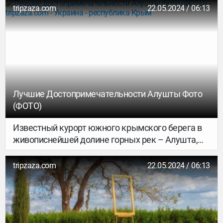
изучите наш обзор. Мы расскажем вам про те
tripzaza.com
22.05.2024 / 06:13
достопримечательности Евпатории,
познакомиться с которыми лично должен
каждый турист.
Лучшие Достопримечательности Алушты Фото
(ФОТО)
Известный курорт южного крымского берега в
живописнейшей долине горных рек – Алушта,
достопримечательностями и развлечениями
ежегодно привлекает множество туристов. В
tripzaza.com
22.05.2024 / 06:13
этом приморском городке приятный климат,
обеспечивающий движение воздушных потоков
на горных перевалах, которые существенно
смягчают летние знойные дни. Чистейшее море,