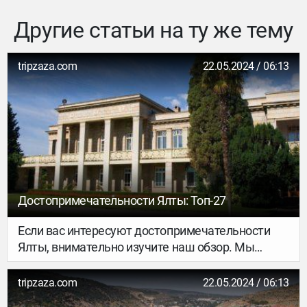
Другие статьи на ту же тему
tripzaza.com
22.05.2024 / 06:13
Достопримечательности Ялты: Топ-27
Если вас интересуют достопримечательности
Ялты, внимательно изучите наш обзор. Мы
расскажем о том, что посмотреть в Ялте должен
каждый турист, и какие памятники культуры и
tripzaza.com
22.05.2024 / 06:13
истории сделают ваше путешествие в