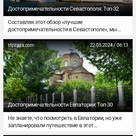
Достопримечательности Севастополя: Топ-32
Составляя этот обзор «лучшие
достопримечательности в Севастополе», мы
ориентировались на отзывы и рекомендации
опытных туристов и гидов. Если вы не знаете,
tripzaza.com
22.05.2024 / 06:13
что посмотреть в Севастополе следует
непременно, просто изучите наш рейтинг.
Достопримечательности Евпатории: Топ-30
Не знаете, что посмотреть в Евпатории, но уже
запланировали путешествие в этот
гостеприимный город? Тогда внимательно