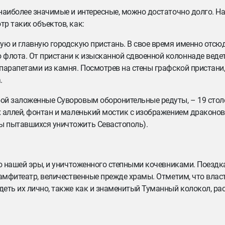
наиболее значимые и интересные, можно достаточно долго. На
р таких объектов, как:
ую и главную городскую пристань. В свое время именно отсю
флота. От пристани к изысканной сдвоенной колоннаде веде
парапетами из камня. Посмотрев на стены графской пристани
.
ой заложенные Суворовым оборонительные редуты, – 19 столе
х аллей, фонтан и маленький мостик с изображением драконо
ы пытавшихся уничтожить Севастополь).
до нашей эры, и уничтоженного степными кочевниками. Поездк
 амфитеатр, величественные прежде храмы. Отметим, что влас
деть их лично, также как и знаменитый Туманный колокол, р