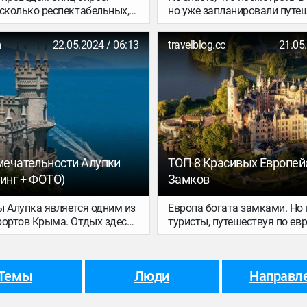
есколько респектабельных,
но уже запланировали путе
яд, крымских курортов.
этот гостеприимный город?
ебель? Евпатория?
внимательно изучите наш о
m
22.05.2024 / 06:13
travelblog.cc
21.05
расскажем вам про те
достопримечательности Евп
познакомиться с которыми
должен каждый турист.
ечательности Алупки
ТОП 8 Красивых Европей
тинг + ФОТО)
Замков
ы Алупка является одним из
Европа богата замками. Но 
рортов Крыма. Отдых здесь
туристы, путешествуя по ев
ьзовался популярностью, а
городам, обращают на них 
тов в город каждое лето
омен. Это совершенно не
Темы
Люди
Направл
, поскольку на курорте
словия для отдыхающих:
 галечные пляжи, чистейшая