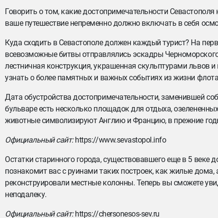
Говорить о том, какие достопримечательности Севастополя 
ваше путешествие непременно должно включать в себя осмот
Куда сходить в Севастополе должен каждый турист? На перв
всевозможные битвы отправлялись эскадры Черноморского 
лестничная конструкция, украшенная скульптурами львов и 
узнать о более памятных и важных событиях из жизни флота
Дата обустройства достопримечательности, заменившей соб
бульваре есть несколько площадок для отдыха, озелененны
животные символизируют Англию и Францию, в прежние год
Официальный сайт:
https://www.sevastopol.info
Остатки старинного города, существовавшего еще в 5 веке 
познакомит вас с руинами таких построек, как жилые дома,
реконструировали местные колонны. Теперь вы сможете уви
неподалеку.
Официальный сайт:
https://chersonesos-sev.ru