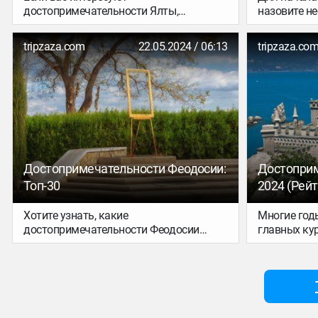
достопримечательности Ялты,
назовите н
внимательно изучите наш обзор. Мы
на ваш взгл
расскажем о том, что посмотреть в
Ялта? Кокт
tripzaza.com
22.05.2024 / 06:13
tripzaza.co
Ялте должен каждый турист, и какие
памятники культуры и истории сделают
ваше путешествие в солнечный город
незабываемым.
Достопримечательности Феодосии:
Достоприм
Топ-30
2024 (Рей
Хотите узнать, какие
Многие год
достопримечательности Феодосии
главных ку
должен своими глазами увидеть
всегда пол
каждый турист? Тогда внимательно
поток турис
изучите этот обзор. Мы расскажем вам,
просто огр
что посмотреть в Феодосии следует в
удивительно
обязательном порядке, вне
отличные у
зависимости от того, как долго
прекрасные