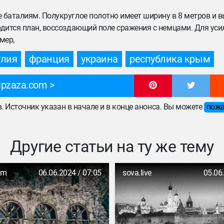
 баталиям. Полукруглое полотно имеет ширину в 8 метров и в
одится план, воссоздающий поле сражения с немцами. Для уси
мер,
глия
франция
украина
республика крым
ipzaza.com
ов. Источник указан в начале и в конце анонса. Вы можете
пожа
Другие статьи на ту же тему
om
06.06.2024 / 07:05
sova.live
05.06