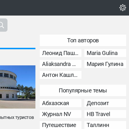
Топ авторов
Леонид Пашковский
Maria Gulina
Aliaksandra Murashka
Мария Гулина
Антон Кашликов
Популярные темы
Абхазская
Депозит
Журнал NV
НВ Travel
пытных туристов
Путешествие
Таллинн