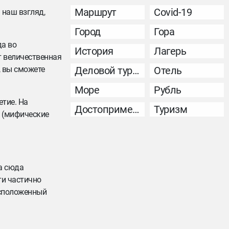
Маршрут
Covid-19
 наш взгляд,
Город
Гора
да во
История
Лагерь
т величественная
, вы сможете
Деловой туризм
Отель
Море
Рубль
тие. На
Достопримечательность
Туризм
в (мифические
а сюда
ти частично
асположенный