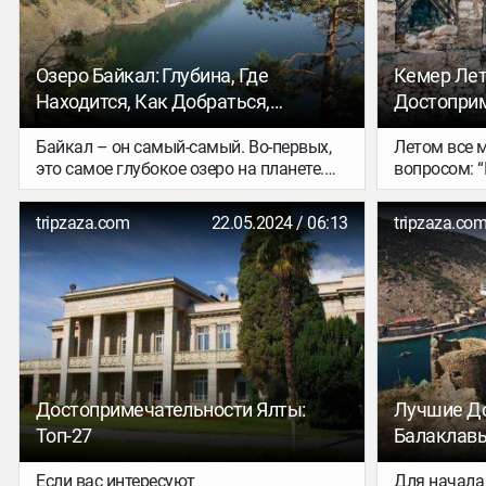
Озеро Байкал: Глубина, Где
Кемер Лет
Находится, Как Добраться,
Достоприм
Природные
Шоппинг
Байкал – он самый-самый. Во-первых,
Летом все 
Достопримечательности
это самое глубокое озеро на планете.
вопросом: 
Во-вторых, это самое древнее озеро на
отдыхать?”
планете. В-третьих – самое чистое
определить
tripzaza.com
22.05.2024 / 06:13
tripzaza.co
озеро на планете. И в-четвёртых, это
самолеты л
самый крупный резервуар пресной
отдаленные
воды в мире. Вот что такое Байкал!
найти место
и горы, тиш
невероятная
ответ: вам 
заброниров
Минска. Это
топ лучших
Достопримечательности Ялты:
Лучшие Д
стране, не
Топ-27
Балаклав
докажет, чт
удивить да
Если вас интересуют
Для начала