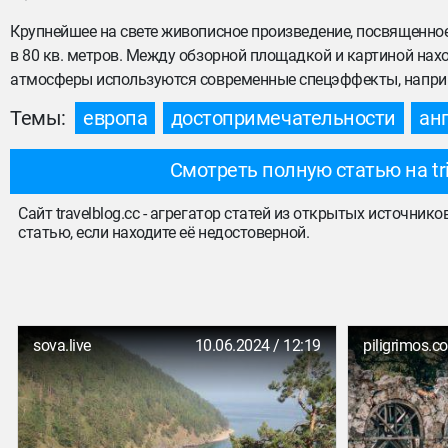
Крупнейшее на свете живописное произведение, посвященное
в 80 кв. метров. Между обзорной площадкой и картиной нах
атмосферы используются современные спецэффекты, напри
Темы:
европа
достопримечательности
ан
Смотреть полную статью на tr
Сайт travelblog.cc - агрегатор статей из открытых источник
статью, если находите её недостоверной.
sova.live
10.06.2024 / 12:19
piligrimos.c