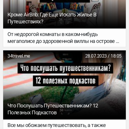
Кроме AirBnb: Где Еще Искать Жилье В
Путешествиях?
От недорогой комнаты в каком-нибудь
мегаполисе до здоровенной виллы на острове –
собрали десяток сервисов, которые помогут
найти идеальный домик для твоих каникул. Не
34travel.me
28.07.2023 / 18:05
ограничивайся привычными сайтами – перед
тобой целый интернет вариантов.
Что Послушать Путешественникам? 12
Полезных Подкастов
Все мы обожаем путешествовать, а также