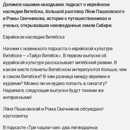
Делимся нашими находками: подкаст о еврейском
наследии Витебска, большой разговор Лёни Пашковского
и Ромы Свечникова, истории о путешественниках и
ученых, открывавших неизведанные земли Сибири.
Еврейское наследие Витебска
Начнем с новенького подкаста о еврейской культуре
Витебске – «Тайрэ Витебск». В первом выпуске об
иудейской культуре рассказывает витебский раввин. В
каком месте планеты Витебском интересуются больше, чем
в самом Витебске? В чем разница между евреями и
иудеями? Можно ли не иудею попасть в синагогу?
Надеемся, следующие выпуски будут такими же
интересными!
Лёня Пашковский и Рома Свечников обсуждают
кругосветку
В подкасте «Три чашки чая» два легендарных