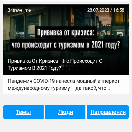
34travel.me
28.07.2023 / 16:58
Прививка От Кризиса: Что Происходит С
Туризмом В 2021 Году?
Пандемия COVID-19 нанесла мощный апперкот
международному туризму – да такой, что
некоторые игроки после нокаута с ринга уже не
встали. Казалось бы, с получением вакцины (и
не одной) ситуация должна улучшиться, однако
Темы
Люди
Направления
официальные цифры демонстрируют иное: в
2021 году тревелу не просто не стало лучше –
его состояние ухудшилось. Почему?