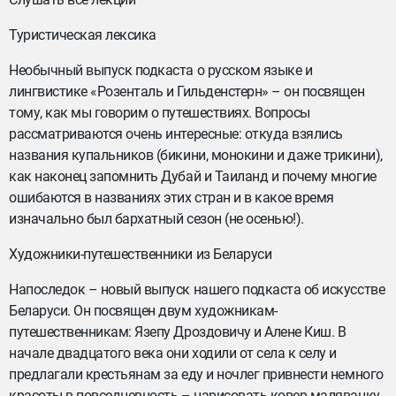
Туристическая лексика
Необычный выпуск подкаста о русском языке и
лингвистике «Розенталь и Гильденстерн» – он посвящен
тому, как мы говорим о путешествиях. Вопросы
рассматриваются очень интересные: откуда взялись
названия купальников (бикини, монокини и даже трикини),
как наконец запомнить Дубай и Таиланд и почему многие
ошибаются в названиях этих стран и в какое время
изначально был бархатный сезон (не осенью!).
Художники-путешественники из Беларуси
Напоследок – новый выпуск нашего подкаста об искусстве
Беларуси. Он посвящен двум художникам-
путешественникам: Язепу Дроздовичу и Алене Киш. В
начале двадцатого века они ходили от села к селу и
предлагали крестьянам за еду и ночлег привнести немного
красоты в повседневность – нарисовать ковер-маляванку.