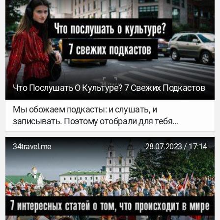
университетов сейчас демонстрируют
академическую солидарность с Украиной.
Польша, Литва и некоторые другие страны
предлагают уже ставшими традиционными
программы для беларусов. Собрали интересные
варианты в одном материале, чтобы тебе было
проще сориентироваться.
Что Послушать О Культуре? 7 Свежих Подкастов
Мы обожаем подкасты: и слушать, и
записывать. Поэтому отобрали для тебя
несколько отличных свежих выпусков проектов
о культуре, архитектуре и искусстве, за
34travel.me
28.07.2023 / 17:14
которыми и сами с удовольствием следим.