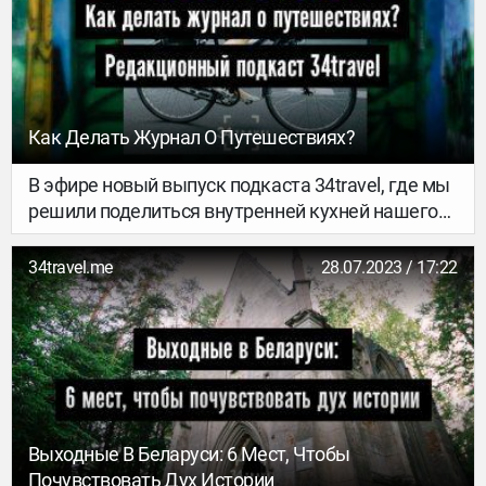
Как Делать Журнал О Путешествиях?
В эфире новый выпуск подкаста 34travel, где мы
решили поделиться внутренней кухней нашего
журнала – получился очень дружеский
редакторский разговор. Почти летучка!
34travel.me
28.07.2023 / 17:22
Выходные В Беларуси: 6 Мест, Чтобы
Почувствовать Дух Истории