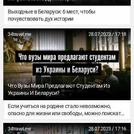
Выходные в Беларуси: 6 мест, чтобы
почувствовать дух истории
34travel.me
28.07.2023 / 17:18
Что Вузы Мира Предлагают Студентам Из
Украины И Беларуси?
Если учиться на родине стало невозможно,
опасно для жизни или свободы, можно поискать
варианты за рубежом и мигрировать по
образовательной линии. Всё больше
34travel.me
28.07.2023 / 17:16