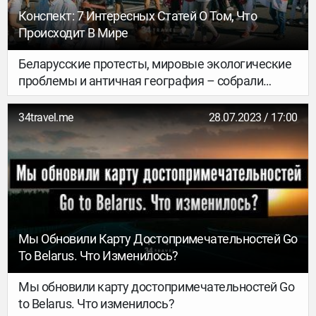
Конспект: 7 Интересных Статей О Том, Что
Происходит В Мире
Беларусские протесты, мировые экологические
проблемы и античная география – собрали
интересные материалы для наших
любознательных читателей.
34travel.me
28.07.2023 / 17:00
Мы Обновили Карту Достопримечательностей Go
To Belarus. Что Изменилось?
Мы обновили карту достопримечательностей Go
to Belarus. Что изменилось?