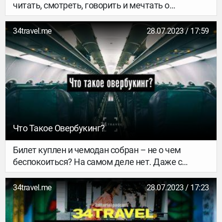
читать, смотреть, говорить и мечтать о
путешествиях. Пришло время откопать, что бы
еще и послушать про тревел. Мы выбрали 12
34travel.me
28.07.2023 / 17:59
достойных подкастов, в которых рассказывают
о городах, достопримечательностях, женских
соло-трипах, эмиграции и любви к родной
стране. Жми на play!
Что Такое Овербукинг?
Билет куплен и чемодан собран – не о чем
беспокоиться? На самом деле нет. Даже с
купленным билетом тебе может не хватить
места в самолете. Рассказываем, почему это
34travel.me
28.07.2023 / 17:23
может произойти и что делать в таком случае.