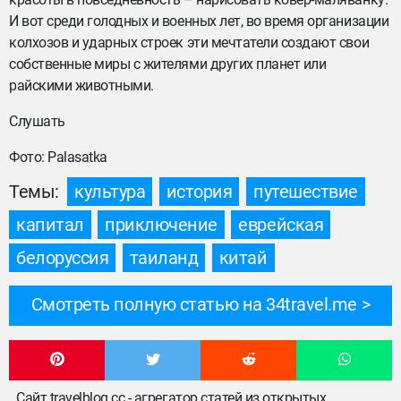
И вот среди голодных и военных лет, во время организации
колхозов и ударных строек эти мечтатели создают свои
собственные миры с жителями других планет или
райскими животными.
Слушать
Фото: Palasatka
Темы:
культура
история
путешествие
капитал
приключение
еврейская
белоруссия
таиланд
китай
Смотреть полную статью на 34travel.me
Сайт travelblog.cc - агрегатор статей из открытых