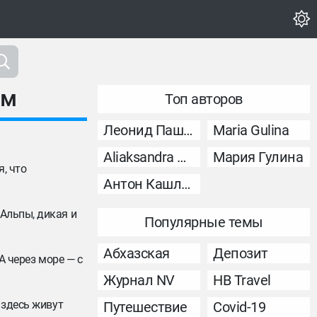
ам
Топ авторов
Леонид Пашковский
Maria Gulina
Aliaksandra Murashka
Мария Гулина
, что
Антон Кашликов
 Альпы, дикая и
Популярные темы
Абхазская
Депозит
А через море — с
Журнал NV
НВ Travel
 здесь живут
Путешествие
Covid-19