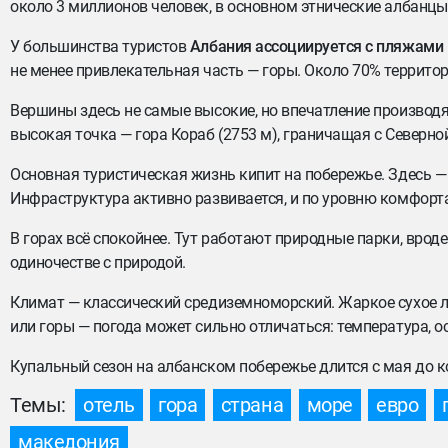
около 3 миллионов человек, в основном этнические албанцы
У большинства туристов
Албания ассоциируется с пляжами
не менее привлекательная часть — горы. Около 70% террито
Вершины здесь не самые высокие, но впечатление производ
высокая точка — гора Кораб (2753 м), граничащая с Северн
Основная туристическая жизнь кипит на побережье. Здесь — 
Инфраструктура активно развивается, и по уровню комфорт
В горах всё спокойнее. Тут работают природные парки, вроде
одиночестве с природой.
Климат — классический средиземноморский. Жаркое сухое л
или горы — погода может сильно отличаться: температура, 
Купальный сезон на албанском побережье длится с мая до к
Темы:
отель
гора
страна
море
евро
македония