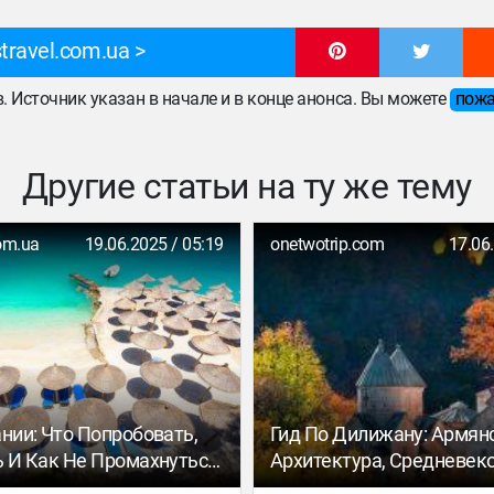
travel.com.ua
ов. Источник указан в начале и в конце анонса. Вы можете
пожа
Другие статьи на ту же тему
com.ua
19.06.2025 / 05:19
onetwotrip.com
17.06
ании: Что Попробовать,
Гид По Дилижану: Армян
ь И Как Не Промахнуться
Архитектура, Средневек
м
Монастыри И Экстрим-