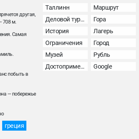
Таллинн
Маршрут
прячется другая,
Деловой туризм
Гора
 708 м.
История
Лагерь
ения. Самая
Ограничения
Город
Музей
Рубль
амиль.
Достопримечательность
Google
шанс побыть в
она — побережье
но
греция