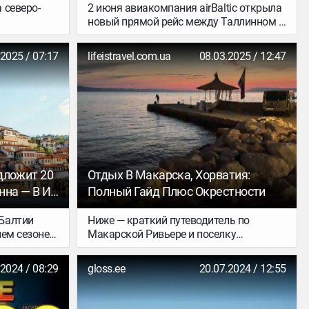
 северо-
2 июня авиакомпания airBaltic открыла
новый прямой рейс между Таллинном и
Тираной — столицей Албании. Время
тории
полёта составляет около трёх часов,
.2025 / 07:17
lifeistravel.com.ua
08.03.2025 / 12:47
о парка.
рейсы будут выполняться дважды в
ружён
неделю вплоть до 30 сентября 2025
ми лесами,
года.
лся
роклимат.
подойдёт и
я
 можно
ь
едложит 20
Отдых В Макарска, Хорватия:
и
нна — В Их
Полный Гайд Плюс Окрестности
иле,
я И
улку,
Балтии
Ниже — краткий путеводитель по
ивописным
тнем сезоне
Макарской Ривьере и поселку
ремя в
 прямые
Макарска, что смотреть, куда поехать,
лайнах.
аршрутам по
где отдыхать и где остановиться,
.2024 / 08:29
gloss.ee
20.07.2024 / 12:55
ми. Это
лучшие пляжи и развлечения,
ти как для
рекомендации по жилью.
поездок и