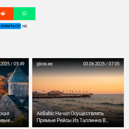
ловаться
на
.2025 / 05:49
gloss.ee
03.06.2025 / 07:05
ская
AirBaltic Начал Осуществлять
овые
Прямые Рейсы Из Таллинна В
Тирану