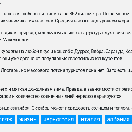
.
— и не зря: побережье тянется на 362 километра. Но за морем 
рии занимают именно они. Средняя высота над уровнем моря —
ят: дикая природа, минимальная инфраструктура, дух приключ
ой Македонией.
курорты на любой вкус и кошелёк: Дуррес, Влёра, Саранда, Кс
а они уже догоняют популярных европейских конкурентов.
 Ллогары, но массового потока туристов пока нет. Зато есть 
ето и мягкая дождливая зима. Правда, в зависимости от реги
осадки и количество солнечных дней нередко варьируются.
онца сентября. Октябрь может порадовать солнцем и теплом, 
пляж
жизнь
черногория
италия
албания