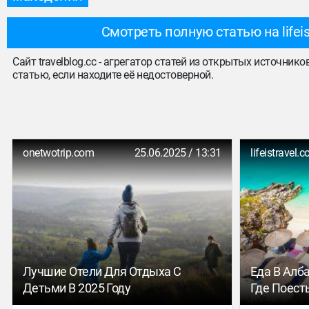
Смотреть полную статью на lifeis
Сайт travelblog.cc - агрегатор статей из открытых источник
статью, если находите её недостоверной.
onetwotrip.com
25.06.2025 / 13:31
lifeistravel.
Лучшие Отели Для Отдыха С
Еда В Алб
Детьми В 2025 Году
Где Поест
С Выборо