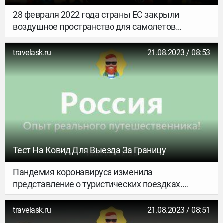
28 февраля 2022 года страны ЕС закрыли
воздушное пространство для самолетов
российских авиакомпаний: с тех пор они не могут
не только взлетать и приземляться на
travelask.ru
21.08.2023 / 08:53
территории этих государств, но и выстраивать
над ними маршруты. Позже небо для
отечественных самолетов закрыли также США
и Канада. Сейчас прямое авиасообщение
остается только с одной европейской страной —
Сербией.
Тест На Ковид Для Выезда За Границу
Пандемия коронавируса изменила
представление о туристических поездках.
Долгое время выезд за пределы родной страны
был для россиян невозможен, однако сейчас
travelask.ru
21.08.2023 / 08:51
международный туризм начал