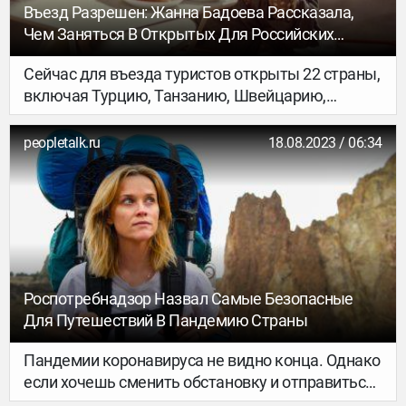
Въезд Разрешен: Жанна Бадоева Рассказала,
Чем Заняться В Открытых Для Российских
Туристов Странах
Сейчас для въезда туристов открыты 22 страны,
включая Турцию, Танзанию, Швейцарию,
Великобританию, Мальдивы, Египет, ОАЭ, США,
Гаити и Казахстан. Также Россия возобновила
peopletalk.ru
18.08.2023 / 06:34
авиасообщение с Южной Кореей. А с октября к
списку разрешенных для путешествий стран
прибавятся Греция и Чехия.
Роспотребнадзор Назвал Самые Безопасные
Для Путешествий В Пандемию Страны
Пандемии коронавируса не видно конца. Однако
если хочешь сменить обстановку и отправиться
на отдых в другую страну, будь аккуратен!