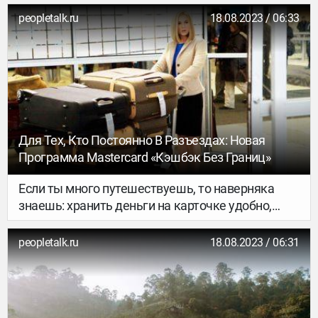
Роспотребнадзор оценил эпидемиологическую
peopletalk.ru
18.08.2023 / 06:33
обстановку за рубежом и назвал самые
безопасные точки на карте, с которыми Россия
возобновила регулярное авиасообщение. За
основу легли три критерия: заболеваемость за
14 дней, среднесуточные темпы прироста, а
также объемы тестирования.
Для Тех, Кто Постоянно В Разъездах: Новая
Программа Mastercard «Кэшбэк Без Границ»
Если ты много путешествуешь, то наверняка
знаешь: хранить деньги на карточке удобно,
безопасно и очень выгодно. А если у тебя
карта Platinum Mastercard®,WorldMastercard
peopletalk.ru
18.08.2023 / 06:31
Black Edition®,World Elite Mastercard®, то ты
сможешь получить часть потраченных средств
обратно (попросту говоря — кэшбэк).