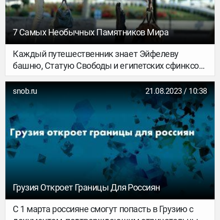
7 Самых Необычных Памятников Мира
Каждый путешественник знает Эйфелеву
башню, Статую Свободы и египетских сфинксов.
Фотографиями из этих локаций не удивишь ни
друзей, ни подписчиков в социальных сетях. Где
snob.ru
21.08.2023 / 10:38
искать те самые монументы, которые способны
вызвать вау-эффект даже у самых опытных
путешественников? Составили подборку самых
необычных памятников мира.
Грузия Откроет Границы Для Россиян
С 1 марта россияне смогут попасть в Грузию с