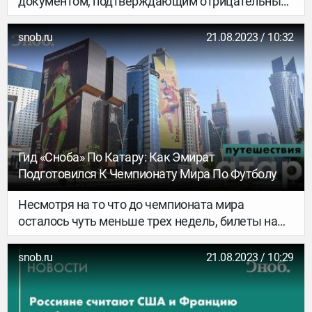
документом, подтверждающим отрицательный
результат ПЦР-теста на коронавирус, и только на
самолете. Сухопутные границы останутся
snob.ru
21.08.2023 / 10:32
закрыты. Раньше на таких условиях в страну
могли прилететь граждане государств
Евросоюза, другим иностранцам нужно было
предоставить справку о полной вакцинации.
Гид «Сноба» По Катару: Как Эмират
Подготовился К Чемпионату Мира По Футболу
Несмотря на то что до чемпионата мира
осталось чуть меньше трех недель, билеты на
матчи все еще можно купить, в том числе и из
России. Для этого россиянам нужно обратиться
snob.ru
21.08.2023 / 10:29
в MATCH Hospitality Russian Federation —
официальный агент ФИФА. Минимальная
стоимость «пакета» — 950 долларов. Правда,