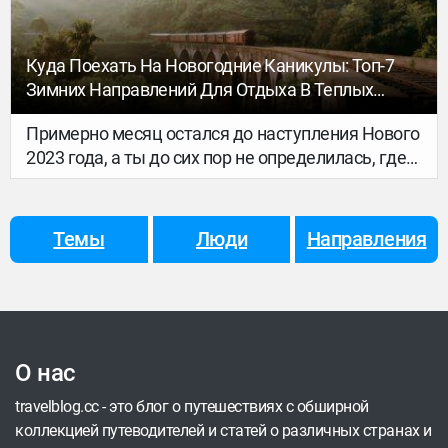
Куда Поехать На Новогодние Каникулы: Топ-7
Зимних Направлений Для Отдыха В Теплых
Краях
Примерно месяц остался до наступления Нового
2023 года, а ты до сих пор не определилась, где
провести праздничные каникулы? И при этом
тебе хочется в тепло, чтобы без снега и слякоти?
Собрали для тебя список направлений, куда
Темы
Люди
Направления
можно попасть без множества пересадок и
сложностей с визами.
О нас
travelblog.cc - это блог о путешествиях с обширной
коллекцией путеводителей и статей о различных странах и