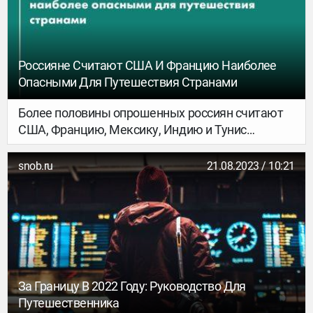
оплатить его с российского счета или карты не
получится — нужна зарубежная банковская
карточка. Билеты на самолет придется покупать
самостоятельно.Как добраться до Катара?В
Россияне Считают США И Францию Наиболее
Доху из Москвы
Опасными Для Путешествия Странами
Более половины опрошенных россиян считают
США, Францию, Мексику, Индию и Тунис
опасными для путешествия странами. Об этом
пишет ТАСС со ссылкой на опрос Ozon Travel и
snob.ru
21.08.2023 / 10:21
группы «Ренессанс страхование». Он проводился
в июле 2023 года среди жителей городов с
населением свыше одного миллиона.
За Границу В 2022 Году: Руководство Для
Путешественника