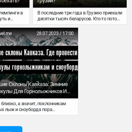
 Поехать?
Грузии?
лемпинги в
В последние три года в Грузию приехали
уть и
десятки тысяч беларусов. Кто-то потом
 Грузия.
вернулся, кто-то двинул в другие
ариантов
страны, а кто-то решил остаться. Что
vel.me
28.07.2023 / 17:00
о этой
делать, когда заканчивается годовой
cape где-то
безвиз? Как и куда выехать, чтобы не
тратить много денег? На какое время
нужно покинуть страну, чтобы потом
вернуться: 5 минут, час или сутки?
Делимся опытом грузинского визарана.
ие Склоны Кавказа: Зимние
кулы Для Горнолыжников И
бордистов
 близко, а значит, поклонникам
ых лыж и сноуборда пора
иться к новому сезону. Случается,
да, что притягательные склоны
пейских курортов оказываются не