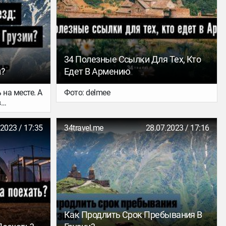
34 Полезные Ссылки Для Тех, Кто
и?
Едет В Армению
 на месте. А
Фото: delmee
в
есть все
года в
.2023 / 17:35
34travel.me
28.07.2023 / 17:16
 лето в
лазанской
горах
по стране и
ануале,
есте с
еров по
Как Продлить Срок Пребывания В