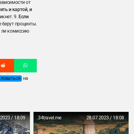
 зависимости от
ть и картой, и
икнет. 9.
Если
е берут проценты.
ет ли комиссию
ловаться
на
.2023 / 18:09
34travel.me
28.07.2023 / 18:08