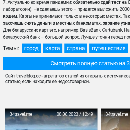
7. Актуально во время пандемии:
обязательно сдай тест на 
лаборатории). Не сделаешь этого – придется выложить 2000 G
кэшем
. Карты не принимают только в некоторых местах. Так
захочешь снять деньги в местных банкоматах, заранее узн
Для беларусских карт это, например, BasisBank, Cartubank, 
беларусский банк – большой вопрос. Лучше уточни перед по
Темы:
город
карта
страна
путешествие
Смотреть полную статью на 3
Сайт travelblog.cc - агрегатор статей из открытых источник
статью, если находите её недостоверной.
34travel.me
08.08.2023 / 12:49
34travel.me