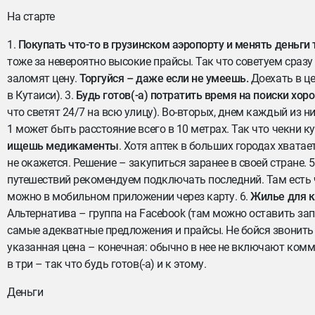
На старте
1.
Покупать что-то в грузинском аэропорту и менять деньги 
тоже за невероятно высокие прайсы. Так что советуем сразу 
заломят цену.
Торгуйся – даже если не умеешь.
Доехать в цен
в Кутаиси). 3.
Будь готов(-а) потратить время на поиски хор
что светят 24/7 на всю улицу). Во-вторых, днем каждый из н
1 может быть расстояние всего в 10 метрах. Так что чекни ку
ищешь медикаменты
. Хотя аптек в больших городах хватает
не окажется. Решение – закупиться заранее в своей стране. 5
путешествий рекомендуем подключать последний. Там есть 
можно в мобильном приложении через карту. 6.
Жилье для к
Альтернатива – группа на Facebook (там можно оставить зап
самые адекватные предложения и прайсы. Не бойся звонить а
указанная цена – конечная: обычно в нее не включают комм
в три – так что будь готов(-а) и к этому.
Деньги