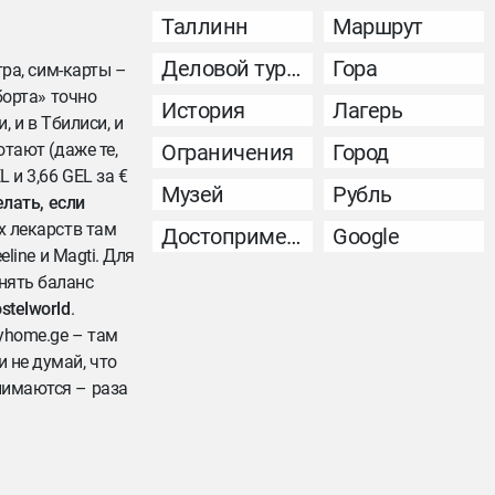
Таллинн
Маршрут
Деловой туризм
Гора
тра, сим-карты –
борта» точно
История
Лагерь
, и в Тбилиси, и
отают (даже те,
Ограничения
Город
 и 3,66 GEL за €
Музей
Рубль
елать, если
ых лекарств там
Достопримечательность
Google
eeline и Magti. Для
нять баланс
stelworld
.
yhome.ge – там
 не думай, что
днимаются – раза