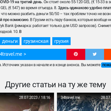
COVID-19 на третий день
. Он стоит около 55-120 GEL (€ 15-33 в
EL (€ 547) во время отъезда. 8.
Здесь одинаково удобно плати
 что можно разбить деньги 50/50 – так проблем точно не возн
ай про комиссию
. В Грузии есть пару банков, которые вообще н
Halyk Bank (ремарка: работает только для USD запросов). Сним
ездкой. 10.
В
деньги
грузинская
грузия
4travel.me
ов. Источник указан в начале и в конце анонса. Вы можете
пожа
Другие статьи на ту же тему
28.07.2023 / 18:16
34travel.me
28.07