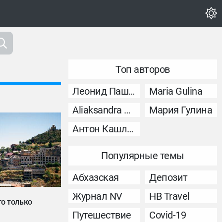
Топ авторов
Леонид Пашковский
Maria Gulina
Aliaksandra Murashka
Мария Гулина
Антон Кашликов
Популярные темы
Абхазская
Депозит
Журнал NV
НВ Travel
то только
Путешествие
Covid-19