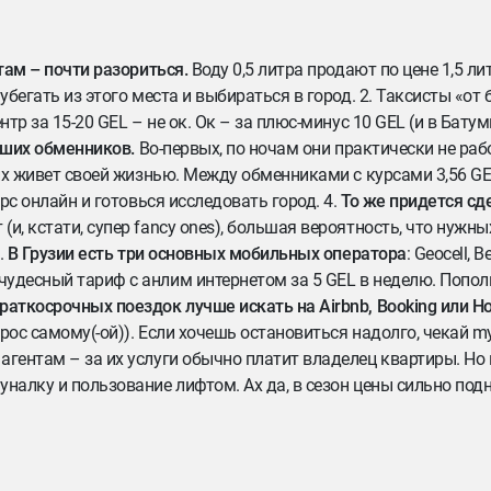
там – почти разориться.
Воду 0,5 литра продают по цене 1,5 ли
убегать из этого места и выбираться в город. 2. Таксисты «от 
тр за 15-20 GEL – не ок. Ок – за плюс-минус 10 GEL (и в Батуми
оших обменников.
Во-первых, по ночам они практически не раб
их живет своей жизнью. Между обменниками с курсами 3,56 GEL
рс онлайн и готовься исследовать город. 4.
То же придется сд
 (и, кстати, супер fancy ones), большая вероятность, что нужн
.
В Грузии есть три основных мобильных оператора
: Geocell, B
чудесный тариф с анлим интернетом за 5 GEL в неделю. Попол
раткосрочных поездок лучше искать на Airbnb, Booking или Ho
рос самому(-ой)). Если хочешь остановиться надолго, чекай m
гентам – за их услуги обычно платит владелец квартиры. Но и
уналку и пользование лифтом. Ах да, в сезон цены сильно по