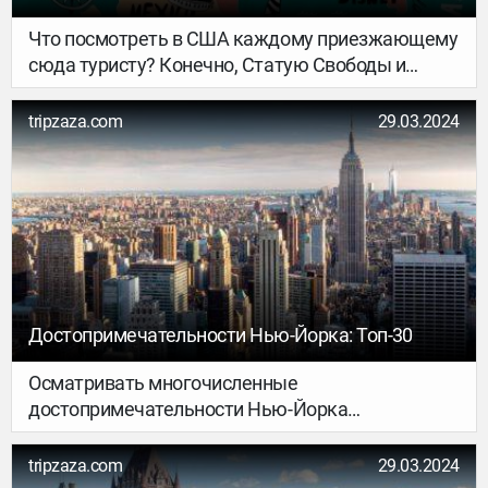
окрестностях.
Что посмотреть в США каждому приезжающему
сюда туристу? Конечно, Статую Свободы и
Голливудскую Аллею звезд, ответят бывалые
путешественники. Но есть и еще множество
tripzaza.com
29.03.2024
интересных мест в Соединенных штатах,
которые наверняка надолго останутся в памяти
туриста. Мы же сделали краткий обзор, где
описали основные достопримечательности
США.
Достопримечательности Нью-Йорка: Топ-30
Осматривать многочисленные
достопримечательности Нью-Йорка
рекомендуется с опытными гидами. Если вы не
хотите нанимать сопровождающего,
tripzaza.com
29.03.2024
внимательно изучите наш обзор. Мы составили