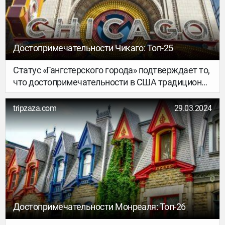
показательно, город достоин славы мирового
уровня.
Достопримечательности Чикаго: Топ-25
Статус «Гангстерского города» подтверждает то,
что достопримечательности в США традиционно
являются точным соответствием специфики
того или иного города Америки. Масштаб и
tripzaza.com
29.03.2024
уникальность культурного наследия Чикаго, не
оставит вопросов в плане: что посмотреть в
США.
Достопримечательности Монреаля: Топ-26