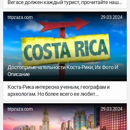
Вегасе должен каждый турист, прочитайте наш
обзор. Мы составили свой рейтинг «главные
достопримечательности в Лас-Вегасе»,
tripzaza.com
29.03.2024
учитывая отзывы опытных путешественников и
профессиональных гидов.
Достопримечательности Коста-Рики, Их Фото И
Описание
Коста-Рика интересна ученым, географам и
археологам. Но более всего ее любят
путешественники. Это маленькая страна в
Латинской Америке с разнообразным
tripzaza.com
29.03.2024
природным ландшафтом и благоприятным
климатом. Туристам интересны все
достопримечательности Коста-Рики, среди