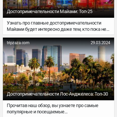
Достопримечательности Майами: Топ-25
Узнать про главные достопримечательности
Майами будет интересно даже тем, кто пока не
планирует визит на побережье Атлантического
океана. Прочитайте наш обзор, и вы узнаете, что
tripzaza.com
29.03.2024
посмотреть в Майами следует каждому
путешественнику.
Достопримечательности Лос-Анджелеса: Топ-30
Прочитав наш обзор, вы узнаете про самые
популярные и посещаемые