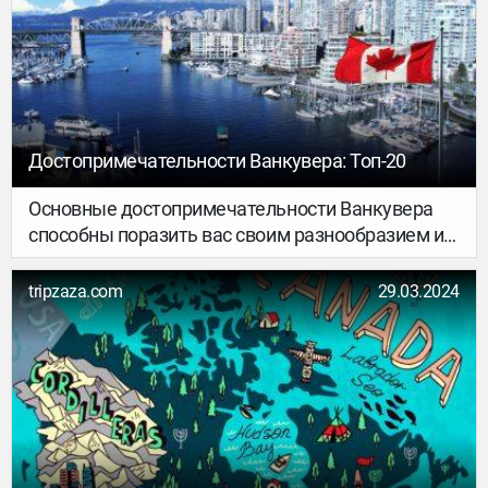
ознакомиться с рейтингом местных красот.
Достопримечательности Ванкувера: Топ-20
Основные достопримечательности Ванкувера
способны поразить вас своим разнообразием и
красотой. Поэтому перед тем, как отправиться в
путешествие, вам стоит решить, что посмотреть
tripzaza.com
29.03.2024
в Ванкувере следует обязательно, а что – лишь
при наличии свободного времени.