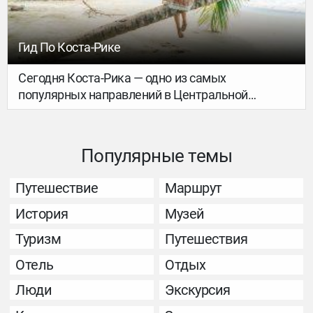
Гид По Коста-Рике
Сегодня Коста-Рика — одно из самых
популярных направлений в Центральной
Америке. Страна доступна для всех: как для
бэкпекеров и любителей бюджетных
путешествий, так и для ценителей роскошного
Популярные темы
отдыха.
Путешествие
Маршрут
История
Музей
Туризм
Путешествия
Отель
Отдых
Люди
Экскурсия