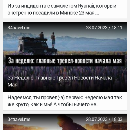
Из-за инцидента с самолетом Ryanair, который
экстренно посадили в Минске 23 мая,
беларусское небо практически закрылось.
Европейские страны приостанавливают прямое
34travel.me
28.07.2023 / 18:11
авиасообщение с Минском, самолеты
иностранных компаний начинают облетать
Беларусь. Рассказываем, что известно к этому
часу.
За Неделю: Главные Тревел-Новости Начала
Мая
Надеемся, ты провел(-а) первую неделю мая так
же круто, как и мы! А чтобы ничего не
прохлопать, лови дайджест главных тревел-
новостей начала мая.
34travel.me
28.07.2023 / 18:03