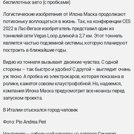
беспилотных авто (с пробками)
Логистические изобретения от Илона Маска продолжают
потихоньку воплощаться в жизнь. Так, на конференции CES
2022 в Лас-Вегасе изобретатель представил один из
тоннелей сети Vegas Loop длиной в 2,7 км. Этот тоннель
является частью подземной системы, которую планируют
построить в ближайшие годы.
Видео из тоннеля вызывает двоякие чувства. С одной
стороны – так быстро и удобно! С другой – выглядит очень
уж тесно. А пробка из электрокаров, которая показана в
ролике, кажется совсем клаустрофобной. Но, надеемся,
компания Илона Маска предусмотрит все нюансы перед
запуском проекта.
В Италии отыскался город-человек
Фото: Pio Andrea Peri
Чентурипе – небольшой городок на острове Сицилия,