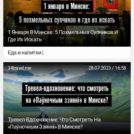
1 Января В Минске: 5 Похмельных Супчиков И
Где Их Искать
Еда и напитки |
34travel.me
28.07.2023 / 16:58
Тревел-Вдохновение: Что Смотреть На
«Паўночным Ззяннi» В Минске?