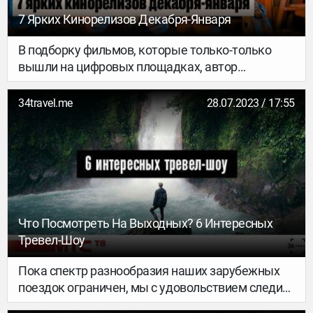
7 Ярких Кинорелизов Декабря-Января
В подборку фильмов, которые только-только
вышли на цифровых площадках, автор
телеграм-канала «That’s What He Said» Макс
Старцев включил художественное и
34travel.me
28.07.2023 / 17:55
документальное кино, классную анимацию и
два сериала, с которыми тебе точно будет
интересно провести несколько вечеров или
устроить насыщенный киноуикенд.
Что Посмотреть На Выходных? 6 Интересных
Тревел-Шоу
Пока спектр разнообразия наших зарубежных
поездок ограничен, мы с удовольствием следим
за тем, как путешествуют другие. К счастью,