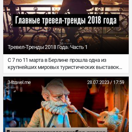
Тревел-Тренды 2018 Года. Часть 1
С 7 по 11 марта в Берлине прошла одна из
крупнейших мировых туристических выставок
ITB (Internationale Tourismus-Börse), и
параллельно с этим с 9 по 11 марта состоялся
34travel.me
28.07.2023 / 17:59
первый Berlin Travel Festival. Журналистка
Анастасия Баженова, авторка Telegram-канала
Travelclever о жизни в Берлине, побывала на
обоих мероприятиях, где узнала о будущем
тревел-индустрии и главных туристических
трендах этого года.