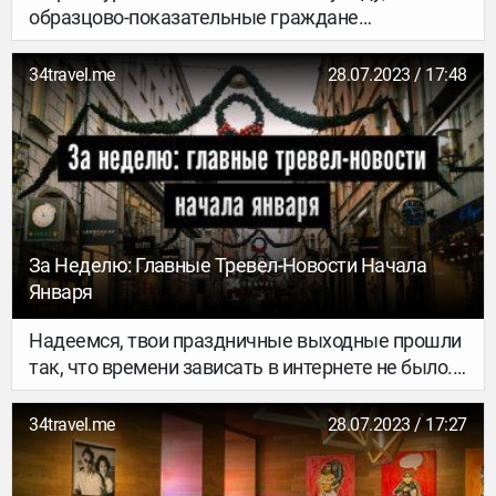
образцово-показательные граждане
вычеркивают страны из списка «Путешествия
2019» и записывают новые направления в свой
34travel.me
28.07.2023 / 17:48
wishlist. Тем временем мы проверяем, какие
тревел-тренды прошлого года оказались
верными, заглядываем в будущее и делаем
ставки на то, какими будут поездки в
следующем году. Экотуризм и персонализация
данных остаются важной частью новой
культуры путешествий, а вдобавок к ним тебя
За Неделю: Главные Тревел-Новости Начала
ждут веган-трипы, виртуальная реальность и
Января
отдых голышом.
Надеемся, твои праздничные выходные прошли
так, что времени зависать в интернете не было.
А чтобы не пропустить ничего важного, собрали
главные тревел-новости за первую неделю
34travel.me
28.07.2023 / 17:27
января. Оставайся в теме!