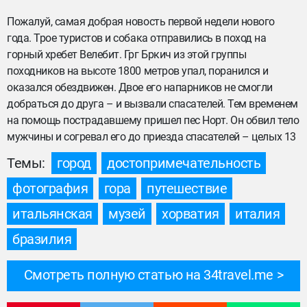
Пожалуй, самая добрая новость первой недели нового
года. Трое туристов и собака отправились в поход на
горный хребет Велебит. Грг Бркич из этой группы
походников на высоте 1800 метров упал, поранился и
оказался обездвижен. Двое его напарников не смогли
добраться до друга – и вызвали спасателей. Тем временем
на помощь пострадавшему пришел пес Норт. Он обвил тело
мужчины и согревал его до приезда спасателей – целых 13
Темы:
город
достопримечательность
фотография
гора
путешествие
итальянская
музей
хорватия
италия
бразилия
Смотреть полную статью на 34travel.me