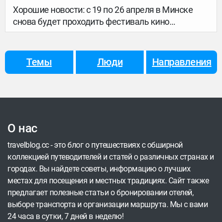
Хорошие новости: с 19 по 26 апреля в Минске
снова будет проходить фестиваль кино
Северных и Балтийских стран – «Паўночнае
ззянне». Как и в прошлом году, сможешь
посмотреть на фестивале кино из Швеции,
Темы
Люди
Направления
Финляндии, Норвегии, Дании, Эстонии,
Исландии, Дании, Литвы и Латвии. Мы же
выбрали для тебя четыре классных фильма,
которые обязательно вдохновят на очередное
путешествие.
О нас
travelblog.cc - это блог о путешествиях с обширной
коллекцией путеводителей и статей о различных странах и
городах. Вы найдете советы, информацию о лучших
местах для посещения и местных традициях. Сайт также
предлагает полезные статьи о бронировании отелей,
выборе транспорта и организации маршрута. Мы с вами
24 часа в сутки, 7 дней в неделю!