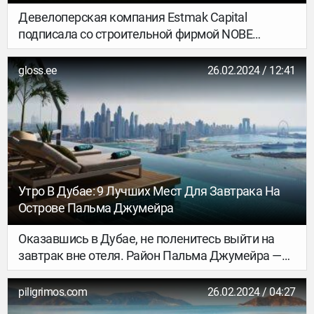
Проживания
Девелоперская компания Estmak Capital
подписала со строительной фирмой NOBE
договор о начале строительства первого в
странах Балтии отеля Novotel Living с
gloss.ee
26.02.2024 / 12:41
апартаментами-студиями. Строительство
начнется в ближайшие недели на улице Поорди
– в районе между Старым городом и портом.
Утро В Дубае: 9 Лучших Мест Для Завтрака На
Острове Пальма Джумейра
Оказавшись в Дубае, не поленитесь выйти на
завтрак вне отеля. Район Пальма Джумейра —
идеальное для этого место. От свежайшей
выпечки, блинов и пирожных до шакшуки и яиц
piligrimos.com
26.02.2024 / 04:27
Бенедикт, — вы безусловно найдете для себя то