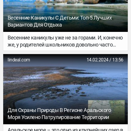
сделать первый шаг на пути к work-life balance и
в заграничной командировке найти время для
личных интересов. В нашем тексте собрали
Весенние Каникулы С Детьми: Топ-5 Лучших
главные советы о том, как отправиться на
Вариантов Для Отдыха
рабочее мероприятие и успеть увидеть новую
страну своими глазами.
Весенние каникулы уже не за горами. И, конечно
же, у родителей школьников довольно часто
встаёт вопрос: куда же отправиться в этот
период с детьми? Так как выбор направлений
lindeal.com
14.02.2024 / 13:56
ещё не так широк, как, например, летом.
Солнышко уже припекает, но не все морские
курорты готовы к встрече гостей.
Для Охраны Природы В Регионе Аральского
Моря Усилено Патрулирование Территории
Аральское море – это одно из крупнейших озер в