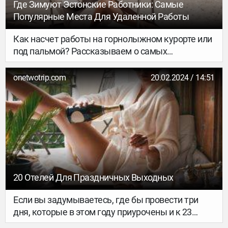
межсезонье.
Где Зимуют Эстонские Работники: Самые
Популярные Места Для Удаленной Работы
Как насчет работы на горнолыжном курорте или
под пальмой? Рассказываем о самых
популярных местах для удаленной работы.
onetwotrip.com
20.02.2024 / 14:51
20 Отелей Для Праздничных Выходных
Если вы задумываетесь, где бы провести три
дня, которые в этом году приурочены и к 23
Февраля, и к 8 Марта, у нас есть ответ. Выберите