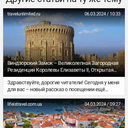
travelunlimited.ru
06.03.2024 / 10:33
Виндзорский Замок – Великолепная Загородная
Резиденция Королевы Елизаветы II, Открытая
Для Всех Желающих
Здравствуйте, дорогие читатели! Сегодня у меня
для вас – новый рассказ о посещении ещё
одного великолепного места в старой Англии. Я
попала сюда, впервые посетив Великобританию.
lifeistravel.com.ua
04.03.2024 / 09:27