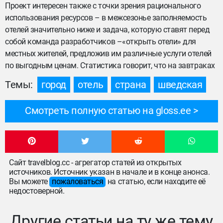
Проект интересен также с точки зрения рационального
использования ресурсов – в межсезонье заполняемость
отелей значительно ниже и задача, которую ставят перед
собой команда разработчиков –«открыть отели» для
местных жителей, предложив им различные услуги отелей
по выгодным ценам. Статистика говорит, что на завтраках
Темы:
город
отель
страна
шведская
Смотреть полную статью на gloss.ee
Сайт travelblog.cc - агрегатор статей из открытых
источников. Источник указан в начале и в конце анонса.
Вы можете
пожаловаться
на статью, если находите её
недостоверной.
Другие статьи на ту же тему