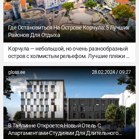
Где Остановиться На Острове Корчула: 5 Лучших
Районов Для Отдыха
Корчула — небольшой, но очень разнообразный
остров с холмистым рельефом. Лучшие пляжи и
красивые бухты разбросаны по разным частям
острова и нге везде ходит общественный
gloss.ee
28.02.2024 / 09:27
транспорт. Поэтому нужен автомобиль, тем
более что в Хорватии прекрасно развито
паромное сообщение, а перемещаться между
островами на атво одно удовольствие, которое
тебя не разорит, точно.
В Таллинне Откроется Новый Отель С
Апартаментами-Студиями Для Длительного