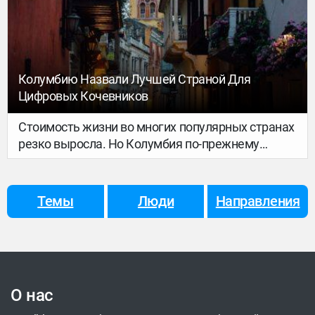
Колумбию Назвали Лучшей Страной Для
Цифровых Кочевников
Стоимость жизни во многих популярных странах
резко выросла. Но Колумбия по-прежнему
остается доступной страной для цифровых
кочевников. Однако не только цены делают
страну отличным местом для жизни. Это
Темы
Люди
Направления
солнечное южноамериканское государство
может похвастаться невероятными городами,
потрясающими пляжами, захватывающей
природой, вкусной едой и разнообразной
культурой.
О нас