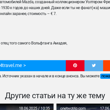
 автомобилей Mazda, созданный коллекционером Уолтером Фре
1930-х годов до наших дней. Даже если ты не фанат(-ка) маши
нлайн заранее, стоимость – € 7.
– отец того самого Вольфганга Амадея,
4travel.me
ов. Источник указан в начале и в конце анонса. Вы можете
пожа
Другие статьи на ту же тему
18.06.2025 / 10:35
onetwotrip.com
17.06