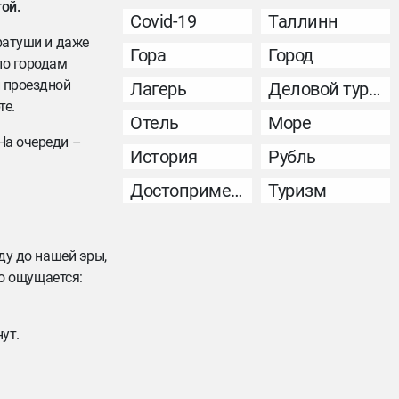
ой.
Covid-19
Таллинн
 ратуши и даже
Гора
Город
по городам
й проездной
Лагерь
Деловой туризм
те.
Отель
Море
На очереди –
История
Рубль
Достопримечательность
Туризм
ду до нашей эры,
то ощущается:
ут.