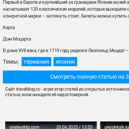
Первый в Европе и крупнейший за границами Японии музей
насчитывает 120 классических моделей, которые выходили с 
конкретной марки – заглянуть стоит. Билеты можно купить о
Карта
Дом Моцарта
В доме XVII века, где в 1719 году родился Леопольд Моцарт 
Темы:
германия
япония
Смотреть полную статью на 3
Сайт travelblog.cc - агрегатор статей из открытых источник
статью, если находите её недостоверной.
onetwotrip.com
20.06.2025 / 13:53
peopletalk.ru