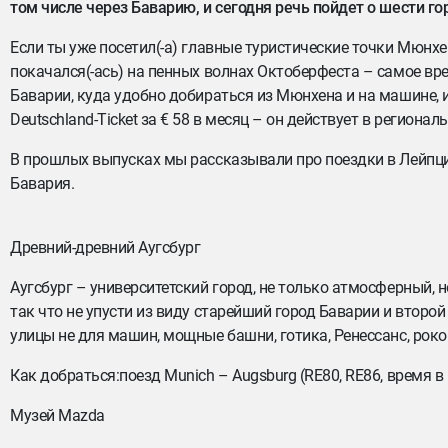
том числе через Баварию, и сегодня речь пойдет о шести г
Если ты уже посетил(-а) главные туристические точки Мюнхе
покачался(-ась) на пенных волнах Октоберфеста – самое вр
Баварии, куда удобно добираться из Мюнхена и на машине, 
Deutschland-Ticket за € 58 в месяц – он действует в региона
В прошлых выпусках мы рассказывали про поездки в Лейпциг
Бавария.
Древний-древний Аугсбург
Аугсбург – университетский город, не только атмосферный, н
так что не упусти из виду старейший город Баварии и второй 
улицы не для машин, мощные башни, готика, Ренессанс, рокок
Как добраться:поезд Munich – Augsburg (RE80, RE86, время 
Музей Mazda