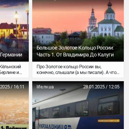
Большое Золотое Кольцо России:
 Германии
Часть 1. От Владимира До Калуги
Кёльнский
Про Золотое кольцо России вы,
Берлине и
конечно, слышали (а мы писали). А что
Дрездене.
ещё за Большое? Этот проект совсем
ермании
новый, его создали только в 2022 году в
.2025 / 16:11
life.nv.ua
28.01.2025 / 12:05
они широко
рамках развития российского туризма.
же самый
Давайте вместе разбираться, что за
к
области и города в него входят, как
ивиться: от
построить маршрут так, чтобы
о
объехать всё самое интересное, и какие
точки можно с комфортом посетить
уже сейчас. Интересного здесь так