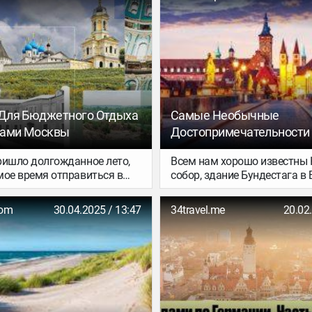
 Для Бюджетного Отдыха
Самые Необычные
лами Москвы
Достопримечательности
ришло долгожданное лето,
Всем нам хорошо известны 
мое время отправиться в
собор, здание Бундестага в 
ествие по живописным
Галерея старых мастеров в 
шей страны. Тебе хватит
Но интересных локаций в Г
com
30.04.2025 / 13:47
34travel.me
20.02
чтобы обойти главные
гораздо больше — и не все 
чательности ближайших
известны. В этой стране да
лицы. А главное, что
искушённый путешественни
 потребует больших
непременно найдёт, чему уд
вложений:­­ не надо искать,
причудливой архитектуры д
виться, и продумывать
необычных геоформаций.
ршрут. Добраться до