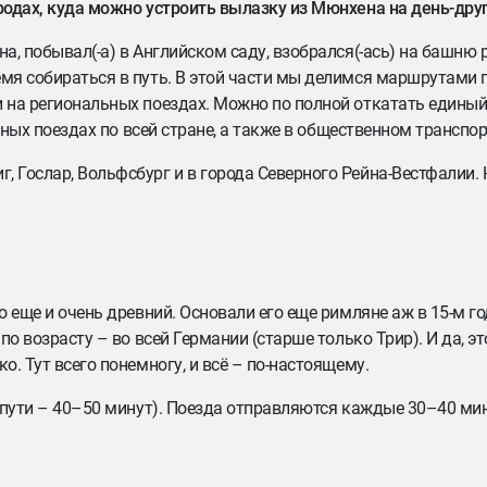
ородах, куда можно устроить вылазку из Мюнхена на день-друг
на, побывал(-а) в Английском саду, взобрался(-ась) на башню
емя собираться в путь. В этой части мы делимся маршрутами 
и на региональных поездах. Можно по полной откатать едины
льных поездах по всей стране, а также в общественном транспор
, Гослар, Вольфсбург и в города Северного Рейна-Вестфалии. 
о еще и очень древний. Основали его еще римляне аж в 15-м го
по возрасту – во всей Германии (старше только Трир). И да, э
о. Тут всего понемногу, и всё – по-настоящему.
в пути – 40–50 минут). Поезда отправляются каждые 30–40 мин