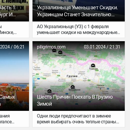
много, что статью даже пришлось
поделить на две части.
асть 1:
Укрзализныця Уменьшает Скидки.
бург И
Украинцам Станет Значительно
Дороже Ездить Поездами В
ы
АО Укрзализныця (УЗ) с 1 февраля
Некоторые Соседние Страны
инске,
уменьшает скидки на международные
и часто
поезда в Польшу и Венгрию, таким
 нами. Они
образом стоимость билетов по этим
.2024 / 06:21
piligrimos.com
03.01.2024 / 21:31
дили в
направлениям значительно
мынии и
подорожает.
авто с
учился в
казался он
ам.
 Самых
Шесть Причин Поехать В Грузию
а
Зимой
пания
Одни люди предпочитают в зимнее
urance
время выбирать очень теплые страны
ых
вроде Индии или Дубая. Другие