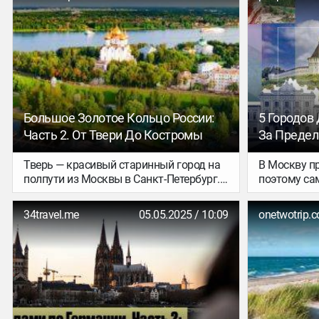
Большое Золотое Кольцо России:
5 Городов
Часть 2. От Твери До Костромы
За Преде
Тверь — красивый старинный город на
В Москву п
полпути из Москвы в Санкт-Петербург.
поэтому са
В его окрестностях расположилось
мини-путеш
множество симпатичных городков, так
уголкам на
34travel.me
05.05.2025 / 10:09
onetwotrip.
что путешествие сюда вам точно
выходных, 
запомнится. Поездку тут можно
достоприме
построить по аналогии с Тульской
городов сто
областью: в первый день доехать до
поездка не
Твери (2,5 часа от Москвы) и
финансовых 
остановиться там в отеле, а дальше уже
где остано
разъезжать по области.
сложный ма