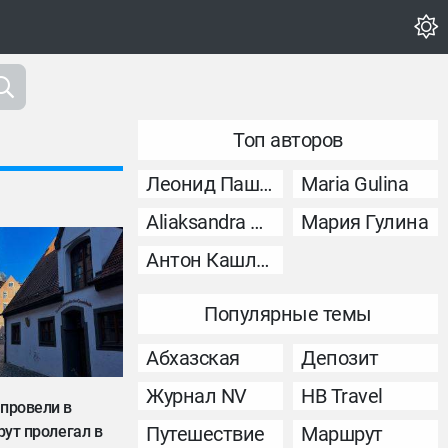
Топ авторов
Леонид Пашковский
Maria Gulina
Aliaksandra Murashka
Мария Гулина
Антон Кашликов
Популярные темы
Абхазская
Депозит
Журнал NV
НВ Travel
 провели в
рут пролегал в
Путешествие
Маршрут