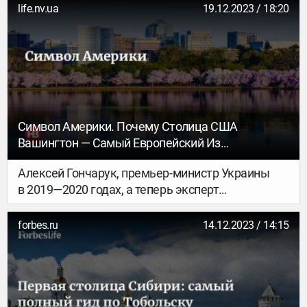
Некоторое время назад страна отказалась от
life.nv.ua
19.12.2023 / 18:20
этого, и теперь в паспорте не останется никаких
следов о посещении вами этой колоритной
страны.
Символ Америки. Почему Столица США
Вашингтон — Самый Европейский Из
Американских Городов
Алексей Гончарук, премьер-министр Украины
в 2019—2020 годах, а теперь эксперт
аналитического центра Евразия американского
Атлантического совета, прожил в Вашингтоне
forbes.ru
14.12.2023 / 14:15
почти год. В статье для журнала НВ
он поделился впечатлениями о городе.