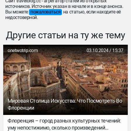
Сайт travelblog.cc - агрегатор статей из открытых
источников. Источник указан в начале и в конце анонса.
Вы можете
пожаловаться
на статью, если находите её
недостоверной.
Другие статьи на ту же тему
onetwotrip.com
03.10.2024 / 15:37
Мировая Столица Искусства: Что Посмотреть Во
Флоренции
Флоренция – город разных культурных течений:
уму непостижимо, сколько произведений