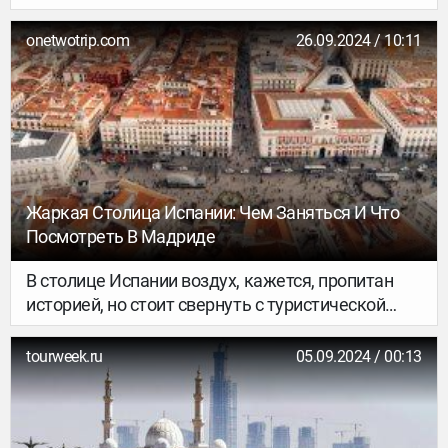
искусства она хранит. Здесь можно найти и
статую Давида, и Микеланджело, и «Рождение
onetwotrip.com
26.09.2024 / 10:11
Венеры» Боттичелли, и автопортрет Рафаэля.
Сейчас расскажем, где именно, да и музеи — не
единственное, чем славится Флоренция.
Жаркая Столица Испании: Чем Заняться И Что
Посмотреть В Мадриде
В столице Испании воздух, кажется, пропитан
историей, но стоит свернуть с туристической
тропы, как город показывает свою другую
сторону — камерную и живую. Здесь между
tourweek.ru
05.09.2024 / 00:13
величественными фасадами спрятаны уютные
дворики с цветущими апельсиновыми
деревьями, а утренний кофе в маленьком