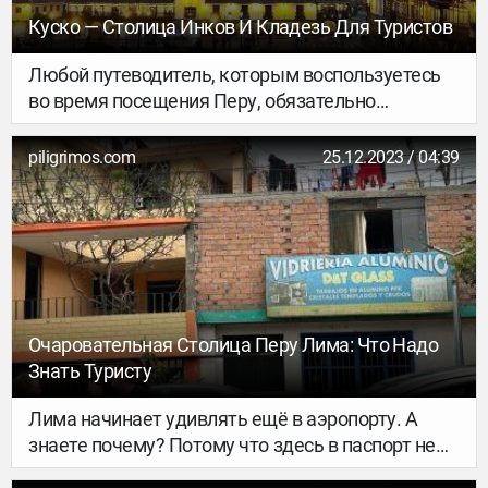
Куско — Столица Инков И Кладезь Для Туристов
Любой путеводитель, которым воспользуетесь
во время посещения Перу, обязательно
посоветует отправиться в главный
туристический город страны — Куско. И это
piligrimos.com
25.12.2023 / 04:39
действительно будет хорошим пунктом в вашем
плане путешествия по стране.
Очаровательная Столица Перу Лима: Что Надо
Знать Туристу
Лима начинает удивлять ещё в аэропорту. А
знаете почему? Потому что здесь в паспорт не
поставят штампик о прибытии в Перу.