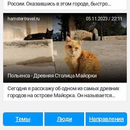
России. Оказавшись в этом городе, быстро
понимаешь, почему: в разных уголках Элисты
можно увидеть пагоды, молельные ступы,
hamster-travel.ru
05.11.2023 / 22:11
необычные скульптуры, и, конечно, хурулы. Сам
город – солнечный и спокойный, и люди,
которые мне встречались, показались
приветливыми и умиротворенными.
Польенса - Древняя Столица Майорки
Сегодня я расскажу об одном из самых древних
городов на острове Майорка. Он называется
Польенса.
Темы
Люди
Направления