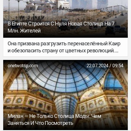
семейном кафе может превратиться в долгое
общение с хозяином, который расскажет о
любимом городе немало весёлых историй.
Мадрид раскрывается перед теми, кто готов
В Египте Строится С Нуля Новая Столица На 7
искать его душу в мелочах.
Млн. Жителей
Она призвана разгрузить перенаселённый Каир
и обезопасить страну от цветных революций.
Кроме всего прочего, в мегаполисе возводится
крупнейший в мире парк развлечений в 4 раза
onetwotrip.com
22.07.2024 / 09:54
больше Диснейленда…
Милан — Не Только Столица Моды: Чем
Заняться И Что Посмотреть