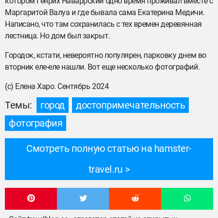
котором Генрих Наваррский одно время проживал вместе с
Маргаритой Валуа и где бывала сама Екатерина Медичи.
Написано, что там сохранилась с тех времен деревянная
лестница. Но дом был закрыт.
Городок, кстати, невероятно популярен, парковку днем во
вторник еле-еле нашли. Вот еще несколько фотографий.
(с) Елена Харо. Сентябрь 2024
Темы:
город
достопримечательность
фотография
Смотреть полную статью на hamster-
travel.ru