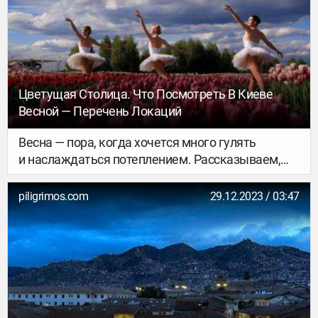
ледовый каток — Визеу не просто так получил
звание самого комфортного города для жизни.
Цветущая Столица. Что Посмотреть В Киеве
Весной — Перечень Локаций
Весна — пора, когда хочется много гулять
и наслаждаться потеплением. Рассказываем,
где искать весну в Киеве и какие локации
действительно впечатляют.
piligrimos.com
29.12.2023 / 03:47