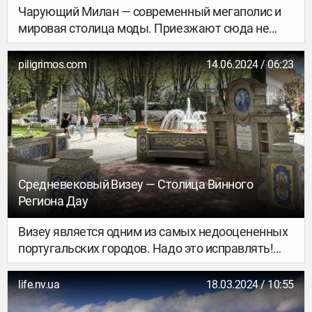
Чарующий Милан — современный мегаполис и
мировая столица моды. Приезжают сюда не
только ради отличного шопинга, но и чтобы
посмотреть на шедевры искусства, погулять по
piligrimos.com
14.06.2024 / 06:23
застроенным эклектичными зданиями улицам и
насладиться особенной итальянской
атмосферой. Он выделяется среди других
городов страны своим энергичным ритмом и
сочетанием классики и современности.
Рассказываем, что нужно увидеть в Милане в
первую очередь.
Средневековый Визеу — Столица Винного
Региона Дау
Визеу является одним из самых недооцененных
португальских городов. Надо это исправлять!
Дома из серого гранита и красивые храмы,
зеленые парки, цветы и фонтаны, рестораны и
life.nv.ua
18.03.2024 / 10:55
торговые центры, спортивные площадки и даже