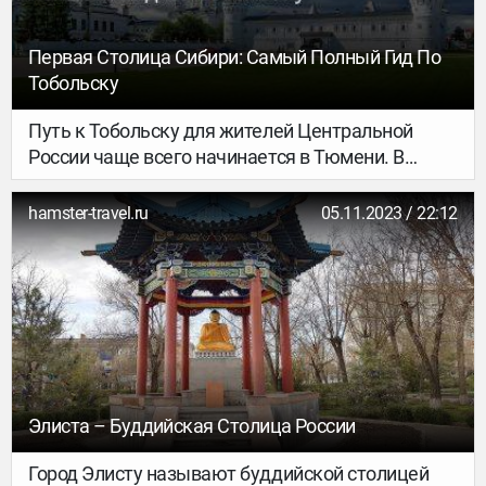
Первая Столица Сибири: Самый Полный Гид По
Тобольску
Путь к Тобольску для жителей Центральной
России чаще всего начинается в Тюмени. В
самом городе тоже есть аэропорт, открытый
осенью 2021 года, но пока рейсы из него летают
hamster-travel.ru
05.11.2023 / 22:12
не каждый день и подгадывать поездку под них
не всегда удобно. От столицы области до
Тобольска, где сегодня живет порядка 103 000
человек, ехать около трех часов на машине по
хорошей дороге.
Элиста – Буддийская Столица России
Город Элисту называют буддийской столицей