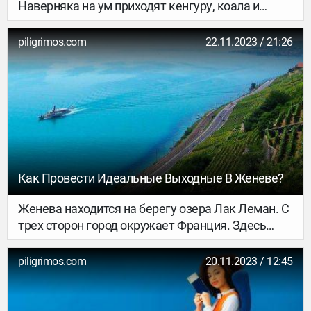
Наверняка на ум приходят кенгуру, коала и
оперный театр в Сиднее? Однако Австралия не
ограничивается только этими символами.
piligrimos.com
22.11.2023 / 21:26
Ежегодно в стране проходят соревнования, ради
которых вся нация в буквальном смысле
замолкает. В нашем тексте рассказываем, что
такое Кубок Мельбурна, чем он знаменит и
почему местные придают ему такое значение.
Как Провести Идеальные Выходные В Женеве?
Женева находится на берегу озера Лак Леман. С
трех сторон город окружает Франция. Здесь
также находится один из четырех главных
офисов Организации Объединенных Наций.
piligrimos.com
20.11.2023 / 12:45
Постоянный поток влиятельных иностранных
гостей в Женеву поставил моду, роскошные
магазины и изысканные рестораны на первый