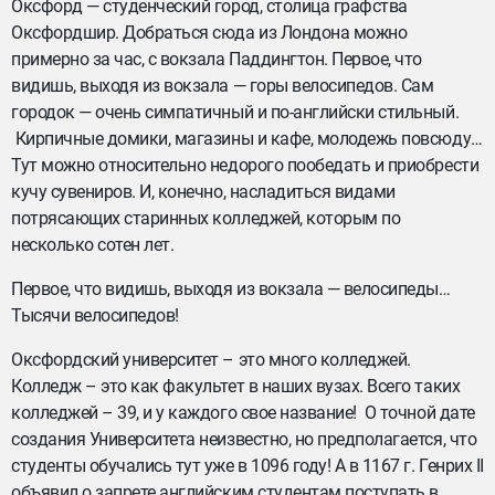
Оксфорд — студенческий город, столица графства
Оксфордшир. Добраться сюда из Лондона можно
примерно за час, с вокзала Паддингтон. Первое, что
видишь, выходя из вокзала — горы велосипедов. Сам
городок — очень симпатичный и по-английски стильный.
Кирпичные домики, магазины и кафе, молодежь повсюду…
Тут можно относительно недорого пообедать и приобрести
кучу сувениров. И, конечно, насладиться видами
потрясающих старинных колледжей, которым по
несколько сотен лет.
Первое, что видишь, выходя из вокзала — велосипеды…
Тысячи велосипедов!
Оксфордский университет – это много колледжей.
Колледж – это как факультет в наших вузах. Всего таких
колледжей – 39, и у каждого свое название! О точной дате
создания Университета неизвестно, но предполагается, что
студенты обучались тут уже в 1096 году! А в 1167 г. Генрих II
объявил о запрете английским студентам поступать в