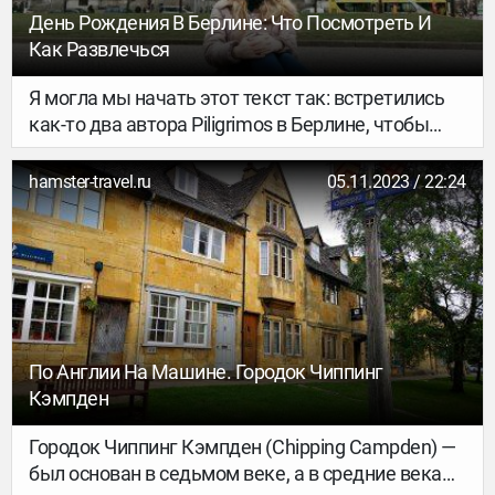
День Рождения В Берлине: Что Посмотреть И
Как Развлечься
Я могла мы начать этот текст так: встретились
как-то два автора Piligrimos в Берлине, чтобы
отметить день рождения. Сейчас об этом так
буднично не расскажешь, а вот в 2018-м году не
hamster-travel.ru
05.11.2023 / 22:24
было никаких проблем с логистикой и визами.
Поэтому я с легкостью приехала в столицу
Германии из Минска, а именинница Диана
прилетела туда из Таллинна.
По Англии На Машине. Городок Чиппинг
Кэмпден
Городок Чиппинг Кэмпден (Chipping Campden) —
был основан в седьмом веке, а в средние века