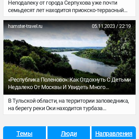
Неподалеку от города Серпухова уже почти
семьдесят лет находится приокско-террасный
заповедник, где живут зубры и другие дикие
звери. Каждый день там проводятся экскурсии,
hamster-travel.ru
05.11.2023 / 22:19
и можно посмотреть, как они живут)) Отдыхая на
турбазе «Республика Поленово», мы узнали, что
заповедник находится в получасе езды. И,
разумеется, туда отправились!
«Республика Поленово»: Как Отдохнуть С Детьми
Недалеко От Москвы И Увидеть Много
Интересного!
В Тульской области, на территории заповедника,
на берегу реки Оки находится турбаза
«Республика Поленово». Доехать до нее можно
от Москвы примерно за два часа – это 110
километров от МКАД по Симферопольскому
Темы
Люди
Направления
шоссе. Размышляя, куда отправиться с двумя