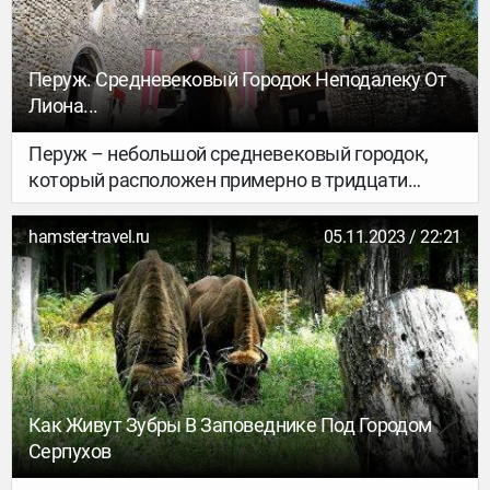
Великобритании.
Перуж. Средневековый Городок Неподалеку От
Лиона...
Перуж – небольшой средневековый городок,
который расположен примерно в тридцати
километрах от Лиона. Живет в нем чуть более
тысячи человек. Считается, что Перуж основали
hamster-travel.ru
05.11.2023 / 22:21
галлы, которые возвращались из города
Перулья в Италии. В 1236 году город обрёл
коммунальную свободу, а уже в 1601 году
официально стал французским. Деревня самой
первой получила почетное звание «Самая
красивая» во Франции. А еще ее называют
музеем под открытым небом. Сейчас поймете,
Как Живут Зубры В Заповеднике Под Городом
почему)))
Серпухов