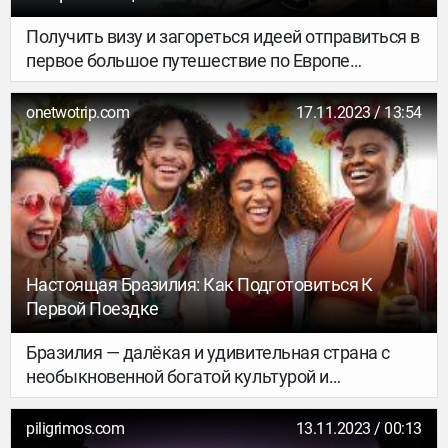
Получить визу и загореться идеей отправиться в
первое большое путешествие по Европе
одному… Звучит сложновато. Как спланировать
такую поездку? Что посмотреть? Где питаться и
onetwotrip.com
17.11.2023 / 13:54
жить? Эти вопросы возникают сразу же. Антон
из Беларуси совершил два длительных
путешествия с разницей в пару месяцев. Он
поделился с Piligrimos историей своих поездок.
Настоящая Бразилия: Как Подготовиться К
Первой Поездке
Бразилия — далëкая и удивительная страна c
необыкновенной богатой культурой и
населением 200+ млн человек. Это самая
большая страна в Латинской Америке, которая
piligrimos.com
13.11.2023 / 00:13