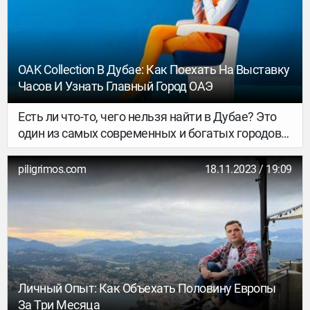
план.
OAK Collection В Дубае: Как Поехать На Выставку
Часов И Узнать Главный Город ОАЭ
Есть ли что-то, чего нельзя найти в Дубае? Это
один из самых современных и богатых городов
мира. Здесь можно не только отдохнуть на
берегу Персидского залива, но и стать частью
piligrimos.com
18.11.2023 / 19:09
знаковых спортивных и культурных событий. В
нашем материале рассказываем об уникальной
выставке часов и предлагаем еще несколько
интересных вариантов досуга.
Личный Опыт: Как Объехать Половину Европы
За Три Месяца