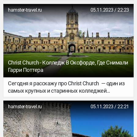
являлся важным центром по торговле шерстью.
Процветал именно благодаря этому
hamster-travel.ru
05.11.2023 / 22:23
производству, как и другие городки в
Коутсволдс.
Christ Church - Колледж В Оксфорде, Где Снимали
Гарри Поттера
Сегодня я расскажу про Christ Church — один из
самых крупных и старинных колледжей
Оксфордского университета. Он был основан
кардиналом Томасом Уолси в 1525 году. Сейчас
hamster-travel.ru
05.11.2023 / 22:21
здесь учится более 430 студентов и более 200
слушателей А какие люди там учились! Во-
первых, выпускниками Крайст-черч были
тринадцать премьер-министров