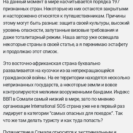
На данный момент в мире насчитывается порядка 197
признанных стран. Некоторые из них остаются закрытыми
и настороженно относятся к путешественникам. Причины
этому могут быть разные: защита своей культуры, высокий
уровень опасности, запутанные визовые требования и
даже тоталитарный режим. Наша автор уже освещала
некоторые страны в своей статье, а я перенимаю эстафету
и продолжаю этот список.
Это восточно-африканская страна буквально
разваливается на кусочки из-за непрекращающейся
гражданской войны. На ее территории находятся несколько
непризнанных государств, а некоторые земли и вовсе
контролируются мелкими вооруженными бандами. Индекс
ВВП в Сомали самый низкий в мире, зато по мнению
организации International SOS страна уже не в первый раз
лидирует в категории “самых опасных для поездок”. Так
что же там делать туристу и как туда попасть?
Путешествие в Сомали относится к экстремальным и