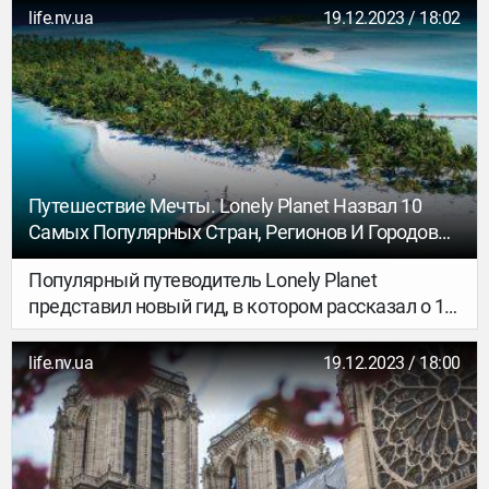
life.nv.ua
19.12.2023 / 18:02
Путешествие Мечты. Lonely Planet Назвал 10
Самых Популярных Стран, Регионов И Городов
Мира На 2022 Год
Популярный путеводитель Lonely Planet
представил новый гид, в котором рассказал о 10
странах, регионах и городах, на которые стоит
обратить внимание в 2022 году.
life.nv.ua
19.12.2023 / 18:00