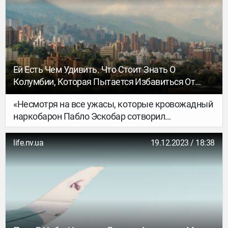
Ей Есть Чем Удивить. Что Стоит Знать О
Колумбии, Которая Пытается Избавиться От
Имиджа Страны Постоянной Опасности И
«Несмотря на все ужасы, которые кровожадный
Наркокартелей
наркобарон Пабло Эскобар сотворил
с Колумбией, отношение к нему здесь
неоднозначное, — рассказывает НВ побывавшая
life.nv.ua
19.12.2023 / 18:38
там Елена Волошина. — При нас букет на его
могилу положили молодые люди, а когда
мы спросили, за что они так уважают Эскобара,
они ответили: «Он много делал для бедных».