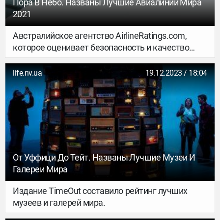
Пора В Небо. Названы Лучшие Авиалинии Мира
2021
Австралийское агентство AirlineRatings.com,
которое оценивает безопасность и качество
полетов, опубликовало рейтинг лучших
авиалиний мира в 2021 году.
life.nv.ua
19.12.2023 / 18:04
От Уффици До Тейт. Названы Лучшие Музеи И
Галереи Мира
Издание TimeOut составило рейтинг лучших
музеев и галерей мира.