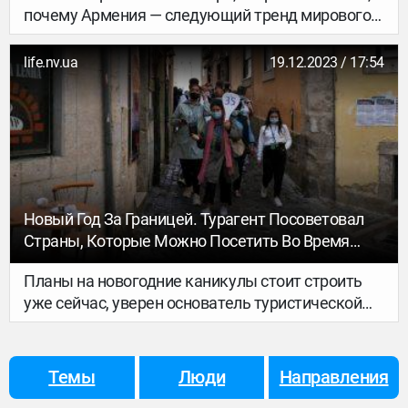
почему Армения — следующий тренд мирового
винного туризма, и где стоит побывать, чтобы
понять вина этой страны.
life.nv.ua
19.12.2023 / 17:54
Новый Год За Границей. Турагент Посоветовал
Страны, Которые Можно Посетить Во Время
Пандемии
Планы на новогодние каникулы стоит строить
уже сейчас, уверен основатель туристической
компании Феерия мандрив Игорь Захаренко.
В ноябре удастся организовать максимально
комфортный отдых по оптимальной цене,
Темы
Люди
Направления
говорит эксперт.