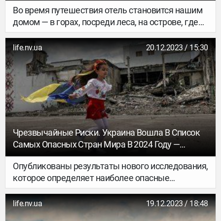
Во время путешествия отель становится нашим
домом — в горах, посреди леса, на острове, где
угодно. А дом должен быть уютным и тёплым,
особенно зимой. Выбрали гостиницы в
life.nv.ua
20.12.2023 / 15:30
окружении дикой природы, где получится
отдохнуть в приватных шале и коттеджах с
настоящим комфортом и ни в чём себе не
отказывать.
Чрезвычайные Риски. Украина Вошла В Список
Самых Опасных Стран Мира В 2024 Году —
Исследование
Опубликованы результаты нового исследования,
которое определяет наиболее опасные
и безопасные страны мира в 2024 году.
life.nv.ua
19.12.2023 / 18:48