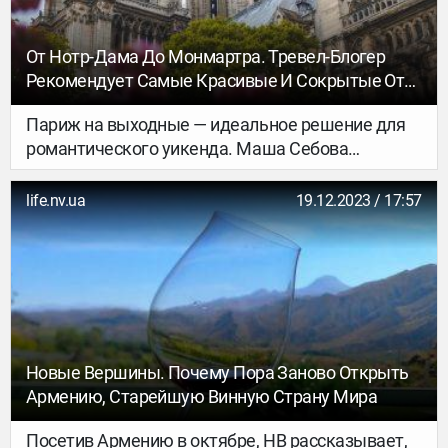
От Нотр-Дама До Монмартра. Тревел-Блогер
Рекомендует Самые Красивые И Сокрытые От
Туристов Места Парижа
Париж на выходные — идеальное решение для
романтического уикенда. Маша Себова
рассказала, какие места стоит посетить, чтобы
увидеть красоту, сокрытую от туриста-новичка.
life.nv.ua
19.12.2023 / 17:57
Новые Вершины. Почему Пора Заново Открыть
Армению, Старейшую Винную Страну Мира
Посетив Армению в октябре, НВ рассказывает,