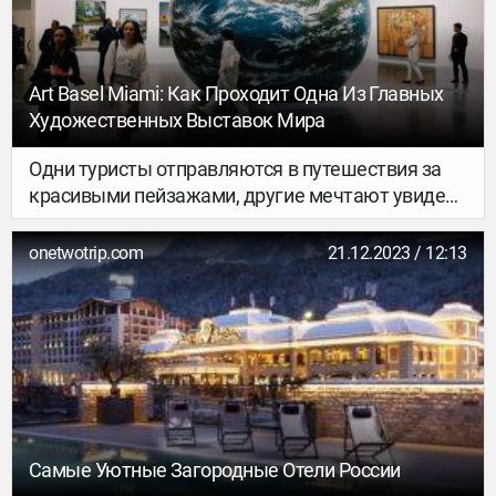
Art Basel Miami: Как Проходит Одна Из Главных
Художественных Выставок Мира
Одни туристы отправляются в путешествия за
красивыми пейзажами, другие мечтают увидеть
достопримечательности и знаковые места
новой страны. Почему бы не забронировать
onetwotrip.com
21.12.2023 / 12:13
билеты на одну из самых масштабных ярмарок
искусства, которая объединяет талантливых
авторов современности? Art Basel каждый год
открывает свои двери для посетителей в Базеле,
Гонконге и Майами. Сегодня докажем, что штат
Флорида идеально подходит не только для
любителей пляжного отдыха, но и для фанатов
прекрасного.
Самые Уютные Загородные Отели России