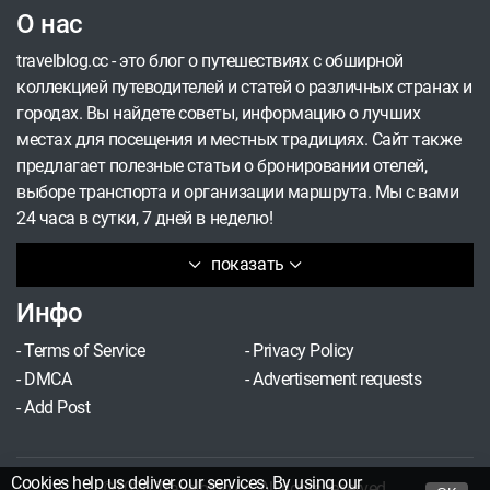
О нас
модернизма.
travelblog.cc - это блог о путешествиях с обширной
коллекцией путеводителей и статей о различных странах и
городах. Вы найдете советы, информацию о лучших
местах для посещения и местных традициях. Сайт также
предлагает полезные статьи о бронировании отелей,
выборе транспорта и организации маршрута. Мы с вами
24 часа в сутки, 7 дней в неделю!
показать
Инфо
-
Terms of Service
-
Privacy Policy
-
DMCA
-
Advertisement requests
-
Add Post
Cookies help us deliver our services. By using our
©2026 Travelblog.cc. All rights reserved.