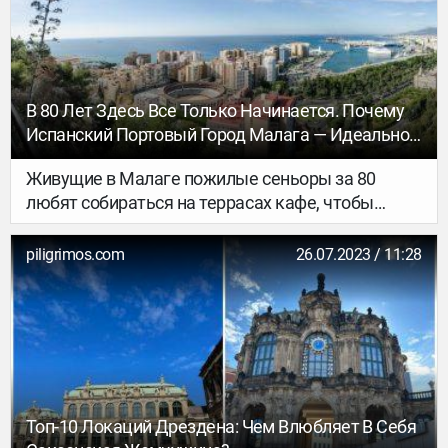
альпинизм.
В 80 Лет Здесь Все Только Начинается. Почему
Испанский Портовый Город Малага — Идеальное
Место Для Жизни
Живущие в Малаге пожилые сеньоры за 80
любят собираться на террасах кафе, чтобы
вместе выпить вина. Одна такая сеньора чуть
за 90 сказала мне однажды: «Знаешь, в 80 лет
piligrimos.com
26.07.2023 / 11:28
начался лучший период моей жизни. Никогда
не горюй, твои лучшие годы впереди!».
Топ-10 Локаций Дрездена: Чем Влюбляет В Себя