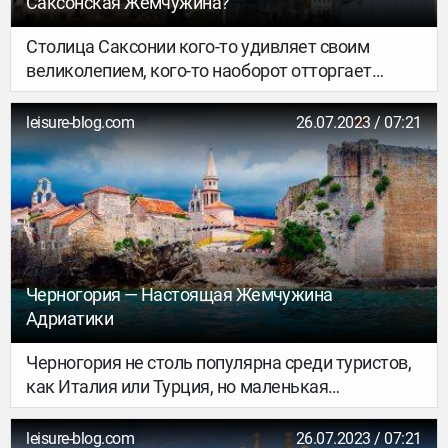
Саксонская Жемчужина?
Столица Саксонии кого-то удивляет своим
великолепием, кого-то наоборот отторгает
чрезмерной красотой — в любом случае
равнодушным оттуда никак не уедете. После
leisure-blog.com
26.07.2023 / 07:21
Второй мировой войны большую часть
Дрездена, особенно туристическую, полностью
отстроили. Город — один большой музей
архитектуры под открытым небом. Плотность
достопримечательностей зашкаливает.
Черногория — Настоящая Жемчужина
Адриатики
Черногория не столь популярна среди туристов,
как Италия или Турция, но маленькая
жемчужина Адриатического моря готова
удивлять путешественников старинными
leisure-blog.com
26.07.2023 / 07:21