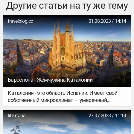
Другие статьи на ту же тему
travelblog.cc
01.08.2023 / 14:14
Барселона - Жемчужина Каталонии
Каталония - это область Испании. Имеет свой
собственный микроклимат — умеренный,
влажный, с множеством солнечных дней и
практически непрекращающимся купальным
life.nv.ua
27.07.2023 / 11:13
сезоном. Наличие гор позволяет заниматься
горнолыжными видами спорта, развит