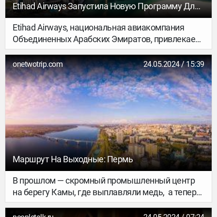
Etihad Airways Запустила Новую Программу Для
Туристов
Etihad Airways, национальная авиакомпания
Объединенных Арабских Эмиратов, привлекает
путешественников своей новой программой Abu
Dhabi Stopover, которая позволяет пассажирам,
onetwotrip.com
24.05.2024 / 15:39
совершающим стыковочный рейс через
международный аэропорт Абу-Даби,
насладиться бесплатным проживанием в отеле
в городе.
Маршрут На Выходные: Пермь
В прошлом — скромный промышленный центр
на берегу Камы, где выплавляли медь, а теперь
— город-миллионник и культурная столица
Урала. Здесь часто проходят выставки и