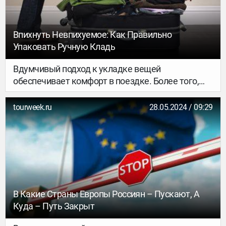
запустить бренд Routemark.
Впихнуть Невпихуемое: Как Правильно
Упаковать Ручную Кладь
Вдумчивый подход к укладке вещей
обеспечивает комфорт в поездке. Более того,
грамотный подбор ручной клади позволяет
сэкономить на провозе багажа…
tourweek.ru
28.05.2024 / 09:29
В Какие Страны Европы Россиян – Пускают, А
Куда – Путь Закрыт