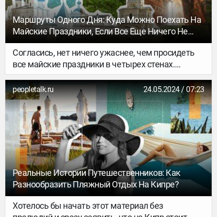
Маршруты Одного Дня: Куда Можно Поехать На
Майские Праздники, Если Все Еще Ничего Не
Запланировал
Согласись, нет ничего ужаснее, чем просидеть
все майские праздники в четырех стенах.
Прогулки в городе – тоже не то. Все-таки, если
погода позволяет, лучше всего уезжать на
peopletalk.ru
24.05.2024 / 07:23
природу. Ведь не для того мы пережили зиму и
межсезонье, чтобы в первые теплые выходные
лишить себя возможности провести их на
свежем воздухе.
Реальные Истории Путешественников: Как
Разнообразить Пляжный Отдых На Кипре?
Хотелось бы начать этот материал без