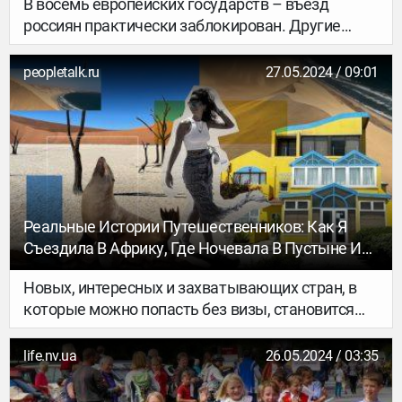
В восемь европейских государств – въезд
россиян практически заблокирован. Другие
страны усложнили пересечение границы, тем не
менее, варианты для поездок в Европу
peopletalk.ru
27.05.2024 / 09:01
имеются…
Реальные Истории Путешественников: Как Я
Съездила В Африку, Где Ночевала В Пустыне И
Возненавидела Морских Котиков
Новых, интересных и захватывающих стран, в
которые можно попасть без визы, становится
все меньше. Шри-Ланка скоро выйдет из этого
списка, Таиланд уже изъезжен вдоль и поперек,
life.nv.ua
26.05.2024 / 03:35
на Кубу не тянет из-за бедности и дефицита,
Турция давно стала главным пересадочным