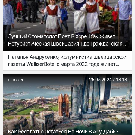
хабом и не оставила никаких недосказанностей,
Египет за несколько лет потерял статус страны с
классным сервисом, Южная Америка слишком
далеко, а Эмираты стали дальним
Подмосковьем.
Лучший Стоматолог Поет В Хоре. Как Живет
Нетуристическая Швейцария, Где Гражданская
Активность Важнее Профессиональных Качеств
Наталья Андрусенко, колумнистка швейцарской
газеты WalliserBote, с марта 2022 года живет
в Швейцарии, в кантоне Вале и рассказывает
о неочевидных чертах швейцарского общества.
gloss.ee
25.05.2024 / 13:13
Как Бесплатно Остаться На Ночь В Абу-Даби?