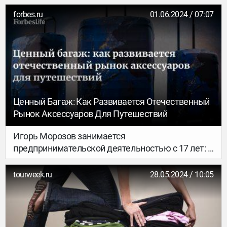
LHV Lounge для тех, кто ценит покой и комфорт
во время ожидания рейса.
forbes.ru
01.06.2024 / 07:07
Ценный Багаж: Как Развивается Отечественный
Рынок Аксессуаров Для Путешествий
Игорь Морозов занимается
предпринимательской деятельностью с 17 лет: в
2004 году он зарегистрировался как ИП, чтобы
развивать собственную сеть магазинов
tourweek.ru
28.05.2024 / 10:05
электроники «Мультизона». До 2014 года в
компании работали 60 человек в 18 офлайн-
точках и интернет-магазине. После жизни в
Китае Морозов вернулся в Россию, чтобы